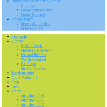
Impressum/Datenschutz/Kontakt
Impressum
Datenschutzerklärung
Kontaktformular
Mitgliedschaft
Regelmäßig fördern
Mitgliedschaft
Startseite
Autoren
Helmut Creutz
Andreas Bangemann
Eckhard Behrens
Wolfgang Berger
Pat Christ
Günther Moewes
Terminkalender
Abo & Probeheft
Shop
Links
Archiv
Ausgaben 2026
Ausgaben 2025
Ausgaben 2024