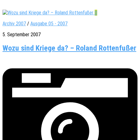
0
Archiv 2007
/
Ausgabe 05 - 2007
5. September 2007
Wozu sind Kriege da? – Roland Rottenfußer