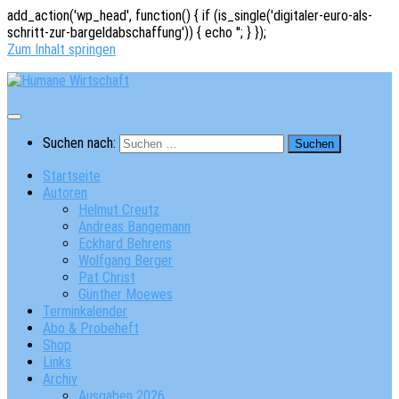
add_action('wp_head', function() { if (is_single('digitaler-euro-als-
schritt-zur-bargeldabschaffung')) { echo '
'; } });
Zum Inhalt springen
Suchen nach:
Startseite
Autoren
Helmut Creutz
Andreas Bangemann
Eckhard Behrens
Wolfgang Berger
Pat Christ
Günther Moewes
Terminkalender
Abo & Probeheft
Shop
Links
Archiv
Ausgaben 2026