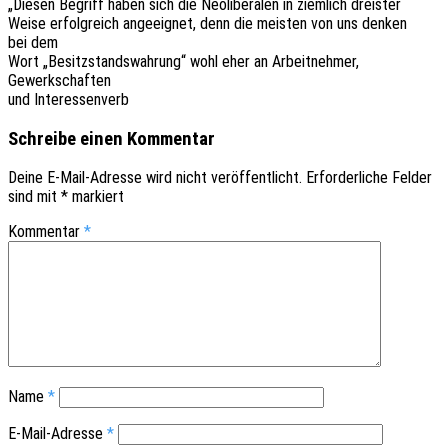
„Diesen Begriff haben sich die Neoli­be­ra­len in ziem­lich dreister
Weise erfolg­reich ange­eig­net, denn die meis­ten von uns denken
bei dem
Wort „Besitz­stands­wah­rung“ wohl eher an Arbeit­neh­mer,
Gewerkschaften
und Interessenverb
Schreibe einen Kommentar
Deine E-Mail-Adresse wird nicht veröffentlicht.
Erforderliche Felder
sind mit
*
markiert
Kommentar
*
Name
*
E-Mail-Adresse
*