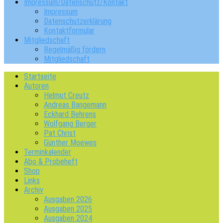
Impressum/Datenschutz/Kontakt
Impressum
Datenschutzerklärung
Kontaktformular
Mitgliedschaft
Regelmäßig fördern
Mitgliedschaft
Startseite
Autoren
Helmut Creutz
Andreas Bangemann
Eckhard Behrens
Wolfgang Berger
Pat Christ
Günther Moewes
Terminkalender
Abo & Probeheft
Shop
Links
Archiv
Ausgaben 2026
Ausgaben 2025
Ausgaben 2024