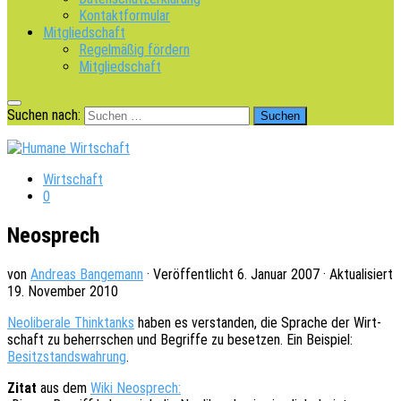
Kontaktformular
Mitgliedschaft
Regelmäßig fördern
Mitgliedschaft
Suchen nach:
Wirtschaft
0
Neosprech
von
Andreas Bangemann
· Veröffentlicht
6. Januar 2007
· Aktualisiert
19. November 2010
Neoli­be­ra­le Thinktanks
haben es verstan­den, die Spra­che der Wirt­
schaft zu beherr­schen und Begrif­fe zu beset­zen. Ein Beispiel:
Besitz­stands­wah­rung
.
Zitat
aus dem
Wiki Neosprech
: