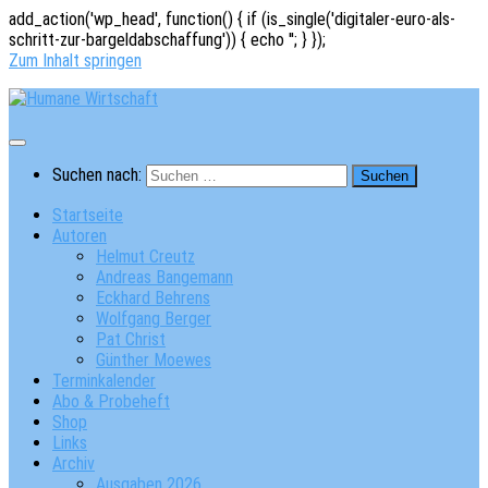
add_action('wp_head', function() { if (is_single('digitaler-euro-als-
schritt-zur-bargeldabschaffung')) { echo '
'; } });
Zum Inhalt springen
Suchen nach:
Startseite
Autoren
Helmut Creutz
Andreas Bangemann
Eckhard Behrens
Wolfgang Berger
Pat Christ
Günther Moewes
Terminkalender
Abo & Probeheft
Shop
Links
Archiv
Ausgaben 2026