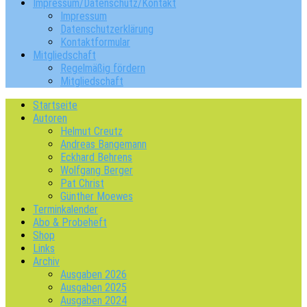
Impressum/Datenschutz/Kontakt
Impressum
Datenschutzerklärung
Kontaktformular
Mitgliedschaft
Regelmäßig fördern
Mitgliedschaft
Startseite
Autoren
Helmut Creutz
Andreas Bangemann
Eckhard Behrens
Wolfgang Berger
Pat Christ
Günther Moewes
Terminkalender
Abo & Probeheft
Shop
Links
Archiv
Ausgaben 2026
Ausgaben 2025
Ausgaben 2024