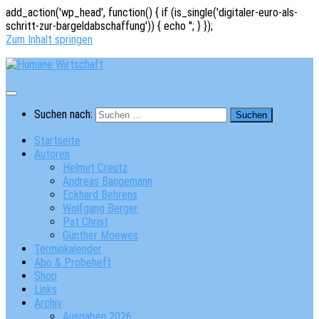
add_action('wp_head', function() { if (is_single('digitaler-euro-als-
schritt-zur-bargeldabschaffung')) { echo '
'; } });
Zum Inhalt springen
Suchen nach:
Startseite
Autoren
Helmut Creutz
Andreas Bangemann
Eckhard Behrens
Wolfgang Berger
Pat Christ
Günther Moewes
Terminkalender
Abo & Probeheft
Shop
Links
Archiv
Ausgaben 2026