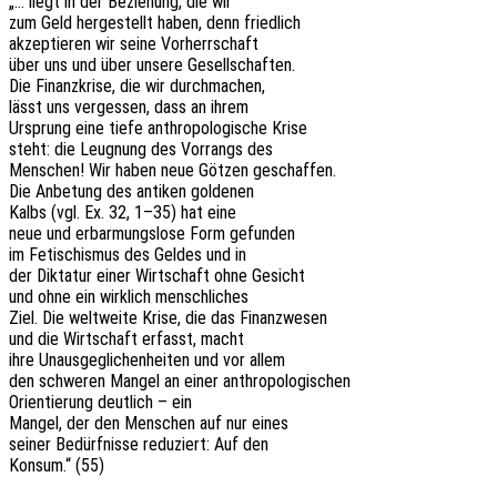
„… liegt in der Bezie­hung, die wir
zum Geld herge­stellt haben, denn friedlich
akzep­tie­ren wir seine Vorherrschaft
über uns und über unsere Gesellschaften.
Die Finanz­kri­se, die wir durchmachen,
lässt uns verges­sen, dass an ihrem
Ursprung eine tiefe anthro­po­lo­gi­sche Krise
steht: die Leug­nung des Vorrangs des
Menschen! Wir haben neue Götzen geschaffen.
Die Anbe­tung des anti­ken goldenen
Kalbs (vgl. Ex. 32, 1–35) hat eine
neue und erbar­mungs­lo­se Form gefunden
im Feti­schis­mus des Geldes und in
der Dikta­tur einer Wirt­schaft ohne Gesicht
und ohne ein wirk­lich menschliches
Ziel. Die welt­wei­te Krise, die das Finanzwesen
und die Wirt­schaft erfasst, macht
ihre Unaus­ge­gli­chen­hei­ten und vor allem
den schwe­ren Mangel an einer anthropologischen
Orien­tie­rung deut­lich – ein
Mangel, der den Menschen auf nur eines
seiner Bedürf­nis­se redu­ziert: Auf den
Konsum.“ (55)