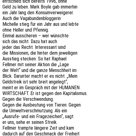
entschied sich bereits 1996, ohne
Geld zu leben. Mark Boyle gab immerhin
ein Jahr lang den Konsumverweigerer.
Auch die Vagabundenbloggerin
Michel­le stieg für ein Jahr aus und lebte
ohne Heller und Pfennig.
Einmal aussche­ren – wer wünschte
sich das nicht. Dazu hat auch
jeder das Recht. Inter­es­sant sind
die Missio­nen, die hinter dem jeweiligen
Ausstieg stecken. So hat Raphael
Fell­mer mit seiner Aktion die „Lage
der Welt“ und die ganze Mensch­heit im
Blick. Darun­ter macht er es nicht. „Mein
Geld­streik ist sehr breit angelegt“,
meint er im Gespräch mit der HUMANEN
WIRTSCHAFT. Er ist gegen den Kapitalismus.
Gegen die Verschwendung.
Gegen die Ausbeu­tung von Tieren. Gegen
die Umwelt­ver­schmut­zung. Als ein
„Ausru­fe- und ein Frage­zei­chen“, sagt
er uns, sehe er seinen Streik.
Fell­mer tramp­te länge­re Zeit und kam
dadurch auf den Geschmack der Freiheit