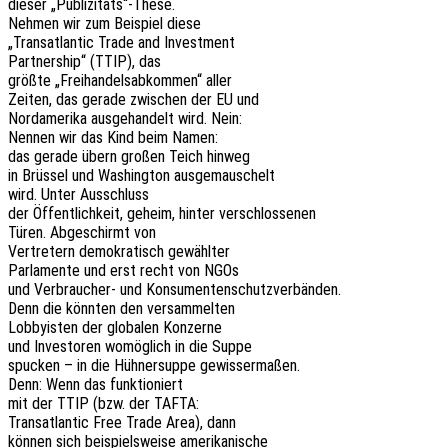
dieser „Publizitäts“-These.
Nehmen wir zum Beispiel diese
„Trans­at­lan­tic Trade and Investment
Part­ner­ship“ (TTIP), das
größte „Frei­han­dels­ab­kom­men“ aller
Zeiten, das gerade zwischen der EU und
Nord­ame­ri­ka ausge­han­delt wird. Nein:
Nennen wir das Kind beim Namen:
das gerade übern großen Teich hinweg
in Brüs­sel und Washing­ton ausgemauschelt
wird. Unter Ausschluss
der Öffent­lich­keit, geheim, hinter verschlossenen
Türen. Abge­schirmt von
Vertre­tern demo­kra­tisch gewählter
Parla­men­te und erst recht von NGOs
und Verbrau­cher- und Konsumentenschutzverbänden.
Denn die könn­ten den versammelten
Lobby­is­ten der globa­len Konzerne
und Inves­to­ren womög­lich in die Suppe
spucken – in die Hühner­sup­pe gewissermaßen.
Denn: Wenn das funktioniert
mit der TTIP (bzw. der TAFTA:
Trans­at­lan­tic Free Trade Area), dann
können sich beispiels­wei­se amerikanische