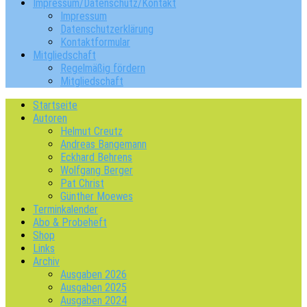
Impressum/Datenschutz/Kontakt
Impressum
Datenschutzerklärung
Kontaktformular
Mitgliedschaft
Regelmäßig fördern
Mitgliedschaft
Startseite
Autoren
Helmut Creutz
Andreas Bangemann
Eckhard Behrens
Wolfgang Berger
Pat Christ
Günther Moewes
Terminkalender
Abo & Probeheft
Shop
Links
Archiv
Ausgaben 2026
Ausgaben 2025
Ausgaben 2024