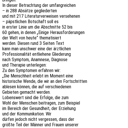
In dieser Betrach­tung der umfangreichen
– in 288 Absät­ze gegliederten
und mit 217 Lite­ra­tur­ver­wei­sen versehenen
– päpst­li­chen Botschaft soll es
in erster Linie um die Abschnit­te 52 bis
60 gehen, in denen „Einige Herausforderungen
der Welt von heute“ thematisiert
werden. Diesen rund 3 Seiten Text
kann man unschwer eine der ärztlichen
Profes­sio­na­li­tät entlie­he­ne Gliederung
nach Symptom, Anamne­se, Diagnose
und Thera­pie unterlegen:
Zu den Sympto­men erfah­ren wir:
„Die Mensch­heit erlebt im Moment eine
histo­ri­sche Wende, die wir an den Fortschritten
able­sen können, die auf verschiedenen
Gebie­ten gemacht werden.
Lobens­wert sind die Erfol­ge, die zum
Wohl der Menschen beitra­gen, zum Beispiel
im Bereich der Gesund­heit, der Erziehung
und der Kommu­ni­ka­ti­on. Wir
dürfen jedoch nicht verges­sen, dass der
größte Teil der Männer und Frauen unserer