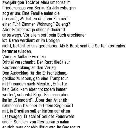
zwei­jäh­ri­gen Toch­ter Alma umsonst im
Frie­dens­haus von Berlin. Zu Jahresbeginn
zog er um. Eine Fami­lie nahm die
drei auf: „Wir haben dort ein Zimmer in
einer Fünf-Zimmer-Wohnung.“ Zu eng?
Aber Fell­mer ist ja ohne­hin dauernd
unter­wegs. Vor allem seit sein Buch erschienen
ist. Daran verdient er im Übrigen
nicht, betont er uns gegen­über. Als E‑Book sind die Seiten kosten­los
herunterzuladen.
Von der Aufla­ge wird ein
Drit­tel verschenkt. Der Rest fließt zur
Kosten­de­ckung an den Verlag.
Den Ausschlag für die Entscheidung,
geld­los zu leben, gab eine Tramptour
mit Freun­den nach Mexiko. „Er hatte
kein Geld, kam aber trotz­dem immer
weiter“, schreibt Birgit Baumann über
ihn im „Stan­dard“. „Über den Atlantik
nahmen ihn Italie­ner mit dem Segelboot
mit, in Brasi­li­en saß er hinten auf alten
Last­wa­gen. Er schlief bei der Feuerwehr
und in Schu­len, von Restau­rants nahm
er sich, was ohne­hin übrig war. Im Gegenzug