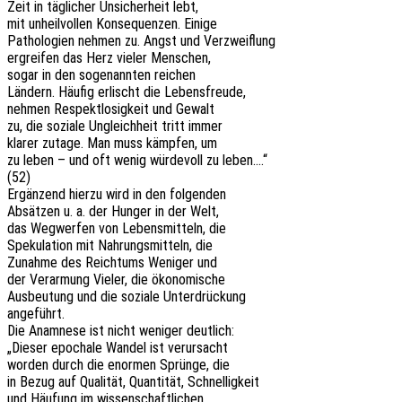
Zeit in tägli­cher Unsi­cher­heit lebt,
mit unheil­vol­len Konse­quen­zen. Einige
Patho­lo­gien nehmen zu. Angst und Verzweiflung
ergrei­fen das Herz vieler Menschen,
sogar in den soge­nann­ten reichen
Ländern. Häufig erlischt die Lebensfreude,
nehmen Respekt­lo­sig­keit und Gewalt
zu, die sozia­le Ungleich­heit tritt immer
klarer zutage. Man muss kämp­fen, um
zu leben – und oft wenig würde­voll zu leben….“
(52)
Ergän­zend hierzu wird in den folgenden
Absät­zen u. a. der Hunger in der Welt,
das Wegwer­fen von Lebens­mit­teln, die
Speku­la­ti­on mit Nahrungs­mit­teln, die
Zunah­me des Reich­tums Weni­ger und
der Verar­mung Vieler, die ökonomische
Ausbeu­tung und die sozia­le Unterdrückung
angeführt.
Die Anamne­se ist nicht weni­ger deutlich:
„Dieser epocha­le Wandel ist verursacht
worden durch die enor­men Sprün­ge, die
in Bezug auf Quali­tät, Quan­ti­tät, Schnelligkeit
und Häufung im wissenschaftlichen