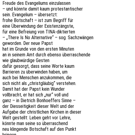
Freude des Evan­ge­li­ums einzulassen
– und könnte damit kaum protestantischer
sein. Evan­ge­li­um – übersetzt:
frohe Botschaft – ist zum Begriff für
eine Über­win­dung der Existenzängste,
für eine Befrei­ung von TINA-diktierten
– „There Is No Alter­na­ti­ve“ – sog. Sachzwängen
gewor­den. Der neue Papst
hat im Grunde von den ersten Minuten
an in seinem Amt durch ebenso überraschende
wie glaub­wür­di­ge Gesten
dafür gesorgt, dass seine Worte kaum
Barrie­ren zu über­win­den haben, um
auch bei Menschen anzu­kom­men, die
sich nicht als „christ­gläu­big“ verstehen.
Damit hat der Papst kein Wunder
voll­bracht, er hat sich „nur“ voll und
ganz – in Diet­rich Bonhoef­fers Sinne –
der Dies­sei­tig­keit dieser Welt und der
Aufga­be der christ­li­chen Kirchen in dieser
Welt gestellt: Leben geht vor Lehre,
könnte man seine so überraschend
neu klin­gen­de Botschaft auf den Punkt
bringen.