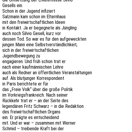
Gesells ein.
Schon in der Jugend infiziert
Salz­mann kam schon im Elternhaus
mit den frei­wirt­schaft­li­chen Ideen
in Kontakt. Ja er begeg­ne­te als Jüngling
auch noch Silvio Gesell, kurz vor
dessen Tod. So war es für den aufgeweckten
jungen Mann eine Selbstverständlichkeit,
sich in der freiwirtschaftlichen
Jugend­be­we­gung zu
enga­gie­ren. Und früh schon trat er
nach einer kauf­män­ni­schen Lehre
auch als Redner an öffent­li­chen Veranstaltungen
auf. Als blut­jun­ger Korrespondent
in Paris berich­te­te er für
das „Freie Volk“ über die große Politik
im Vorkriegs­frank­reich. Nach seiner
Rück­kehr trat er – an der Seite des
legen­dä­ren Fritz Schwarz – in die Redaktion
des frei­wirt­schaft­li­chen Organs
ein. Er prägte es entscheidend
mit. Und er war – zusam­men mit Werner
Schmid – trei­ben­de Kraft bei der