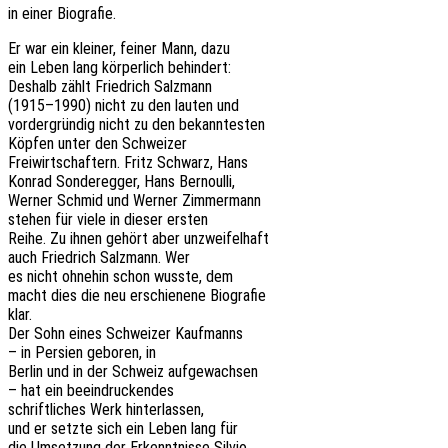
in einer Biografie.
Er war ein klei­ner, feiner Mann, dazu
ein Leben lang körper­lich behindert:
Deshalb zählt Fried­rich Salzmann
(1915–1990) nicht zu den lauten und
vorder­grün­dig nicht zu den bekanntesten
Köpfen unter den Schweizer
Frei­wirt­schaf­tern. Fritz Schwarz, Hans
Konrad Sonder­eg­ger, Hans Bernoulli,
Werner Schmid und Werner Zimmermann
stehen für viele in dieser ersten
Reihe. Zu ihnen gehört aber unzweifelhaft
auch Fried­rich Salz­mann. Wer
es nicht ohne­hin schon wusste, dem
macht dies die neu erschie­ne­ne Biografie
klar.
Der Sohn eines Schwei­zer Kaufmanns
– in Persi­en gebo­ren, in
Berlin und in der Schweiz aufgewachsen
– hat ein beeindruckendes
schrift­li­ches Werk hinterlassen,
und er setzte sich ein Leben lang für
die Umset­zung der Erkennt­nis­se Silvio