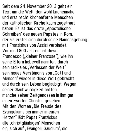
Seit dem 24. Novem­ber 2013 geht ein
Text um die Welt, den wohl kirchennahe
und erst recht kirchen­fer­ne Menschen
der katho­li­schen Kirche kaum zugetraut
haben. Es ist das erste „Apos­to­li­sche
Schrei­ben“ des neuen Paps­tes in Rom,
der als erster sich durch seine Namensgebung
mit Fran­zis­kus von Assisi verbindet.
Vor rund 800 Jahren hat dieser
Fran­ces­co („klei­ner Fran­zo­se“), wie ihn
seine Eltern liebe­voll nann­ten, durch
sein radi­ka­les „Verlas­sen der Welt“
sein neues Verständ­nis von „Gott und
Mensch“ wieder in diese Welt gebracht
und durch sein Leben beglau­bigt. Wegen
seiner Glaub­wür­dig­keit hatten
manche seiner Zeit­ge­nos­sen in ihm gar
einen zwei­ten Chris­tus gesehen.
Mit den Worten „Die Freude des
Evan­ge­li­ums sei immer in euren
Herzen“ lädt Papst Franziskus
alle „christ­gläu­bi­gen“ Menschen
ein, sich auf „Evan­ge­lii Gaudi­um“, die