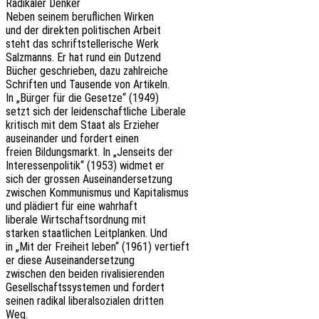
Radi­ka­ler Denker
Neben seinem beruf­li­chen Wirken
und der direk­ten poli­ti­schen Arbeit
steht das schrift­stel­le­ri­sche Werk
Salz­manns. Er hat rund ein Dutzend
Bücher geschrie­ben, dazu zahlreiche
Schrif­ten und Tausen­de von Artikeln.
In „Bürger für die Geset­ze“ (1949)
setzt sich der leiden­schaft­li­che Liberale
kritisch mit dem Staat als Erzieher
ausein­an­der und fordert einen
freien Bildungs­markt. In „Jenseits der
Inter­es­sen­po­li­tik“ (1953) widmet er
sich der gros­sen Auseinandersetzung
zwischen Kommu­nis­mus und Kapitalismus
und plädiert für eine wahrhaft
libe­ra­le Wirt­schafts­ord­nung mit
star­ken staat­li­chen Leit­plan­ken. Und
in „Mit der Frei­heit leben“ (1961) vertieft
er diese Auseinandersetzung
zwischen den beiden rivalisierenden
Gesell­schafts­sys­te­men und fordert
seinen radi­kal libe­ral­so­zia­len dritten
Weg.