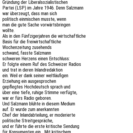
Grün­dung der Liberalsozialistischen
Partei (LSP) im Jahre 1946. Denn Salzmann
war über­zeugt, dass man sich
poli­tisch einmi­schen musste, wenn
man die gute Sache vorwärtsbringen
wollte.
Als in den Fünf­zi­ger­jah­ren die wirtschaftliche
Basis für die freiwirtschaftliche
Wochen­zei­tung zusehends
schwand, fasste Salzmann
schwe­ren Herzens einen Entschluss:
Er folgte einem Ruf des Schwei­zer Radios
und trat in deren Inlandredaktion
ein. Weil er dank seiner weltläufigen
Erzie­hung ein ausgesprochen
gepfleg­tes Hoch­deutsch sprach und
über eine tiefe, ruhige Stimme verfügte,
war er fürs Radio geboren.
Und Salz­mann blühte in diesem Medium
auf. Er wurde zum anerkannten
Chef der Inland­ab­tei­lung, er moderierte
poli­ti­sche Streitgespräche,
und er führte die erste kriti­sche Sendung
für Konsu­men­ten ein. „Mit kritischem