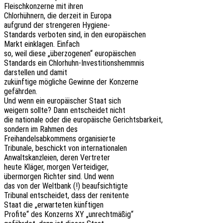
Fleisch­kon­zer­ne mit ihren
Chlor­hüh­nern, die derzeit in Europa
aufgrund der stren­ge­ren Hygiene-
Stan­dards verbo­ten sind, in den europäischen
Markt einkla­gen. Einfach
so, weil diese „über­zo­ge­nen“ europäischen
Stan­dards ein Chlorhuhn-Investitionshemmnis
darstel­len und damit
zukünf­ti­ge mögli­che Gewin­ne der Konzerne
gefährden.
Und wenn ein euro­päi­scher Staat sich
weigern sollte? Dann entschei­det nicht
die natio­na­le oder die euro­päi­sche Gerichtsbarkeit,
sondern im Rahmen des
Frei­han­dels­ab­kom­mens organisierte
Tribu­na­le, beschickt von internationalen
Anwalts­kanz­lei­en, deren Vertreter
heute Kläger, morgen Verteidiger,
über­mor­gen Rich­ter sind. Und wenn
das von der Welt­bank (!) beaufsichtigte
Tribu­nal entschei­det, dass der renitente
Staat die „erwar­te­ten künftigen
Profi­te“ des Konzerns XY „unrecht­mä­ßig“