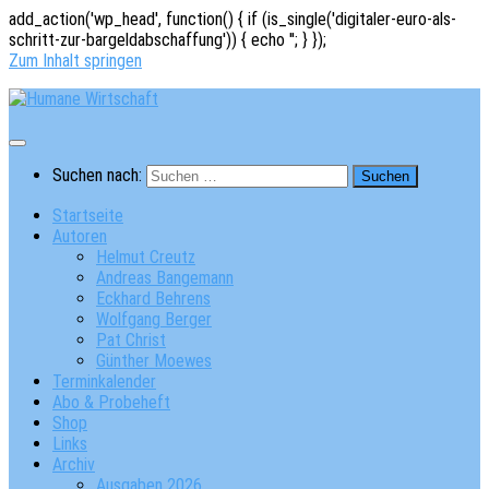
add_action('wp_head', function() { if (is_single('digitaler-euro-als-
schritt-zur-bargeldabschaffung')) { echo '
'; } });
Zum Inhalt springen
Suchen nach:
Startseite
Autoren
Helmut Creutz
Andreas Bangemann
Eckhard Behrens
Wolfgang Berger
Pat Christ
Günther Moewes
Terminkalender
Abo & Probeheft
Shop
Links
Archiv
Ausgaben 2026