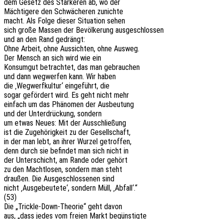
dem Gesetz des Stär­ke­ren ab, wo der
Mäch­ti­ge­re den Schwä­che­ren zunichte
macht. Als Folge dieser Situa­ti­on sehen
sich große Massen der Bevöl­ke­rung ausgeschlossen
und an den Rand gedrängt:
Ohne Arbeit, ohne Aussich­ten, ohne Ausweg.
Der Mensch an sich wird wie ein
Konsum­gut betrach­tet, das man gebrauchen
und dann wegwer­fen kann. Wir haben
die ‚Wegwerf­kul­tur‘ einge­führt, die
sogar geför­dert wird. Es geht nicht mehr
einfach um das Phäno­men der Ausbeutung
und der Unter­drü­ckung, sondern
um etwas Neues: Mit der Ausschließung
ist die Zuge­hö­rig­keit zu der Gesellschaft,
in der man lebt, an ihrer Wurzel getroffen,
denn durch sie befin­det man sich nicht in
der Unter­schicht, am Rande oder gehört
zu den Macht­lo­sen, sondern man steht
drau­ßen. Die Ausge­schlos­se­nen sind
nicht ‚Ausge­beu­te­te‘, sondern Müll, ‚Abfall‘.“
(53)
Die „Trick­le-Down-Theo­rie“ geht davon
aus, „dass jedes vom freien Markt begünstigte