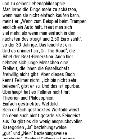
und zu seiner Lebensphilosophie.
Man lerne die Dinge mehr zu schätzen,
wenn man sie nicht einfach kaufen kann,
meint er. „Wenn zum Beispiel beim Trampen
endlich ein Auto hält, freut man sich
viel mehr, als wenn man einfach in den
nächs­ten Bus steigt und 2,50 Euro zahlt“,
so der 30-Jähri­ge. Das leuch­tet ein.
Und es erin­nert an „On The Road“, die
Bibel der Beat-Gene­ra­ti­on. Auch hier
nehmen sich junge Menschen eine
Frei­heit, die ihnen die Gesellschaft
frei­wil­lig nicht gibt. Aber dieses Buch
kennt Fell­mer nicht. „Ich bin nicht sehr
bele­sen“, gibt er zu. Und das ist spürbar.
Über­haupt hat es Fell­mer nicht mit
Theo­rien und Philosophien.
Einfach gestrick­tes Weltbild
Sein einfach gestrick­tes Welt­bild weist
ihn denn auch nicht gerade als Feingeist
aus. Da gibt es die wenig anspruchsvollen
Kate­go­rien „Ja“ beziehungsweise
„gut“ und „Nein“ beziehungsweise