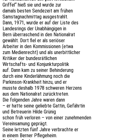
Grif­fel“ hieß sie und wurde zur
damals besten Sende­zeit am frühen
Sams­tag­nach­mit­tag ausgestrahlt.
Dann, 1971, wurde er auf der Liste des
Landes­rings der Unab­hän­gi­gen in
Bern über­ra­schend in den Nationalrat
gewählt. Dort fiel er als seriöser
Arbei­ter in den Kommis­sio­nen (etwa
zum Medi­en­recht) und als unerbittlicher
Kriti­ker der bundesrätlichen
Wirt­schafts- und Konjunkturpolitik
auf. Dann kam zu seiner Behinderung
durch eine Kinder­läh­mung noch die
Parkin­son-Krank­heit hinzu, und er
musste deshalb 1978 schwe­ren Herzens
aus dem Natio­nal­rat zurücktreten.
Die folgen­den Jahre waren dann
– er hatte seine gelieb­te Gattin, Gefährtin
und Betreue­rin Hilde Grünig
schon früh verlo­ren – von einer zunehmenden
Verein­sa­mung geprägt.
Seine letz­ten fünf Jahre verbrach­te er
in einem Berner Pflegeheim.