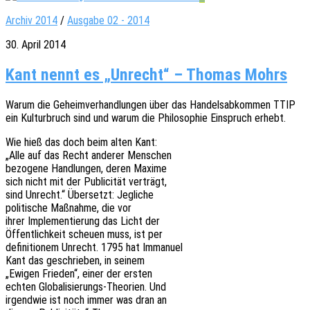
Archiv 2014
/
Ausgabe 02 - 2014
30. April 2014
Kant nennt es „Unrecht“ – Thomas Mohrs
Warum die Geheim­ver­hand­lun­gen über das Handels­ab­kom­men TTIP
ein Kultur­bruch sind und warum die Philo­so­phie Einspruch erhebt.
Wie hieß das doch beim alten Kant:
„Alle auf das Recht ande­rer Menschen
bezo­ge­ne Hand­lun­gen, deren Maxime
sich nicht mit der Publi­ci­tät verträgt,
sind Unrecht.“ Über­setzt: Jegliche
poli­ti­sche Maßnah­me, die vor
ihrer Imple­men­tie­rung das Licht der
Öffent­lich­keit scheu­en muss, ist per
defi­ni­tio­nem Unrecht. 1795 hat Immanuel
Kant das geschrie­ben, in seinem
„Ewigen Frie­den“, einer der ersten
echten Globa­li­sie­rungs-Theo­rien. Und
irgend­wie ist noch immer was dran an