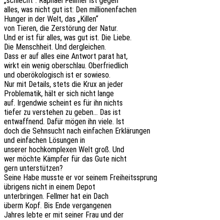
„schlecht“. Rapha­el Fell­mer ist gegen
alles, was nicht gut ist: Den millionenfachen
Hunger in der Welt, das „Killen“
von Tieren, die Zerstö­rung der Natur.
Und er ist für alles, was gut ist. Die Liebe.
Die Mensch­heit. Und dergleichen.
Dass er auf alles eine Antwort parat hat,
wirkt ein wenig ober­schlau. Oberfriedlich
und ober­öko­lo­gisch ist er sowieso.
Nur mit Details, stets die Krux an jeder
Proble­ma­tik, hält er sich nicht lange
auf. Irgend­wie scheint es für ihn nichts
tiefer zu verste­hen zu geben… Das ist
entwaff­nend. Dafür mögen ihn viele. Ist
doch die Sehn­sucht nach einfa­chen Erklärungen
und einfa­chen Lösun­gen in
unse­rer hoch­kom­ple­xen Welt groß. Und
wer möchte Kämp­fer für das Gute nicht
gern unterstützen?
Seine Habe musste er vor seinem Freiheitssprung
übri­gens nicht in einem Depot
unter­brin­gen. Fell­mer hat ein Dach
überm Kopf. Bis Ende vergangenen
Jahres lebte er mit seiner Frau und der