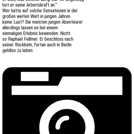
bot er seine Arbeits­kraft an.“
Wer hätte auf solche Sensa­tio­nen in der
großen weiten Welt in jungen Jahren
keine Lust? Die meis­ten jungen Abenteurer
aller­dings lassen es bei einem
einma­li­gen Erleb­nis bewen­den. Nicht
so Rapha­el Fell­mer. Er beschloss nach
seiner Rück­kehr, fortan auch in Berlin
geld­los zu leben.