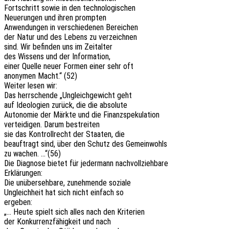
Fort­schritt sowie in den technologischen
Neue­run­gen und ihren prompten
Anwen­dun­gen in verschie­de­nen Bereichen
der Natur und des Lebens zu verzeichnen
sind. Wir befin­den uns im Zeitalter
des Wissens und der Information,
einer Quelle neuer Formen einer sehr oft
anony­men Macht.“ (52)
Weiter lesen wir:
Das herr­schen­de „Ungleich­ge­wicht geht
auf Ideo­lo­gien zurück, die die absolute
Auto­no­mie der Märkte und die Finanzspekulation
vertei­di­gen. Darum bestreiten
sie das Kontroll­recht der Staa­ten, die
beauf­tragt sind, über den Schutz des Gemeinwohls
zu wachen. …“(56)
Die Diagno­se bietet für jeder­mann nachvollziehbare
Erklärungen:
Die unüber­seh­ba­re, zuneh­men­de soziale
Ungleich­heit hat sich nicht einfach so
ergeben:
„… Heute spielt sich alles nach den Kriterien
der Konkur­renz­fä­hig­keit und nach