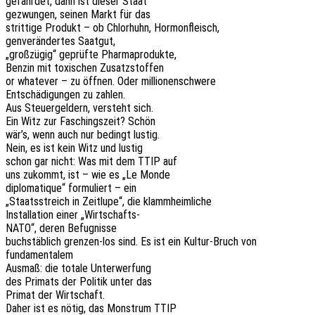
gefähr­det, dann ist dieser Staat
gezwun­gen, seinen Markt für das
strit­ti­ge Produkt – ob Chlor­huhn, Hormonfleisch,
genver­än­der­tes Saatgut,
„groß­zü­gig“ geprüf­te Pharmaprodukte,
Benzin mit toxi­schen Zusatzstoffen
or whate­ver – zu öffnen. Oder millionenschwere
Entschä­di­gun­gen zu zahlen.
Aus Steu­er­gel­dern, versteht sich.
Ein Witz zur Faschings­zeit? Schön
wär’s, wenn auch nur bedingt lustig.
Nein, es ist kein Witz und lustig
schon gar nicht: Was mit dem TTIP auf
uns zukommt, ist – wie es „Le Monde
diplo­ma­tique“ formu­liert – ein
„Staats­streich in Zeit­lu­pe“, die klammheimliche
Instal­la­ti­on einer „Wirt­schafts-
NATO“, deren Befugnisse
buch­stäb­lich gren­zen-los sind. Es ist ein Kultur-Bruch von
fundamentalem
Ausmaß: die totale Unterwerfung
des Primats der Poli­tik unter das
Primat der Wirtschaft.
Daher ist es nötig, das Mons­trum TTIP