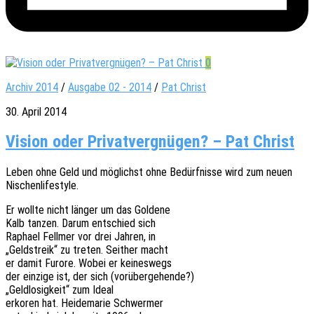
0
Archiv 2014
/
Ausgabe 02 - 2014
/
Pat Christ
30. April 2014
Vision oder Privatvergnügen? – Pat Christ
Leben ohne Geld und möglichst ohne Bedürf­nis­se wird zum neuen
Nischenlifestyle.
Er wollte nicht länger um das Goldene
Kalb tanzen. Darum entschied sich
Rapha­el Fell­mer vor drei Jahren, in
„Geld­streik“ zu treten. Seit­her macht
er damit Furore. Wobei er keineswegs
der einzi­ge ist, der sich (vorüber­ge­hen­de?)
„Geld­lo­sig­keit“ zum Ideal
erko­ren hat. Heide­ma­rie Schwermer