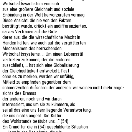
Wirt­schafts­wachs­tum von sich
aus eine größe­re Gleich­heit und soziale
Einbin­dung in der Welt hervor­zu­ru­fen vermag.
Diese Ansicht, die nie von den Fakten
bestä­tigt wurde, drückt ein undifferenziertes,
naives Vertrau­en auf die Güte
derer aus, die die wirt­schaft­li­che Macht in
Händen halten, wie auch auf die vergötterten
Mecha­nis­men des herrschenden
Wirt­schafts­sys­tems. … Um einen Lebensstil
vertre­ten zu können, der die anderen
ausschließt, … hat sich eine Globalisierung
der Gleich­gül­tig­keit entwi­ckelt. Fast
ohne es zu merken, werden wir unfähig,
Mitleid zu empfin­den gegen­über dem
schmerz­vol­len Aufschrei der ande­ren, wir weinen nicht mehr ange­
sichts des Dramas
der ande­ren, noch sind wir daran
inter­es­siert, uns um sie zu kümmern, als
sei all das eine uns fern liegen­de Verantwortung,
die uns nichts angeht. Die Kultur
des Wohl­stands betäubt uns….“ (54)
Ein Grund für die in (54) geschil­der­te Situation