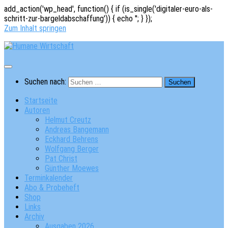
add_action('wp_head', function() { if (is_single('digitaler-euro-als-
schritt-zur-bargeldabschaffung')) { echo '
'; } });
Zum Inhalt springen
Suchen nach:
Startseite
Autoren
Helmut Creutz
Andreas Bangemann
Eckhard Behrens
Wolfgang Berger
Pat Christ
Günther Moewes
Terminkalender
Abo & Probeheft
Shop
Links
Archiv
Ausgaben 2026