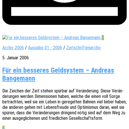
0
Archiv 2006
/
Ausgabe 01 - 2006
/
Zeitschriftenarchiv
5. Januar 2006
Für ein besseres Geldsystem – Andreas
Bangemann
Die Zeichen der Zeit stehen spür­bar auf Verän­de­rung. Diese Verän­
de­run­gen werden Dimen­sio­nen haben, welche die einen voll Sorge
betrach­ten, weil sie ein Leben in gere­gel­ten Bahnen viel lieber haben,
die ande­ren gehen mit Lebens­freu­de und Opti­mis­mus daran, weil sie
spüren, dass die Verän­de­run­gen drin­gend nötig sind auf dem Weg zu
einer ausge­gli­che­nen und fried­li­chen Gesellschaftsform.
0