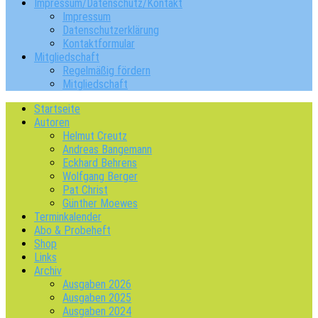
Impressum/Datenschutz/Kontakt
Impressum
Datenschutzerklärung
Kontaktformular
Mitgliedschaft
Regelmäßig fördern
Mitgliedschaft
Startseite
Autoren
Helmut Creutz
Andreas Bangemann
Eckhard Behrens
Wolfgang Berger
Pat Christ
Günther Moewes
Terminkalender
Abo & Probeheft
Shop
Links
Archiv
Ausgaben 2026
Ausgaben 2025
Ausgaben 2024