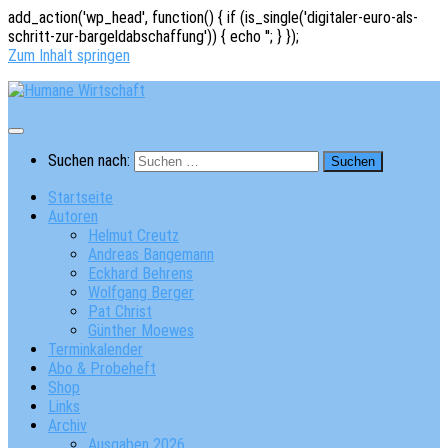
add_action('wp_head', function() { if (is_single('digitaler-euro-als-
schritt-zur-bargeldabschaffung')) { echo '
'; } });
Zum Inhalt springen
Suchen nach:
Startseite
Autoren
Helmut Creutz
Andreas Bangemann
Eckhard Behrens
Wolfgang Berger
Pat Christ
Günther Moewes
Terminkalender
Abo & Probeheft
Shop
Links
Archiv
Ausgaben 2026