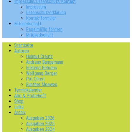
Impressum/Datenschutz/Kontakt
Impressum
Datenschutzerklärung
Kontaktformular
Mitgliedschaft
Regelmäßig fördern
Mitgliedschaft
Startseite
Autoren
Helmut Creutz
Andreas Bangemann
Eckhard Behrens
Wolfgang Berger
Pat Christ
Günther Moewes
Terminkalender
Abo & Probeheft
Shop
Links
Archiv
Ausgaben 2026
Ausgaben 2025
Ausgaben 2024