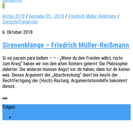
gemeinfrei
0
Archiv 2018
/
Ausgabe 05 - 2018
/
Friedrich Müller-Reißmann
/
Zeitschriftenarchiv
6. Oktober 2018
Sirenenklänge – Friedrich Müller-Reißmann
Si vis pacem para bellum – – - „Wenn du den Frie­den willst, rüste
zum Krieg“ haben wir von den alten Römern gelernt. Die Philo­so­phie
dahin­ter: Die ande­ren müssen Angst vor dir haben, dann tut dir keiner
was. Dieses Argu­ment der „Abschre­ckung“ dient bis heute der
Recht­fer­ti­gung der (Hoch)-Rüstung. Argu­men­ta­ti­ons­hil­fe bekommt
dieses…
Folgen: