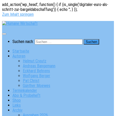
add_action('wp_head', function() { if (is_single('digitaler-euro-als-
schritt-zur-bargeldabschaffung')) { echo '
'; } });
Zum Inhalt springen
Suchen nach:
Startseite
Autoren
Helmut Creutz
Andreas Bangemann
Eckhard Behrens
Wolfgang Berger
Pat Christ
Günther Moewes
Terminkalender
Abo & Probeheft
Shop
Links
Archiv
Ausgaben 2026