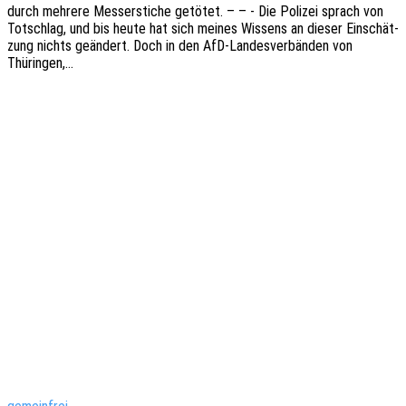
durch mehre­re Messer­sti­che getö­tet. – – - Die Poli­zei sprach von
Totschlag, und bis heute hat sich meines Wissens an dieser Einschät­
zung nichts geän­dert. Doch in den AfD-Landes­­ver­­­bän­­den von
Thüringen,…