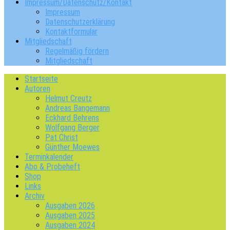
Impressum/Datenschutz/Kontakt
Impressum
Datenschutzerklärung
Kontaktformular
Mitgliedschaft
Regelmäßig fördern
Mitgliedschaft
Startseite
Autoren
Helmut Creutz
Andreas Bangemann
Eckhard Behrens
Wolfgang Berger
Pat Christ
Günther Moewes
Terminkalender
Abo & Probeheft
Shop
Links
Archiv
Ausgaben 2026
Ausgaben 2025
Ausgaben 2024