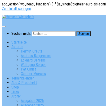
add_action('wp_head', function() { if (is_single('digitaler-euro-als-schr
Zum Inhalt springen
Suchen nach:
Startseite
Autoren
Helmut Creutz
Andreas Bangemann
Eckhard Behrens
Wolfgang Berger
Pat Christ
Günther Moewes
Terminkalender
Abo & Probeheft
Shop
Links
Archiv
Ausgaben 2026
Ausgaben 2025