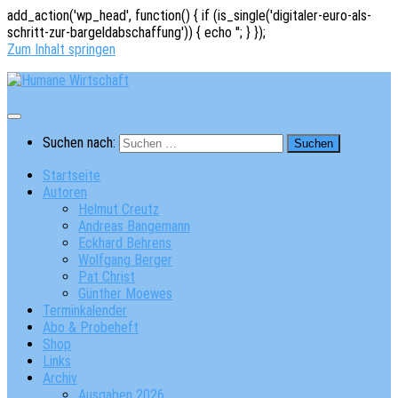
add_action('wp_head', function() { if (is_single('digitaler-euro-als-
schritt-zur-bargeldabschaffung')) { echo '
'; } });
Zum Inhalt springen
Suchen nach:
Startseite
Autoren
Helmut Creutz
Andreas Bangemann
Eckhard Behrens
Wolfgang Berger
Pat Christ
Günther Moewes
Terminkalender
Abo & Probeheft
Shop
Links
Archiv
Ausgaben 2026