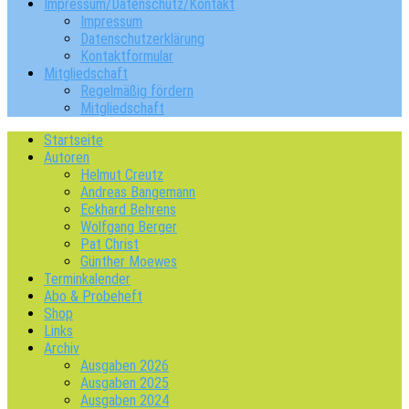
Impressum/Datenschutz/Kontakt
Impressum
Datenschutzerklärung
Kontaktformular
Mitgliedschaft
Regelmäßig fördern
Mitgliedschaft
Startseite
Autoren
Helmut Creutz
Andreas Bangemann
Eckhard Behrens
Wolfgang Berger
Pat Christ
Günther Moewes
Terminkalender
Abo & Probeheft
Shop
Links
Archiv
Ausgaben 2026
Ausgaben 2025
Ausgaben 2024