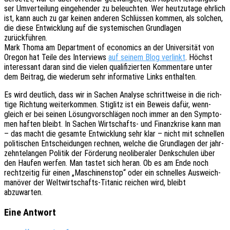
ser Umver­tei­lung einge­hen­der zu beleuch­ten. Wer heut­zu­ta­ge ehrlich
ist, kann auch zu gar keinen ande­ren Schlüs­sen kommen, als solchen,
die diese Entwick­lung auf die syste­mi­schen Grund­la­gen
zurückführen.
Mark Thoma am Depart­ment of econo­mics an der Univer­si­tät von
Oregon hat Teile des Inter­views
auf seinem Blog verlinkt
. Höchst
inter­es­sant daran sind die vielen quali­fi­zier­ten Kommen­ta­re unter
dem Beitrag, die wieder­um sehr infor­ma­ti­ve Links enthalten.
Es wird deut­lich, dass wir in Sachen Analy­se schritt­wei­se in die rich­
ti­ge Rich­tung weiter­kom­men. Stig­litz ist ein Beweis dafür, wenn­
gleich er bei seinen Lösung­vor­schlä­gen noch immer an den Sympto­
men haften bleibt. In Sachen Wirt­schafts- und Finanz­kri­se kann man
– das macht die gesam­te Entwick­lung sehr klar – nicht mit schnel­len
poli­ti­schen Entschei­dun­gen rech­nen, welche die Grund­la­gen der jahr­
zehn­te­lan­gen Poli­tik der Förde­rung neoli­be­ra­ler Denk­schu­len über
den Haufen werfen. Man tastet sich heran. Ob es am Ende noch
recht­zei­tig für einen „Maschi­nen­stop“ oder ein schnel­les Ausweich­
ma­nö­ver der Welt­wirt­schafts-Tita­nic reichen wird, bleibt
abzuwarten.
Eine Antwort