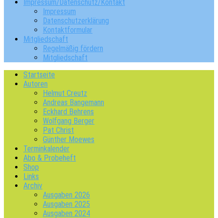
Impressum/Datenschutz/Kontakt
Impressum
Datenschutzerklärung
Kontaktformular
Mitgliedschaft
Regelmäßig fördern
Mitgliedschaft
Startseite
Autoren
Helmut Creutz
Andreas Bangemann
Eckhard Behrens
Wolfgang Berger
Pat Christ
Günther Moewes
Terminkalender
Abo & Probeheft
Shop
Links
Archiv
Ausgaben 2026
Ausgaben 2025
Ausgaben 2024