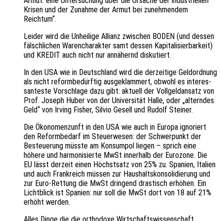
Armut: eine Unter­su­chung über die Ursa­che der indus­tri­el­len
Krisen und der Zunah­me der Armut bei zuneh­men­dem
Reichtum“.
Leider wird die Unhei­li­ge Alli­anz zwischen BODEN (und dessen
fälsch­li­chen Waren­cha­rak­ter samt dessen Kapi­ta­li­sier­bar­keit)
und KREDIT auch nicht nur annä­hernd diskutiert.
In den USA wie in Deutsch­land wird die derzei­ti­ge Geld­ord­nung
als nicht reform­be­dürf­tig ausge­klam­mert, obwohl es inter­es­
san­tes­te Vorschla­ge dazu gibt: aktu­ell der Voll­geld­an­satz von
Prof. Joseph Huber von der Univer­si­tät Halle, oder „altern­des
Geld“ von Irving Fisher, Silvio Gesell und Rudolf Steiner.
Die Ökono­men­zunft in den USA wie auch in Europa igno­riert
den Reform­be­darf im Steu­er­we­sen: der Schwer­punkt der
Besteue­rung müsste am Konsum­pol liegen – sprich eine
höhere und harmo­ni­sier­te MwSt inner­halb der Euro­zo­ne. Die
EU lässt derzeit einen Höchst­satz von 25% zu. Spani­en, Itali­en
und auch Frank­reich müssen zur Haus­halts­kon­so­li­die­rung und
zur Euro-Rettung die MwSt drin­gend dras­tisch erhö­hen. Ein
Licht­blick ist Spani­en: nur soll die MwSt dort von 18 auf 21%
erhöht werden.
Alles Dinge die die ortho­do­xe Wirt­schafts­wis­sen­schaft