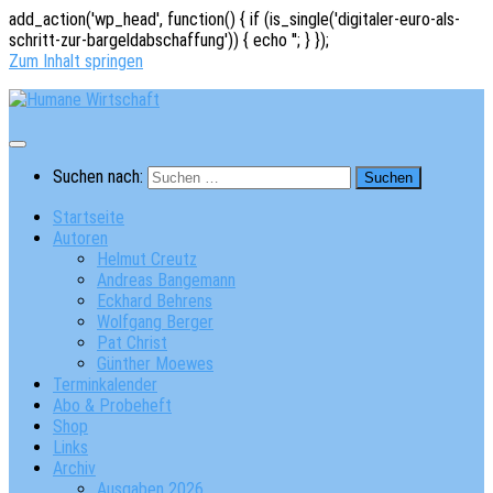
add_action('wp_head', function() { if (is_single('digitaler-euro-als-
schritt-zur-bargeldabschaffung')) { echo '
'; } });
Zum Inhalt springen
Suchen nach:
Startseite
Autoren
Helmut Creutz
Andreas Bangemann
Eckhard Behrens
Wolfgang Berger
Pat Christ
Günther Moewes
Terminkalender
Abo & Probeheft
Shop
Links
Archiv
Ausgaben 2026