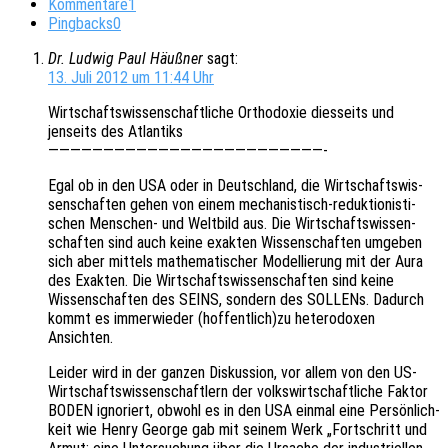
Kommentare
1
Pingbacks
0
Dr. Ludwig Paul Häußner
sagt:
13. Juli 2012 um 11:44 Uhr
Wirt­schafts­wis­sen­schaft­li­che Ortho­do­xie dies­seits und
jenseits des Atlantiks
—————————————————————————-
Egal ob in den USA oder in Deutsch­land, die Wirt­schafts­wis­
sen­schaf­ten gehen von einem mecha­nis­tisch-reduk­tio­nis­ti­
schen Menschen- und Welt­bild aus. Die Wirt­schafts­wis­sen­
schaf­ten sind auch keine exak­ten Wissen­schaf­ten umge­ben
sich aber mittels mathe­ma­ti­scher Model­lie­rung mit der Aura
des Exak­ten. Die Wirt­schafts­wis­sen­schaf­ten sind keine
Wissen­schaf­ten des SEINS, sondern des SOLLENs. Dadurch
kommt es immer­wie­der (hoffentlich)zu hete­ro­do­xen
Ansichten.
Leider wird in der ganzen Diskus­si­on, vor allem von den US-
Wirt­schafts­wis­sen­schaft­lern der volks­wirt­schaft­li­che Faktor
BODEN igno­riert, obwohl es in den USA einmal eine Persön­lich­
keit wie Henry George gab mit seinem Werk „Fort­schritt und