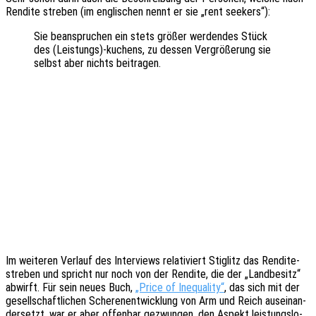
Rendi­te stre­ben (im engli­schen nennt er sie „rent seekers“):
Sie bean­spru­chen ein stets größer werden­des Stück
des (Leistungs)-kuchens, zu dessen Vergrö­ße­rung sie
selbst aber nichts beitragen.
Im weite­ren Verlauf des Inter­views rela­ti­viert Stig­litz das Rendi­te­
stre­ben und spricht nur noch von der Rendi­te, die der „Land­be­sitz“
abwirft. Für sein neues Buch,
„Price of Inequa­li­ty“
, das sich mit der
gesell­schaft­li­chen Scher­en­ent­wick­lung von Arm und Reich ausein­an­
der­setzt, war er aber offen­bar gezwun­gen, den Aspekt leis­tungs­lo­