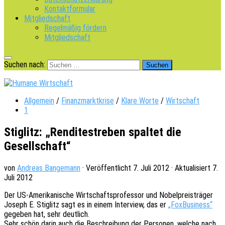
Kontaktformular
Mitgliedschaft
Regelmäßig fördern
Mitgliedschaft
Suchen nach:
Allgemein
/
Finanzmarktkrise
/
Klare Worte
/
Wirtschaft
1
Stiglitz: „Renditestreben spaltet die
Gesellschaft“
von
Andreas Bangemann
· Veröffentlicht
7. Juli 2012
· Aktualisiert
7.
Juli 2012
Der US-Ameri­ka­ni­sche Wirt­schafts­pro­fes­sor und Nobel­preis­trä­ger
Joseph E. Stig­litz sagt es in einem Inter­view, das er
„FoxBusi­ness“
gege­ben hat, sehr deutlich.
Sehr schön darin auch die Beschrei­bung der Perso­nen, welche nach