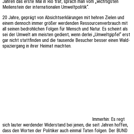
Jahren das erste Mal in Rio traf, sprach man vom „wich­tigs­ten
Meilen­stein der inter­na­tio­na­len Umweltpolitik“.
20 Jahre, geprägt von Absichts­er­klä­run­gen mit hehren Zielen und
einem dennoch immer größer werden­den Ressour­cen­ver­brauch mit
all seinen bedroh­li­chen Folgen für Mensch und Natur. Es scheint als
sei der Umwelt am meis­ten gedient, wenn derlei „Umwelt­gip­fel“ erst
gar nicht statt­fin­den und die tausen­de Besu­cher besser einen Wald­
spa­zier­gang in ihrer Heimat machten.
Immer­hin: Es regt
sich lauter werden­der Wider­stand bei jenen, die seit Jahren hoffen,
dass den Worten der Poli­ti­ker auch einmal Taten folgen. Der BUND