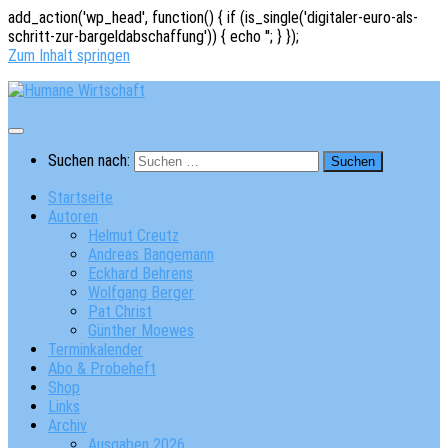
add_action('wp_head', function() { if (is_single('digitaler-euro-als-
schritt-zur-bargeldabschaffung')) { echo '
'; } });
Zum Inhalt springen
Suchen nach:
Startseite
Autoren
Helmut Creutz
Andreas Bangemann
Eckhard Behrens
Wolfgang Berger
Pat Christ
Günther Moewes
Terminkalender
Abo & Probeheft
Shop
Links
Archiv
Ausgaben 2026