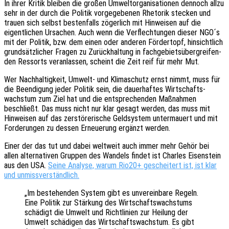
In ihrer Kritik blei­ben die großen Umwelt­or­ga­ni­sa­tio­nen dennoch allzu
sehr in der durch die Poli­tik vorge­ge­be­nen Rheto­rik stecken und
trauen sich selbst besten­falls zöger­lich mit Hinwei­sen auf die
eigent­li­chen Ursa­chen. Auch wenn die Verflech­tun­gen dieser NGO´s
mit der Poli­tik, bzw. dem einen oder ande­ren Förder­topf, hinsicht­lich
grund­sätz­li­cher Fragen zu Zurück­hal­tung in fach­ge­biets­über­grei­fen­
den Ressorts veran­las­sen, scheint die Zeit reif für mehr Mut.
Wer Nach­hal­tig­keit, Umwelt- und Klima­schutz ernst nimmt, muss für
die Been­di­gung jeder Poli­tik sein, die dauer­haf­tes Wirt­schafts­
wachs­tum zum Ziel hat und die entspre­chen­den Maßnah­men
beschließt. Das muss nicht nur klar gesagt werden, das muss mit
Hinwei­sen auf das zerstö­re­ri­sche Geld­sys­tem unter­mau­ert und mit
Forde­run­gen zu dessen Erneue­rung ergänzt werden.
Einer der das tut und dabei welt­weit auch immer mehr Gehör bei
allen alter­na­ti­ven Grup­pen des Wandels findet ist Charles Eisen­stein
aus den USA.
Seine Analy­se, warum Rio20+ geschei­tert ist, ist klar
und unmissverständlich.
„Im bestehen­den System gibt es unver­ein­ba­re Regeln.
Eine Poli­tik zur Stär­kung des Wirt­schafts­wachs­tums
schä­digt die Umwelt und Richt­li­ni­en zur Heilung der
Umwelt schä­di­gen das Wirt­schafts­wachs­tum. Es gibt