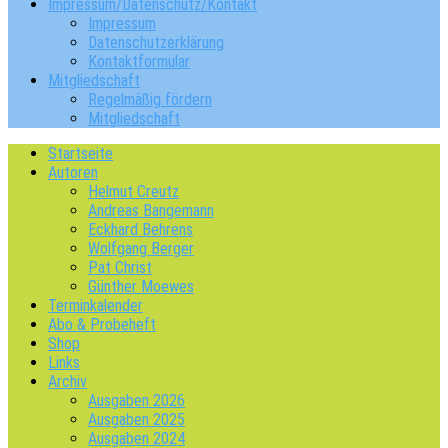
Impressum/Datenschutz/Kontakt
Impressum
Datenschutzerklärung
Kontaktformular
Mitgliedschaft
Regelmäßig fördern
Mitgliedschaft
Startseite
Autoren
Helmut Creutz
Andreas Bangemann
Eckhard Behrens
Wolfgang Berger
Pat Christ
Günther Moewes
Terminkalender
Abo & Probeheft
Shop
Links
Archiv
Ausgaben 2026
Ausgaben 2025
Ausgaben 2024