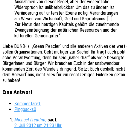
Ausnah­men von dieser Regel, aber der wesent­li­che
Wider­spruch ist unüber­brück­bar. Um das zu ändern ist
Verän­de­rung auf unters­ter Ebene nötig, Verän­de­run­gen
am Wesen von Wirt­schaft, Geld und Kapi­ta­lis­mus. […]
Zur Natur des heuti­gen Kapi­tals gehört die zuneh­men­de
Zwangs­ent­eig­nung der natür­li­chen Ressour­cen und der
kultu­rel­len Gemeingüter.“
Liebe BUND-is, „Grean Peacler“ und alle ande­ren Akti­ven der wert­
vol­len Orga­ni­sa­tio­nen. Geht muti­ger zur Sache! Ihr tragt auch poli­ti­
sche Verant­wor­tung, denn Ihr seid „näher dran“ als viele besorg­te
Bürge­rin­nen und Bürger. Wir brau­chen Euch in der unab­wend­bar
kommen­den Zeit des Wandels drin­gend. Setzt Euch deshalb nicht
dem Vorwurf aus, nicht alles für ein recht­zei­ti­ges Einlen­ken getan
zu haben!
Eine Antwort
Kommentare
1
Pingbacks
0
Michael Freuding
sagt:
2. Juli 2012 um 21:23 Uhr