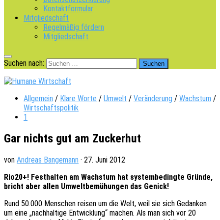
Kontaktformular
Mitgliedschaft
Regelmäßig fördern
Mitgliedschaft
Suchen nach:
Allgemein
/
Klare Worte
/
Umwelt
/
Veränderung
/
Wachstum
/
Wirtschaftspolitik
1
Gar nichts gut am Zuckerhut
von
Andreas Bangemann
·
27. Juni 2012
Rio20+! Fest­hal­ten am Wachs­tum hat system­be­ding­te Gründe,
bricht aber allen Umwelt­be­mü­hun­gen das Genick!
Rund 50.000 Menschen reisen um die Welt, weil sie sich Gedan­ken
um eine „nach­hal­ti­ge Entwick­lung“ machen. Als man sich vor 20