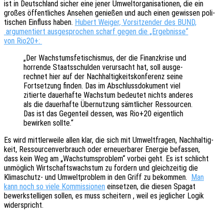
ist in Deutsch­land sicher eine jener Umwelt­or­ga­ni­sa­tio­nen, die ein
großes öffent­li­ches Anse­hen genie­ßen und auch einen gewis­sen poli­
ti­schen Einfluss haben.
Hubert Weiger, Vorsit­zen­der des BUND,
argu­men­tiert ausge­spro­chen scharf gegen die „Ergeb­nis­se“
von Rio20+:
„Der Wachs­tums­fe­ti­schis­mus, der die Finanz­kri­se und
horren­de Staats­schul­den verur­sacht hat, soll ausge­
rech­net hier auf der Nach­hal­tig­keits­kon­fe­renz seine
Fort­set­zung finden. Das im Abschluss­do­ku­ment viel
zitier­te dauer­haf­te Wachs­tum bedeu­tet nichts ande­res
als die dauer­haf­te Über­nut­zung sämt­li­cher Ressour­cen.
Das ist das Gegen­teil dessen, was Rio+20 eigent­lich
bewir­ken sollte.“
Es wird mitt­ler­wei­le allen klar, die sich mit Umwelt­fra­gen, Nach­hal­tig­
keit, Ressour­cen­ver­brauch oder erneu­er­ba­rer Ener­gie befas­sen,
dass kein Weg am „Wachs­tums­pro­blem“ vorbei geht. Es ist schlicht
unmög­lich Wirt­schafts­wachs­tum zu fordern und gleich­zei­tig die
Klima­schutz- und Umwelt­pro­blem in den Griff zu bekom­men.
Man
kann noch so viele Kommis­sio­nen
einset­zen, die diesen Spagat
bewerk­stel­li­gen sollen, es muss schei­tern , weil es jegli­cher Logik
widerspricht.