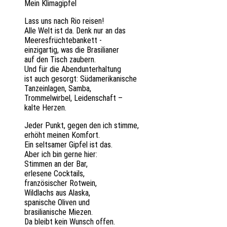
Mein Klima­gip­fel
Lass uns nach Rio reisen!
Alle Welt ist da. Denk nur an das
Meeresfrüchtebankett -
einzig­ar­tig, was die Brasilianer
auf den Tisch zaubern.
Und für die Abendunterhaltung
ist auch gesorgt: Südamerikanische
Tanz­ein­la­gen, Samba,
Trom­mel­wir­bel, Leidenschaft –
kalte Herzen.
Jeder Punkt, gegen den ich stimme,
erhöht meinen Komfort.
Ein selt­sa­mer Gipfel ist das.
Aber ich bin gerne hier:
Stim­men an der Bar,
erle­se­ne Cocktails,
fran­zö­si­scher Rotwein,
Wild­lachs aus Alaska,
spani­sche Oliven und
brasi­lia­ni­sche Miezen.
Da bleibt kein Wunsch offen.