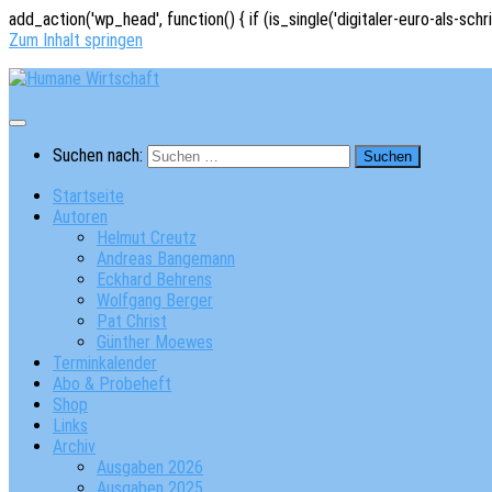
add_action('wp_head', function() { if (is_single('digitaler-euro-als-schr
Zum Inhalt springen
Suchen nach:
Startseite
Autoren
Helmut Creutz
Andreas Bangemann
Eckhard Behrens
Wolfgang Berger
Pat Christ
Günther Moewes
Terminkalender
Abo & Probeheft
Shop
Links
Archiv
Ausgaben 2026
Ausgaben 2025