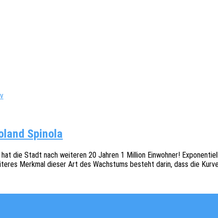
iv
oland Spinola
t die Stadt nach weite­ren 20 Jahren 1 Milli­on Einwoh­ner! Expo­nen­ti­
weite­res Merk­mal dieser Art des Wachs­tums besteht darin, dass die Kurv