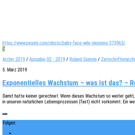
https://www.pexels.com/photo/baby-face-wile-sleeping-373963/
0
Archiv 2019
/
Ausgabe 02 - 2019
/
Roland Spinola
/
Zeitschriftenarch
5. März 2019
Exponentielles Wachstum – was ist das? – R
Damit hatte keiner gerech­net. Wenn dieses Wachs­tum so weiter geht, ha
in unse­ren natür­li­chen Lebens­pro­zes­sen (fast) nicht vorkommt. Ein 
Folgen: