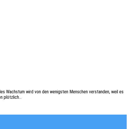
el­les Wachs­tum wird von den wenigs­ten Menschen verstan­den, weil es
en plötzlich…