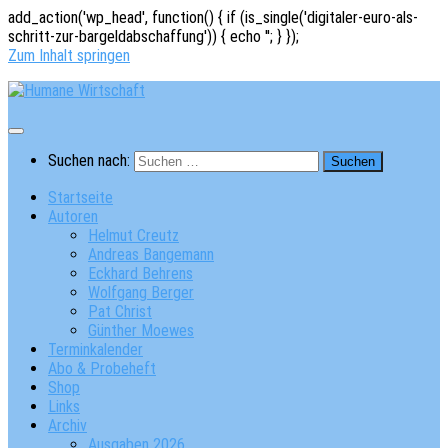
add_action('wp_head', function() { if (is_single('digitaler-euro-als-
schritt-zur-bargeldabschaffung')) { echo '
'; } });
Zum Inhalt springen
Suchen nach:
Startseite
Autoren
Helmut Creutz
Andreas Bangemann
Eckhard Behrens
Wolfgang Berger
Pat Christ
Günther Moewes
Terminkalender
Abo & Probeheft
Shop
Links
Archiv
Ausgaben 2026