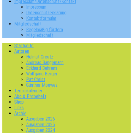
Impressum/Datenschutz/Kontakt
Impressum
Datenschutzerklärung
Kontaktformular
Mitgliedschaft
Regelmäßig fördern
Mitgliedschaft
Startseite
Autoren
Helmut Creutz
Andreas Bangemann
Eckhard Behrens
Wolfgang Berger
Pat Christ
Günther Moewes
Terminkalender
Abo & Probeheft
Shop
Links
Archiv
Ausgaben 2026
Ausgaben 2025
Ausgaben 2024