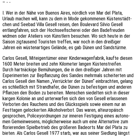
– - -
I. Wer in der Nähe von Buenos Aires, nörd­lich von Mar del Plata,
Urlaub machen will, kann zu dem in Mode gekom­me­nen Küsten­städt­
chen und Seebad Villa Gesell reisen, den Boule­vard Silvio Gesell
entlang­fah­ren, sich der Hoch­see­fi­sche­rei oder den Bade­freu­den
widmen oder Ateliers von Künst­lern besu­chen. Wo sich heute in der
Saison zigtau­send Touris­ten tref­fen, war noch in den drei­ßi­ger
Jahren ein wüsten­ar­ti­ges Gelän­de, es gab Dünen und Sandstürme.
Carlos Gesell, Mitei­gen­tü­mer einer Kinder­wa­gen­fa­brik, kaufte diesen
1600 Meter brei­ten und zehn Kilo­me­ter langen Küsten­strei­fen.
Durch hart­nä­cki­ge Bemü­hun­gen, die in den drei­ßi­ger Jahren mit
Expe­ri­men­ten zur Bepflan­zung des Sandes mehr­mals schei­ter­ten und
Carlos Gesell den Namen „Verrück­ter der Dünen“ einbrach­ten, gelang
es schließ­lich mit Strand­ha­fer, die Dünen zu befes­ti­gen und ande­ren
Pflan­zen den Boden zu berei­ten. Menschen siedel­ten sich in dieser
kargen Kolo­nie an und unter­war­fen sich den von Gesell erlas­se­nen
Verbo­ten des Rauchens und des Glücks­spiels sowie einem nur an
Fest­ta­gen gelo­cker­ten Alko­hol­ver­bot. Das waren, alteu­ro­pä­isch
gespro­chen, Poli­ce­y­ord­nun­gen zur inne­ren Festi­gung eines auto­no­
men Gemein­we­sens, mögli­cher­wei­se auch um eine Alter­na­ti­ve zum
florie­ren­den Spiel­be­trieb des größe­ren Bade­orts Mar del Plata zu
bieten. Als Carlos Gesell 1977 starb, war aus seiner Sied­lung längst