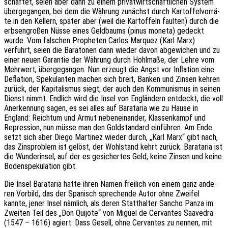
schaf­tet, seien aber dann zu einem privat­wirt­schaft­li­chen System
über­ge­gan­gen, bei dem die Währung zunächst durch Kartof­fel­vor­rä­
te in den Kellern, später aber (weil die Kartof­feln faul­ten) durch die
erbsen­gro­ßen Nüsse eines Geld­baums (pinus moneta) gedeckt
wurde. Vom falschen Prophe­ten Carlos Marquez (Karl Marx)
verführt, seien die Bara­to­nen dann wieder davon abge­wi­chen und zu
einer neuen Garan­tie der Währung durch Hohl­ma­ße, der Lehre vom
Mehr­wert, über­ge­gan­gen. Nun erzeugt die Angst vor Infla­ti­on eine
Defla­ti­on, Speku­lan­ten machen sich breit, Banken und Zinsen kehren
zurück, der Kapi­ta­lis­mus siegt, der auch den Kommu­nis­mus in seinen
Dienst nimmt. Endlich wird die Insel von Englän­dern entdeckt, die voll
Aner­ken­nung sagen, es sei alles auf Bara­ta­ria wie zu Hause in
England: Reich­tum und Armut neben­ein­an­der, Klas­sen­kampf und
Repres­si­on, nun müsse man den Gold­stan­dard einfüh­ren. Am Ende
setzt sich aber Diego Marti­nez wieder durch, „Karl Marx“ gibt nach,
das Zins­pro­blem ist gelöst, der Wohl­stand kehrt zurück. Bara­ta­ria ist
die Wunder­in­sel, auf der es gesi­cher­tes Geld, keine Zinsen und keine
Boden­spe­ku­la­ti­on gibt.
Die Insel Bara­ta­ria hatte ihren Namen frei­lich von einem ganz ande­
ren Vorbild, das der Spanisch spre­chen­de Autor ohne Zwei­fel
kannte, jener Insel nämlich, als deren Statt­hal­ter Sancho Panza im
Zwei­ten Teil des „Don Quijo­te“ von Miguel de Cervan­tes Saave­dra
(1547 – 1616) agiert. Dass Gesell, ohne Cervan­tes zu nennen, mit