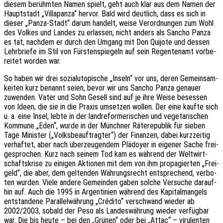
diesem berühm­ten Namen spielt, geht auch klar aus dem Namen der
Haupt­stadt „Villa­pan­za“ hervor. Bald wird deut­lich, dass es sich in
dieser „Panza-Stadt“ darum handelt, weise Verord­nun­gen zum Wohl
des Volkes und Landes zu erlas­sen, nicht anders als Sancho Panza
es tat, nach­dem er durch den Umgang mit Don Quijo­te und dessen
Lehr­brie­fe im Stil von Fürs­ten­spie­geln auf sein Regen­ten­amt vorbe­
rei­tet worden war.
So haben wir drei sozi­al­uto­pi­sche „Inseln“ vor uns, deren Gemein­sam­
kei­ten kurz benannt seien, bevor wir uns Sancho Panza genau­er
zuwen­den. Vater und Sohn Gesell sind auf je ihre Weise beses­sen
von Ideen, die sie in die Praxis umset­zen wollen. Der eine kaufte sich
u. a. eine Insel, lebte in der land­re­for­me­ri­schen und vege­ta­ri­schen
Kommu­ne „Eden“, wurde in der Münch­ner Räte­re­pu­blik für sieben
Tage Minis­ter („Volks­be­auf­trag­ter“) der Finan­zen, dabei kurz­zei­tig
verhaf­tet, aber nach über­zeu­gen­dem Plädoy­er in eige­ner Sache frei­
ge­spro­chen. Kurz nach seinem Tod kam es während der Welt­wirt­
schafts­kri­se zu eini­gen Aktio­nen mit dem von ihm propa­gier­ten „Frei­
geld“, die aber, dem gelten­den Währungs­recht entspre­chend, verbo­
ten wurden. Viele andere Gemein­den gaben solche Versu­che darauf­
hin auf. Auch die 1995 in Argen­ti­ni­en während des Kapi­tal­man­gels
entstan­de­ne Paral­lel­wäh­rung „Crédi­to“ verschwand wieder ab
2002/2003, sobald der Peso als Landes­wäh­rung wieder verfüg­bar
war. Die bis heute – bei den „Grünen“ oder bei „Attac“ – viru­len­ten