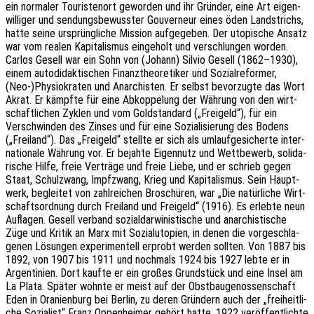
ein norma­ler Touris­ten­ort gewor­den und ihr Grün­der, eine Art eigen­
wil­li­ger und sendungs­be­wuss­ter Gouver­neur eines öden Land­strichs,
hatte seine ursprüng­li­che Missi­on aufge­ge­ben. Der utopi­sche Ansatz
war vom realen Kapi­ta­lis­mus einge­holt und verschlun­gen worden.
Carlos Gesell war ein Sohn von (Johann) Silvio Gesell (1862–1930),
einem auto­di­dak­ti­schen Finanz­theo­re­ti­ker und Sozi­al­re­for­mer,
(Neo-)Physiokraten und Anar­chis­ten. Er selbst bevor­zug­te das Wort
Akrat. Er kämpf­te für eine Abkop­pe­lung der Währung von den wirt­
schaft­li­chen Zyklen und vom Gold­stan­dard („Frei­geld“), für ein
Verschwin­den des Zinses und für eine Sozia­li­sie­rung des Bodens
(„Frei­land“). Das „Frei­geld“ stell­te er sich als umlauf­ge­si­cher­te inter­
na­tio­na­le Währung vor. Er bejah­te Eigen­nutz und Wett­be­werb, soli­da­
ri­sche Hilfe, freie Verträ­ge und freie Liebe, und er schrieb gegen
Staat, Schul­zwang, Impf­zwang, Krieg und Kapi­ta­lis­mus. Sein Haupt­
werk, beglei­tet von zahl­rei­chen Broschü­ren, war „Die natür­li­che Wirt­
schafts­ord­nung durch Frei­land und Frei­geld“ (1916). Es erleb­te neun
Aufla­gen. Gesell verband sozi­al­dar­wi­nis­ti­sche und anar­chis­ti­sche
Züge und Kritik an Marx mit Sozi­al­uto­pien, in denen die vorge­schla­
ge­nen Lösun­gen expe­ri­men­tell erprobt werden soll­ten. Von 1887 bis
1892, von 1907 bis 1911 und noch­mals 1924 bis 1927 lebte er in
Argen­ti­ni­en. Dort kaufte er ein großes Grund­stück und eine Insel am
La Plata. Später wohnte er meist auf der Obst­bau­ge­nos­sen­schaft
Eden in Orani­en­burg bei Berlin, zu deren Grün­dern auch der „frei­heit­li­
che Sozia­list“ Franz Oppen­hei­mer gehört hatte. 1922 veröf­fent­lich­te