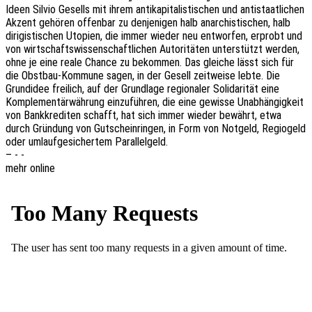
Ideen Silvio Gesells mit ihrem anti­ka­pi­ta­lis­ti­schen und anti­staat­li­chen
Akzent gehö­ren offen­bar zu denje­ni­gen halb anar­chis­ti­schen, halb
diri­gis­ti­schen Utopien, die immer wieder neu entwor­fen, erprobt und
von wirt­schafts­wis­sen­schaft­li­chen Auto­ri­tä­ten unter­stützt werden,
ohne je eine reale Chance zu bekom­men. Das glei­che lässt sich für
die Obst­bau-Kommu­ne sagen, in der Gesell zeit­wei­se lebte. Die
Grund­idee frei­lich, auf der Grund­la­ge regio­na­ler Soli­da­ri­tät eine
Komple­men­tär­wäh­rung einzu­füh­ren, die eine gewis­se Unab­hän­gig­keit
von Bank­kre­di­ten schafft, hat sich immer wieder bewährt, etwa
durch Grün­dung von Gutschein­rin­gen, in Form von Notgeld, Regio­geld
oder umlauf­ge­si­cher­tem Parallelgeld.
– - -
mehr online