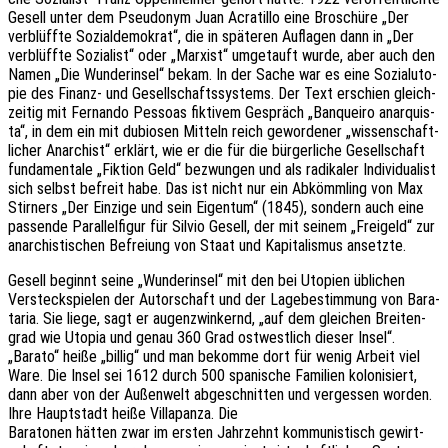
Gesell unter dem Pseud­onym Juan Acra­til­lo eine Broschü­re „Der
verblüff­te Sozi­al­de­mo­krat“, die in späte­ren Aufla­gen dann in „Der
verblüff­te Sozia­list“ oder „Marxist“ umge­tauft wurde, aber auch den
Namen „Die Wunder­in­sel“ bekam. In der Sache war es eine Sozi­al­uto­
pie des Finanz- und Gesell­schafts­sys­tems. Der Text erschien gleich­
zei­tig mit Fernan­do Pess­o­as fikti­vem Gespräch „Banquei­ro anar­quis­
ta“, in dem ein mit dubio­sen Mitteln reich gewor­de­ner „wissen­schaft­
li­cher Anar­chist“ erklärt, wie er die für die bürger­li­che Gesell­schaft
funda­men­ta­le „Fikti­on Geld“ bezwun­gen und als radi­ka­ler Indi­vi­dua­list
sich selbst befreit habe. Das ist nicht nur ein Abkömm­ling von Max
Stir­ners „Der Einzi­ge und sein Eigen­tum“ (1845), sondern auch eine
passen­de Paral­lel­fi­gur für Silvio Gesell, der mit seinem „Frei­geld“ zur
anar­chis­ti­schen Befrei­ung von Staat und Kapi­ta­lis­mus ansetzte.
Gesell beginnt seine „Wunder­in­sel“ mit den bei Utopien übli­chen
Versteck­spie­len der Autor­schaft und der Lage­be­stim­mung von Bara­
ta­ria. Sie liege, sagt er augen­zwin­kernd, „auf dem glei­chen Brei­ten­
grad wie Utopia und genau 360 Grad ostwest­lich dieser Insel“.
„Barato“ heiße „billig“ und man bekom­me dort für wenig Arbeit viel
Ware. Die Insel sei 1612 durch 500 spani­sche Fami­li­en kolo­ni­siert,
dann aber von der Außen­welt abge­schnit­ten und verges­sen worden.
Ihre Haupt­stadt heiße Villa­pan­za. Die
Bara­to­nen hätten zwar im ersten Jahr­zehnt kommu­nis­tisch gewirt­