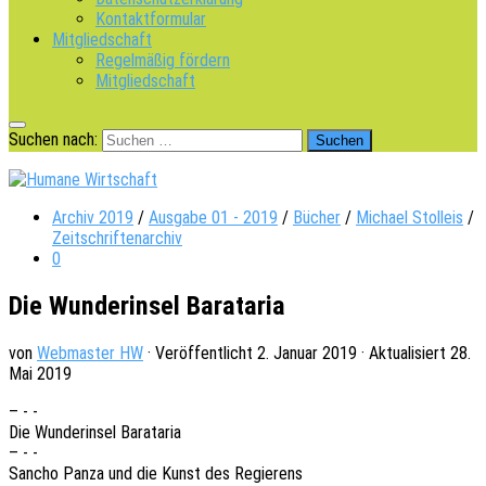
Kontaktformular
Mitgliedschaft
Regelmäßig fördern
Mitgliedschaft
Suchen nach:
Archiv 2019
/
Ausgabe 01 - 2019
/
Bücher
/
Michael Stolleis
/
Zeitschriftenarchiv
0
Die Wunderinsel Barataria
von
Webmaster HW
· Veröffentlicht
2. Januar 2019
· Aktualisiert
28.
Mai 2019
– - -
Die Wunder­in­sel Barataria
– - -
Sancho Panza und die Kunst des Regierens