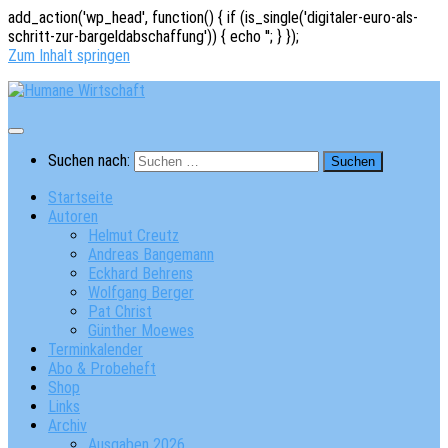
add_action('wp_head', function() { if (is_single('digitaler-euro-als-
schritt-zur-bargeldabschaffung')) { echo '
'; } });
Zum Inhalt springen
Suchen nach:
Startseite
Autoren
Helmut Creutz
Andreas Bangemann
Eckhard Behrens
Wolfgang Berger
Pat Christ
Günther Moewes
Terminkalender
Abo & Probeheft
Shop
Links
Archiv
Ausgaben 2026