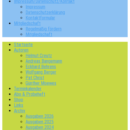
Impressum/Datenschutz/Kontakt
Impressum
Datenschutzerklärung
Kontaktformular
Mitgliedschaft
Regelmäßig fördern
Mitgliedschaft
Startseite
Autoren
Helmut Creutz
Andreas Bangemann
Eckhard Behrens
Wolfgang Berger
Pat Christ
Günther Moewes
Terminkalender
Abo & Probeheft
Shop
Links
Archiv
Ausgaben 2026
Ausgaben 2025
Ausgaben 2024