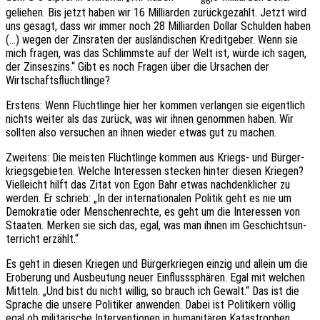
86
gelie­hen. Bis jetzt haben wir 16 Milli­ar­den zurück­ge­zahlt. Jetzt wird
uns gesagt, dass wir immer noch 28 Milli­ar­den Dollar Schul­den haben
(…) wegen der Zins­ra­ten der auslän­di­schen Kredit­ge­ber. Wenn sie
mich fragen, was das Schlimms­te auf der Welt ist, würde ich sagen,
der Zinses­zins.“ Gibt es noch Fragen über die Ursa­chen der
Wirtschaftsflüchtlinge?
Erstens: Wenn Flücht­lin­ge hier her kommen verlan­gen sie eigent­lich
nichts weiter als das zurück, was wir ihnen genom­men haben. Wir
soll­ten also versu­chen an ihnen wieder etwas gut zu machen.
Zwei­tens: Die meis­ten Flücht­lin­ge kommen aus Kriegs- und Bürger­
kriegs­ge­bie­ten. Welche Inter­es­sen stecken hinter diesen Krie­gen?
Viel­leicht hilft das Zitat von Egon Bahr etwas nach­denk­li­cher zu
werden. Er schrieb: „In der inter­na­tio­na­len Poli­tik geht es nie um
Demo­kra­tie oder Menschen­rech­te, es geht um die Inter­es­sen von
Staa­ten. Merken sie sich das, egal, was man ihnen im Geschichts­un­
ter­richt erzählt.“
Es geht in diesen Krie­gen und Bürger­krie­gen einzig und allein um die
Erobe­rung und Ausbeu­tung neuer Einfluss­sphä­ren. Egal mit welchen
Mitteln. „Und bist du nicht willig, so brauch ich Gewalt.“ Das ist die
Spra­che die unsere Poli­ti­ker anwen­den. Dabei ist Poli­ti­kern völlig
egal ob mili­tä­ri­sche Inter­ven­tio­nen in huma­ni­tä­ren Kata­stro­phen