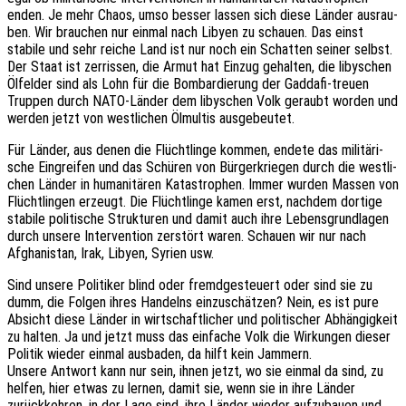
enden. Je mehr Chaos, umso besser lassen sich diese Länder ausrau­
ben. Wir brau­chen nur einmal nach Libyen zu schau­en. Das einst
stabi­le und sehr reiche Land ist nur noch ein Schat­ten seiner selbst.
Der Staat ist zerris­sen, die Armut hat Einzug gehal­ten, die liby­schen
Ölfel­der sind als Lohn für die Bombar­die­rung der Gadda­fi-treuen
Trup­pen durch NATO-Länder dem liby­schen Volk geraubt worden und
werden jetzt von west­li­chen Ölmul­tis ausgebeutet.
Für Länder, aus denen die Flücht­lin­ge kommen, endete das mili­tä­ri­
sche Eingrei­fen und das Schü­ren von Bürger­krie­gen durch die west­li­
chen Länder in huma­ni­tä­ren Kata­stro­phen. Immer wurden Massen von
Flücht­lin­gen erzeugt. Die Flücht­lin­ge kamen erst, nach­dem dorti­ge
stabi­le poli­ti­sche Struk­tu­ren und damit auch ihre Lebens­grund­la­gen
durch unsere Inter­ven­ti­on zerstört waren. Schau­en wir nur nach
Afgha­ni­stan, Irak, Libyen, Syrien usw.
Sind unsere Poli­ti­ker blind oder fremd­ge­steu­ert oder sind sie zu
dumm, die Folgen ihres Handelns einzu­schät­zen? Nein, es ist pure
Absicht diese Länder in wirt­schaft­li­cher und poli­ti­scher Abhän­gig­keit
zu halten. Ja und jetzt muss das einfa­che Volk die Wirkun­gen dieser
Poli­tik wieder einmal ausba­den, da hilft kein Jammern.
Unsere Antwort kann nur sein, ihnen jetzt, wo sie einmal da sind, zu
helfen, hier etwas zu lernen, damit sie, wenn sie in ihre Länder
zurück­keh­ren, in der Lage sind, ihre Länder wieder aufzu­bau­en und