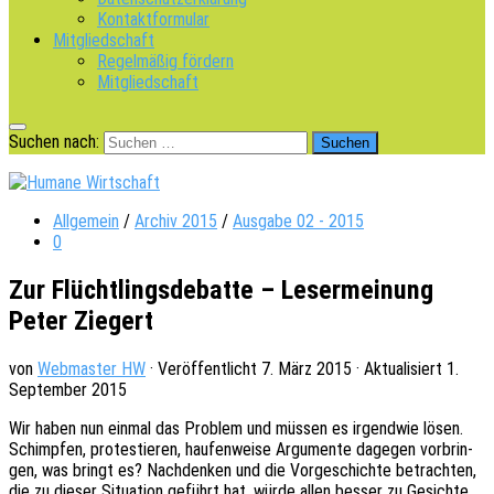
Kontaktformular
Mitgliedschaft
Regelmäßig fördern
Mitgliedschaft
Suchen nach:
Allgemein
/
Archiv 2015
/
Ausgabe 02 - 2015
0
Zur Flüchtlingsdebatte – Lesermeinung
Peter Ziegert
von
Webmaster HW
· Veröffentlicht
7. März 2015
· Aktualisiert
1.
September 2015
Wir haben nun einmal das Problem und müssen es irgend­wie lösen.
Schimp­fen, protes­tie­ren, haufen­wei­se Argu­men­te dage­gen vorbrin­
gen, was bringt es? Nach­den­ken und die Vorge­schich­te betrach­ten,
die zu dieser Situa­ti­on geführt hat, würde allen besser zu Gesich­te