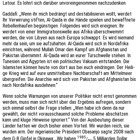
Latour. Es lohnt sich darüber unvor­ein­ge­nom­men nachzudenken.
Gadda­fi: „Wenn ihr mich bedrängt und desta­bi­li­sie­ren wollt, werdet
Ihr Verwir­rung stif­ten, Al-Qaida in die Hände spie­len und bewaff­ne­te
Rebel­len­hau­fen begüns­ti­gen. Folgen­des wird sich ereig­nen: Ihr
werdet von einer Immi­gra­ti­ons­wel­le aus Afrika über­schwemmt
werden, die von Libyen aus nach Europa schwappt. Es wird niemand
mehr da sein, um sie aufzu­hal­ten. Al-Qaida wird sich in Nord­afri­ka
einrich­ten, während Mullah Omar den Kampf um Afgha­ni­stan und
Paki­stan über­nimmt. Al-Qaida wird an eurer Türschwel­le stehen. In
Tune­si­en und Ägyp­ten ist ein poli­ti­sches Vakuum entstan­den. Die
Isla­mis­ten können heute von dort aus bei euch eindrin­gen. Der Heili­
ge Krieg wird auf eure unmit­tel­ba­re Nach­bar­schaft am Mittel­meer
über­grei­fen. Die Anar­chie wird sich von Paki­stan und Afgha­ni­stan bis
nach Nord­afri­ka ausdehnen.“
Wenn solche Warnun­gen von unse­rer Poli­ti­ker nicht ernst genom­men
werden, muss man sich nicht über das Ergeb­nis aufre­gen, sondern
sich einmal selbst die Frage stel­len: „Wen habe ich denn da nur
gewählt, der nicht voraus­schau­end solche Proble­me abschät­zen
kann und kluge Hinwei­se igno­riert.“ Von der Ausbeu­tung dieser
Länder hatten wir doch bisher einen Vorteil. Wir wurden reich, sie
wurden arm. Der nige­ria­ni­sche Präsi­dent Obasan­jo sagte 2008 nach
1985
dem G‑8 Gipfel in Okina­wa: „Wir haben
⁄
,5 Milli­ar­den Dollar