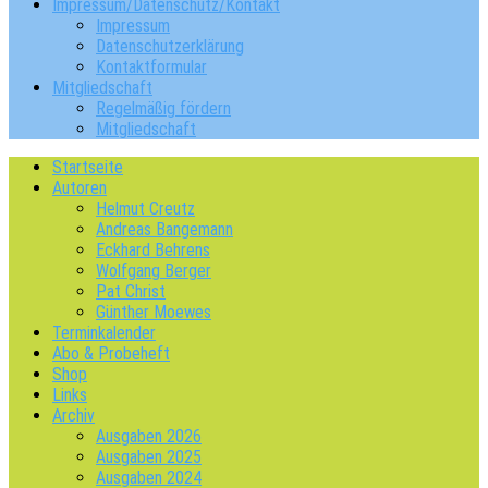
Impressum/Datenschutz/Kontakt
Impressum
Datenschutzerklärung
Kontaktformular
Mitgliedschaft
Regelmäßig fördern
Mitgliedschaft
Startseite
Autoren
Helmut Creutz
Andreas Bangemann
Eckhard Behrens
Wolfgang Berger
Pat Christ
Günther Moewes
Terminkalender
Abo & Probeheft
Shop
Links
Archiv
Ausgaben 2026
Ausgaben 2025
Ausgaben 2024