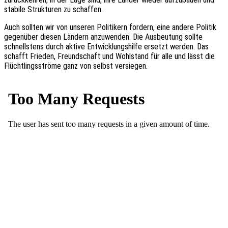
stabi­le Struk­tu­ren zu schaffen.
Auch soll­ten wir von unse­ren Poli­ti­kern fordern, eine andere Poli­tik
gegen­über diesen Ländern anzu­wen­den. Die Ausbeu­tung sollte
schnells­tens durch aktive Entwick­lungs­hil­fe ersetzt werden. Das
schafft Frie­den, Freund­schaft und Wohl­stand für alle und lässt die
Flücht­lings­strö­me ganz von selbst versiegen.