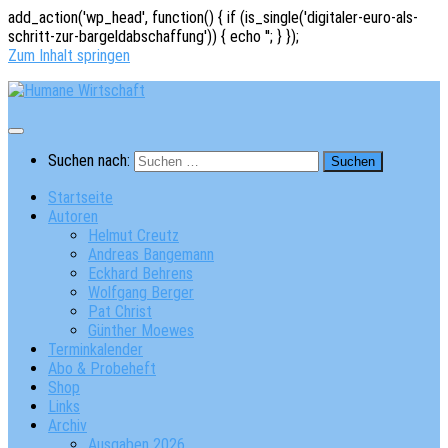
add_action('wp_head', function() { if (is_single('digitaler-euro-als-
schritt-zur-bargeldabschaffung')) { echo '
'; } });
Zum Inhalt springen
Suchen nach:
Startseite
Autoren
Helmut Creutz
Andreas Bangemann
Eckhard Behrens
Wolfgang Berger
Pat Christ
Günther Moewes
Terminkalender
Abo & Probeheft
Shop
Links
Archiv
Ausgaben 2026