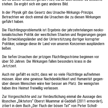
stehen. Da ergibt sich ein ganz ande­res Bild.
In der Physik gilt das Gesetz des Ursa­che-Wirkungs-Prin­zips.
Betrach­ten wir doch einmal die Ursa­chen die zu diesen Wirkun­gen
geführt haben.
Die Flücht­lings­pro­ble­ma­tik ist Ergeb­nis der jahr­zehn­te­lan­gen neoko­
lo­nia­lis­ti­schen Poli­tik der west­li­chen Staa­ten und Regie­run­gen gegen
die Entwick­lungs­län­der und der Unter­stüt­zung dorti­ger korrup­ter
Poli­ti­ker, solan­ge diese ihr Land von unse­ren Konzer­nen ausplün­dern
ließen.
Die tiefen Ursa­chen der jetzi­gen Flücht­lings­strö­me begin­nen vor
über 50 Jahren. Die Wirkun­gen fallen beson­ders krass in die
Jetztzeit.
Auch mir gefällt es nicht, dass wir so viele Flücht­lin­ge aufneh­men
müssen. Aber eine gewis­se Nach­denk­lich­keit und Huma­ni­tät gegen­
über diesen Menschen wäre hier besser am Platz. Die wenigs­ten
haben ihre Heimat frei­wil­lig verlassen.
Zur Vorge­schich­te und zur Verdeut­li­chung einmal die Aussa­ge des
liby­schen „Dikta­tors“ Oberst Muammar al-Gadda­fi (2011 ermor­det),
zitiert in dem Buch „Der Fluch der bösen Tat“ von Peter Scholl-