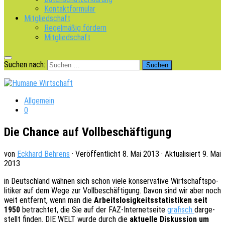
Kontaktformular
Mitgliedschaft
Regelmäßig fördern
Mitgliedschaft
Suchen nach:
Allgemein
0
Die Chance auf Vollbeschäftigung
von
Eckhard Behrens
· Veröffentlicht
8. Mai 2013
· Aktualisiert
9. Mai
2013
in Deutsch­land wähnen sich schon viele konser­va­ti­ve Wirt­schafts­po­
li­ti­ker auf dem Wege zur Voll­be­schäf­ti­gung. Davon sind wir aber noch
weit entfernt, wenn man die
Arbeits­lo­sig­keits­sta­tis­ti­ken seit
1950
betrach­tet, die Sie auf der FAZ-Inter­net­sei­te
grafisch
darge­
stellt finden. DIE WELT wurde durch die
aktu­el­le Diskus­si­on um