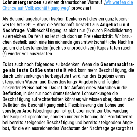
Lohn­un­ter­gren­zen
zu einem drama­ti­schen Warn­ruf „
Wir werfen die
Chance auf Voll­be­schäf­ti­gung weg
“ provo­ziert:
Als Beispiel ange­bots­po­li­ti­schen Denkens ist dies ein ganz lesens­
wer­ter Arti­kel!! – Aber die Wirt­schaft besteht aus
Ange­bot u n d
Nach­fra­ge
. Voll­be­schäf­ti­gung ist nicht nur (!) durch Flexi­bi­li­sie­rung
zu errei­chen. Da fehlt es letzt­lich doch an Preis­elas­ti­zi­tät. Wir brau­
chen deshalb auch eine hinrei­chen­de gesamt­wirt­schaft­li­che Nach­fra­
ge, um die bestehen­den (noch so unpro­duk­ti­ven) Kapa­zi­tä­ten rasch
(!) wieder voll auszulasten.
Es ist auch noch folgen­des zu beden­ken: Wenn die
Gesamt­nach­fra­
ge als feste Größe unter­stellt
wird, kann mehr Beschäf­ti­gung, die
durch Lohn­sen­kun­gen herbei­ge­führt wird, nur das Ergeb­nis eines
stei­gen­den Waren- und Dienst­leis­tungs-Ange­bots und folg­lich
sinken­der Preise haben. Das ist der Anfang eines Marsches in die
Defla­ti­on
, in der nur noch drama­ti­sche­re Lohn­sen­kun­gen die
Beschäf­ti­gung aufrecht­erhal­ten könn­ten; wir wissen aber, dass in der
Defla­ti­on die Beschäf­ti­gung sinkt. Flexi­bi­li­sie­rung der Löhne und
sons­ti­gen Arbeits­be­din­gun­gen ist gut, aber nicht zur Über­win­dung
der Konjunk­tur­pro­ble­me, sondern nur zur Erhö­hung der Produk­ti­vi­tät
bei bereits stei­gen­der Beschäf­ti­gung und bereits stei­gen­dem Ange­
bot, für die ein ausrei­chen­des Wachs­tum der Nach­fra­ge gesorgt hat.