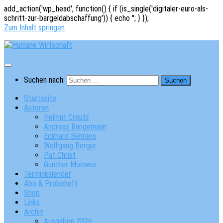
add_action('wp_head', function() { if (is_single('digitaler-euro-als-
schritt-zur-bargeldabschaffung')) { echo '
'; } });
Zum Inhalt springen
Suchen nach:
Startseite
Autoren
Helmut Creutz
Andreas Bangemann
Eckhard Behrens
Wolfgang Berger
Pat Christ
Günther Moewes
Terminkalender
Abo & Probeheft
Shop
Links
Archiv
Ausgaben 2026