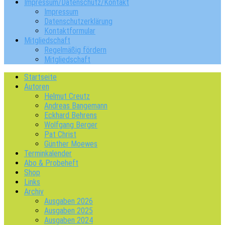
Impressum/Datenschutz/Kontakt
Impressum
Datenschutzerklärung
Kontaktformular
Mitgliedschaft
Regelmäßig fördern
Mitgliedschaft
Startseite
Autoren
Helmut Creutz
Andreas Bangemann
Eckhard Behrens
Wolfgang Berger
Pat Christ
Günther Moewes
Terminkalender
Abo & Probeheft
Shop
Links
Archiv
Ausgaben 2026
Ausgaben 2025
Ausgaben 2024