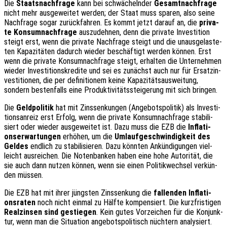
Die
Staats­nach­fra­ge
kann bei schwä­cheln­der
Gesamt­nach­fra­ge
nicht mehr ausge­wei­tet werden; der Staat muss sparen, also seine
Nach­fra­ge sogar zurück­fah­ren. Es kommt jetzt darauf an, die
priva­
te Konsum­nach­fra­ge
auszu­deh­nen, denn die priva­te Inves­ti­ti­on
steigt erst, wenn die priva­te Nach­fra­ge steigt und die unaus­ge­las­te­
ten Kapa­zi­tä­ten dadurch wieder beschäf­tigt werden können. Erst
wenn die priva­te Konsum­nach­fra­ge steigt, erhal­ten die Unter­neh­men
wieder Inves­ti­ti­ons­kre­di­te und sei es zunächst auch nur für Ersatz­in­
ves­ti­tio­nen, die per defi­ni­tio­nem keine Kapa­zi­täts­aus­wei­tung,
sondern besten­falls eine Produk­ti­vi­täts­stei­ge­rung mit sich bringen.
Die
Geld­po­li­tik
hat mit Zins­sen­kun­gen (Ange­bots­po­li­tik) als Inves­ti­
ti­ons­an­reiz erst Erfolg, wenn die priva­te Konsum­nach­fra­ge stabi­li­
siert oder wieder ausge­wei­tet ist. Dazu muss die EZB die
Infla­ti­
ons­er­war­tun­gen
erhö­hen, um die
Umlauf­ge­schwin­dig­keit des
Geldes
endlich zu stabi­li­sie­ren. Dazu könn­ten Ankün­di­gun­gen viel­
leicht ausrei­chen. Die Noten­ban­ken haben eine hohe Auto­ri­tät, die
sie auch dann nutzen können, wenn sie einen Poli­tik­wech­sel verkün­
den müssen.
Die EZB hat mit ihrer jüngs­ten Zins­sen­kung die
fallen­den Infla­ti­
ons­ra­ten
noch nicht einmal zu Hälfte kompen­siert. Die kurz­fris­ti­gen
Real­zin­sen sind gestie­gen
. Kein gutes Vorzei­chen für die Konjunk­
tur, wenn man die Situa­ti­on ange­bots­po­li­tisch nüch­tern analy­siert.