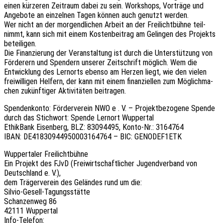
einen kürze­ren Zeit­raum dabei zu sein. Work­shops, Vorträ­ge und
Ange­bo­te an einzel­nen Tagen können auch genutzt werden.
Wer nicht an der morgend­li­chen Arbeit an der Frei­licht­büh­ne teil­
nimmt, kann sich mit einem Kosten­bei­trag am Gelin­gen des Projekts
beteiligen.
Die Finan­zie­rung der Veran­stal­tung ist durch die Unter­stüt­zung von
Förde­rern und Spen­dern unse­rer Zeit­schrift möglich. Wem die
Entwick­lung des Lern­orts ebenso am Herzen liegt, wie den vielen
frei­wil­li­gen Helfern, der kann mit einem finan­zi­el­len zum Möglich­ma­
chen zukünf­ti­ger Akti­vi­tä­ten beitragen.
Spen­den­kon­to: Förder­ver­ein NWO e . V. – Projekt­be­zo­ge­ne Spende
durch das Stich­wort: Spende Lern­ort Wuppertal
Ethik­Bank Eisen­berg, BLZ: 83094495, Konto-Nr.: 3164764
IBAN: DE41830944950003164764 – BIC: GENODEF1ETK
Wupper­ta­ler Freilichtbühne
Ein Projekt des FJvD (Frei­wirt­schaft­li­cher Jugend­ver­band von
Deutsch­land e. V.),
dem Träger­ver­ein des Gelän­des rund um die:
Silvio-Gesell-Tagungsstätte
Schan­zen­weg 86
42111 Wuppertal
Info-Telefon: