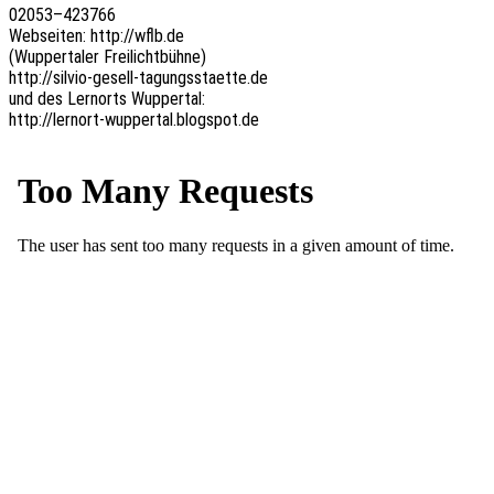
02053–423766
Websei­ten: http://wflb.de
(Wupper­ta­ler Freilichtbühne)
http://silvio-gesell-tagungsstaette.de
und des Lern­orts Wuppertal:
http://lernort-wuppertal.blogspot.de