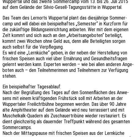
Wupper­tal und das zweite Sommer­camp vom 13. bis 26. Juli 2015
auf dem Gelän­de der Silvio-Gesell-Tagungs­stät­te in Wuppertal.
Das Team des Lern­orts Wupper­tal plant das dies­jäh­ri­ge Sommer­
camp und will dabei ein beispiel­haf­tes „Semes­ter“ in Kurz­form für
die zukünf­ti­ge Bildungs­ein­rich­tung anbie­ten. Wer mit dem eige­nen
Zelt kommt und sich auch an den „Arbeits­an­ge­bo­ten“ betei­ligt,
kommt zwei Wochen ohne Geld aus, denn alle Betei­lig­ten sorgen
auch selbst für die Verpflegung.
Es wird eine „Lern­kü­che“ geben, in der neben der Herstel­lung von
frischen Spei­sen auch viel über Ernäh­rung und Gesund­heits­fra­gen
gelernt werden kann. Exper­ten werden – wie bei allen ande­ren Ange­
bo­ten auch – den Teil­neh­me­rin­nen und Teil­neh­mern zur Verfü­gung
stehen.
Ein beispiel­haf­ter Tagesablauf:
Nach der Begrü­ßung des Tages auf den Sonnen­flä­chen des Anwe­
sens mit einem kräf­ti­gen­den Früh­stück soll mit Arbei­ten an der
Wupper­ta­ler Frei­licht­büh­ne begon­nen werden. Das über 90 Jahre
alte Amphi­thea­ter auf dem Gelän­de wird neu terras­siert und mit
Muschel­kalk-Quadern als Zuschau­er­tri­bü­ne wieder restau­riert. Es
dient gleich­zei­tig als dauern­der Treff­punkt während des gesam­ten
Sommercamps.
Nach der Mittags­pau­se mit frischen Spei­sen aus der Lern­kü­che