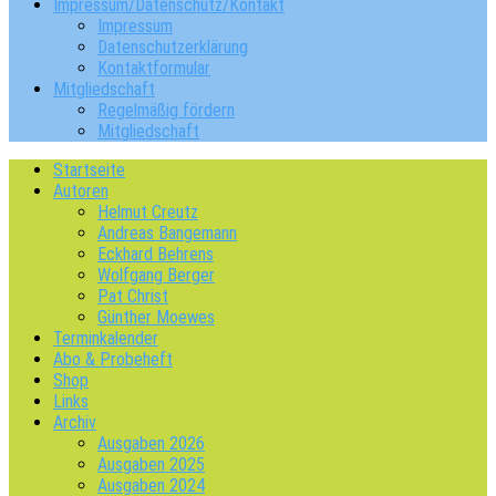
Impressum/Datenschutz/Kontakt
Impressum
Datenschutzerklärung
Kontaktformular
Mitgliedschaft
Regelmäßig fördern
Mitgliedschaft
Startseite
Autoren
Helmut Creutz
Andreas Bangemann
Eckhard Behrens
Wolfgang Berger
Pat Christ
Günther Moewes
Terminkalender
Abo & Probeheft
Shop
Links
Archiv
Ausgaben 2026
Ausgaben 2025
Ausgaben 2024