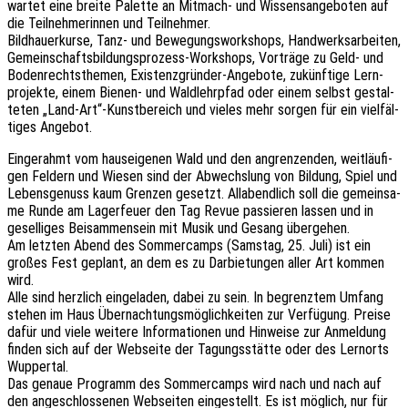
wartet eine breite Palet­te an Mitmach- und Wissens­an­ge­bo­ten auf
die Teil­neh­me­rin­nen und Teilnehmer.
Bild­hau­er­kur­se, Tanz- und Bewe­gungs­work­shops, Hand­werks­ar­bei­ten,
Gemein­schafts­bil­dungs­pro­zess-Work­shops, Vorträ­ge zu Geld- und
Boden­rechts­the­men, Exis­tenz­grün­der-Ange­bo­te, zukünf­ti­ge Lern­
pro­jek­te, einem Bienen- und Wald­lehr­pfad oder einem selbst gestal­
te­ten „Land-Art“-Kunstbereich und vieles mehr sorgen für ein viel­fäl­
ti­ges Angebot.
Einge­rahmt vom haus­ei­ge­nen Wald und den angren­zen­den, weit­läu­fi­
gen Feldern und Wiesen sind der Abwechs­lung von Bildung, Spiel und
Lebens­ge­nuss kaum Gren­zen gesetzt. Allabend­lich soll die gemein­sa­
me Runde am Lager­feu­er den Tag Revue passie­ren lassen und in
gesel­li­ges Beisam­men­sein mit Musik und Gesang übergehen.
Am letz­ten Abend des Sommer­camps (Sams­tag, 25. Juli) ist ein
großes Fest geplant, an dem es zu Darbie­tun­gen aller Art kommen
wird.
Alle sind herz­lich einge­la­den, dabei zu sein. In begrenz­tem Umfang
stehen im Haus Über­nach­tungs­mög­lich­kei­ten zur Verfü­gung. Preise
dafür und viele weite­re Infor­ma­tio­nen und Hinwei­se zur Anmel­dung
finden sich auf der Websei­te der Tagungs­stät­te oder des Lern­orts
Wuppertal.
Das genaue Programm des Sommer­camps wird nach und nach auf
den ange­schlos­se­nen Websei­ten einge­stellt. Es ist möglich, nur für