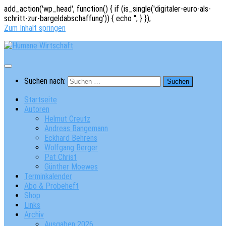
add_action('wp_head', function() { if (is_single('digitaler-euro-als-
schritt-zur-bargeldabschaffung')) { echo '
'; } });
Zum Inhalt springen
Suchen nach:
Startseite
Autoren
Helmut Creutz
Andreas Bangemann
Eckhard Behrens
Wolfgang Berger
Pat Christ
Günther Moewes
Terminkalender
Abo & Probeheft
Shop
Links
Archiv
Ausgaben 2026