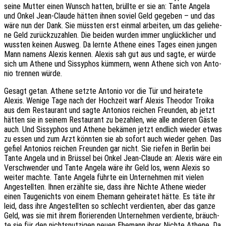
seine Mutter einen Wunsch hatten, brüll­te er sie an: Tante Angela
und Onkel Jean-Claude hätten ihnen soviel Geld gege­ben – und das
wäre nun der Dank. Sie müss­ten erst einmal arbei­ten, um das gelie­he­
ne Geld zurück­zu­zah­len. Die beiden wurden immer unglück­li­cher und
wuss­ten keinen Ausweg. Da lernte Athene eines Tages einen jungen
Mann namens Alexis kennen. Alexis sah gut aus und sagte, er würde
sich um Athene und Sissy­phos kümmern, wenn Athene sich von Anto­
nio tren­nen würde.
Gesagt getan. Athene setzte Anto­nio vor die Tür und heira­te­te
Alexis. Wenige Tage nach der Hoch­zeit warf Alexis Theo­dor Troika
aus dem Restau­rant und sagte Anto­ni­os reichen Freun­den, ab jetzt
hätten sie in seinem Restau­rant zu bezah­len, wie alle ande­ren Gäste
auch. Und Sissy­phos und Athene bekä­men jetzt endlich wieder etwas
zu essen und zum Arzt könn­ten sie ab sofort auch wieder gehen. Das
gefiel Anto­ni­os reichen Freun­den gar nicht. Sie riefen in Berlin bei
Tante Angela und in Brüs­sel bei Onkel Jean-Claude an: Alexis wäre ein
Verschwen­der und Tante Angela wäre ihr Geld los, wenn Alexis so
weiter machte. Tante Angela führte ein Unter­neh­men mit vielen
Ange­stell­ten. Ihnen erzähl­te sie, dass ihre Nichte Athene wieder
einen Tauge­nichts von einem Ehemann gehei­ra­tet hätte. Es täte ihr
leid, dass ihre Ange­stell­ten so schlecht verdien­ten, aber das ganze
Geld, was sie mit ihrem florie­ren­den Unter­neh­men verdien­te, bräuch­
te sie für den nichts­nut­zi­gen neuen Ehemann ihrer Nichte Athene. Da