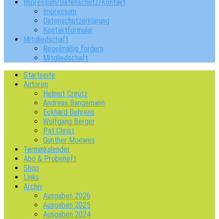
Impressum/Datenschutz/Kontakt
Impressum
Datenschutzerklärung
Kontaktformular
Mitgliedschaft
Regelmäßig fördern
Mitgliedschaft
Startseite
Autoren
Helmut Creutz
Andreas Bangemann
Eckhard Behrens
Wolfgang Berger
Pat Christ
Günther Moewes
Terminkalender
Abo & Probeheft
Shop
Links
Archiv
Ausgaben 2026
Ausgaben 2025
Ausgaben 2024