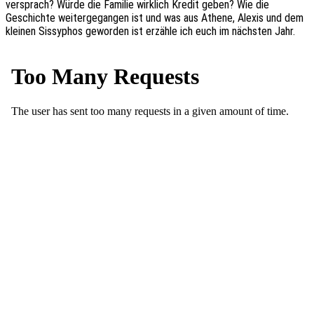
versprach? Würde die Fami­lie wirk­lich Kredit geben? Wie die
Geschich­te weiter­ge­gan­gen ist und was aus Athene, Alexis und dem
klei­nen Sissy­phos gewor­den ist erzäh­le ich euch im nächs­ten Jahr.