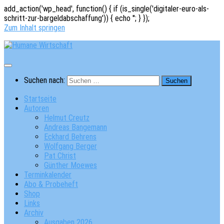
add_action('wp_head', function() { if (is_single('digitaler-euro-als-
schritt-zur-bargeldabschaffung')) { echo '
'; } });
Zum Inhalt springen
Suchen nach:
Startseite
Autoren
Helmut Creutz
Andreas Bangemann
Eckhard Behrens
Wolfgang Berger
Pat Christ
Günther Moewes
Terminkalender
Abo & Probeheft
Shop
Links
Archiv
Ausgaben 2026