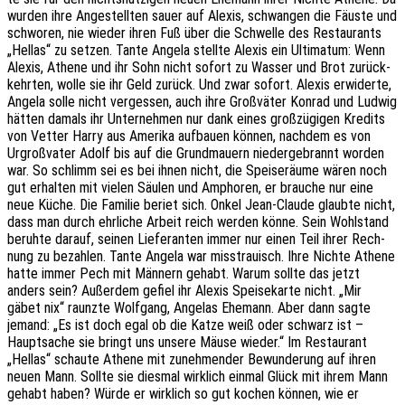
wurden ihre Ange­stell­ten sauer auf Alexis, schwan­gen die Fäuste und
schwo­ren, nie wieder ihren Fuß über die Schwel­le des Restau­rants
„Hellas“ zu setzen. Tante Angela stell­te Alexis ein Ulti­ma­tum: Wenn
Alexis, Athene und ihr Sohn nicht sofort zu Wasser und Brot zurück­
kehr­ten, wolle sie ihr Geld zurück. Und zwar sofort. Alexis erwi­der­te,
Angela solle nicht verges­sen, auch ihre Groß­vä­ter Konrad und Ludwig
hätten damals ihr Unter­neh­men nur dank eines groß­zü­gi­gen Kredits
von Vetter Harry aus Ameri­ka aufbau­en können, nach­dem es von
Urgroß­va­ter Adolf bis auf die Grund­mau­ern nieder­ge­brannt worden
war. So schlimm sei es bei ihnen nicht, die Spei­se­räu­me wären noch
gut erhal­ten mit vielen Säulen und Ampho­ren, er brau­che nur eine
neue Küche. Die Fami­lie beriet sich. Onkel Jean-Claude glaub­te nicht,
dass man durch ehrli­che Arbeit reich werden könne. Sein Wohl­stand
beruh­te darauf, seinen Liefe­ran­ten immer nur einen Teil ihrer Rech­
nung zu bezah­len. Tante Angela war miss­trau­isch. Ihre Nichte Athene
hatte immer Pech mit Männern gehabt. Warum sollte das jetzt
anders sein? Außer­dem gefiel ihr Alexis Spei­se­kar­te nicht. „Mir
gäbet nix“ raunz­te Wolf­gang, Ange­las Ehemann. Aber dann sagte
jemand: „Es ist doch egal ob die Katze weiß oder schwarz ist –
Haupt­sa­che sie bringt uns unsere Mäuse wieder.“ Im Restau­rant
„Hellas“ schau­te Athene mit zuneh­men­der Bewun­de­rung auf ihren
neuen Mann. Sollte sie dies­mal wirk­lich einmal Glück mit ihrem Mann
gehabt haben? Würde er wirk­lich so gut kochen können, wie er