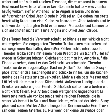
umher und traf sich mit reichen Freun­den, die er umsonst in seinem
Restau­rant bewir­te­te. Wenn er kein Geld mehr hatte – was ziem­lich
häufig vorkam, rief er Athe­nes Tante Angela in Berlin und ihren
einfluss­rei­chen Onkel Jean-Claude in Brüs­sel an. Die gaben ihm stets
bereit­wil­lig Kredit, um eine Küche zu finan­zie­ren. Aber Anto­nio kaufte
sich von dem geborg­ten Geld einen neuen Merce­des und kümmer­te
sich ansons­ten nicht um Tante Angela und Onkel Jean-Claude.
Eines Tages fand die Verwandt­schaft, so könne es nun wirk­lich nicht
weiter­ge­hen. Sie enga­gier­ten Theo­dor Troika, einen mürri­schen und
schweig­sa­men Buch­hal­ter, den außer Zahlen nichts inter­es­sier­te.
Theo­dor Troika sollte mit einem neuen Kredit die Wirt­schaft „Hellas“
wieder in Schwung brin­gen. Gleich­zei­tig bat man ihn, Anto­nio auf die
Finger zu sehen, damit er das Geld nicht verschwen­de. Theo­dor
Troika wurde ein regel­mä­ßi­ger Gast im „Hellas“. Dem klei­nen Sissy­
phos strich er das Taschen­geld und schick­te ihn los, um die Küchen­
ge­rä­te des Restau­rants zu verkau­fen. Mehr als ein paar Messer und
Löffel bräuch­te man in der Küche nicht. Außer­dem kündig­te er die
Kran­ken­ver­si­che­rung der Fami­lie. Schließ­lich soll­ten sie arbei­ten und
nicht krank feiern. Nur Anto­nio blieb weit­ge­hend unge­scho­ren: Er
bewir­te­te nach wie vor kosten­los seine reichen Freun­de, die in
seiner Wirt­schaft in Saus und Braus lebten, während der kleine Sissy­
phos und seine Mutter Athene hunger­ten. Der mürri­sche Herr Troika
sah dem Trei­ben taten­los zu. Nur wenn der kleine Sissy­phos oder