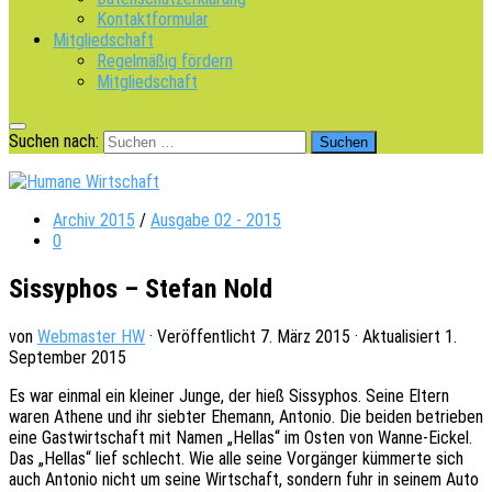
Kontaktformular
Mitgliedschaft
Regelmäßig fördern
Mitgliedschaft
Suchen nach:
Archiv 2015
/
Ausgabe 02 - 2015
0
Sissyphos – Stefan Nold
von
Webmaster HW
· Veröffentlicht
7. März 2015
· Aktualisiert
1.
September 2015
Es war einmal ein klei­ner Junge, der hieß Sissy­phos. Seine Eltern
waren Athene und ihr sieb­ter Ehemann, Anto­nio. Die beiden betrie­ben
eine Gast­wirt­schaft mit Namen „Hellas“ im Osten von Wanne-Eickel.
Das „Hellas“ lief schlecht. Wie alle seine Vorgän­ger kümmer­te sich
auch Anto­nio nicht um seine Wirt­schaft, sondern fuhr in seinem Auto