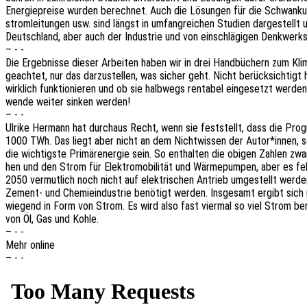
Ener­gie­prei­se wurden berech­net. Auch die Lösun­gen für die Schwan­kun­g
strom­lei­tun­gen usw. sind längst in umfang­rei­chen Studi­en darge­stellt 
Deutsch­land, aber auch der Indus­trie und von einschlä­gi­gen Denk­werk­
– - -
Die Ergeb­nis­se dieser Arbei­ten haben wir in drei Hand­bü­chern zum Kli
geach­tet, nur das darzu­stel­len, was sicher geht. Nicht berück­sich­tigt
wirk­lich funk­tio­nie­ren und ob sie halb­wegs renta­bel einge­setzt w
wen­de weiter sinken werden!
– - -
Ulrike Hermann hat durch­aus Recht, wenn sie fest­stellt, dass die Progno
1000 TWh. Das liegt aber nicht an dem Nicht­wis­sen der Autor*innen, so
die wich­tigs­te Primär­ener­gie sein. So enthal­ten die obigen Zahlen z
hen und den Strom für Elek­tro­mo­bi­li­tät und Wärme­pum­pen, aber es feh
2050 vermut­lich noch nicht auf elek­tri­schen Antrieb umge­stellt werde
Zement- und Chemie­in­dus­trie benö­tigt werden. Insge­samt ergibt sich
wie­gend in Form von Strom. Es wird also fast vier­mal so viel Strom benö
von Öl, Gas und Kohle.
– - -
Mehr online
– - -