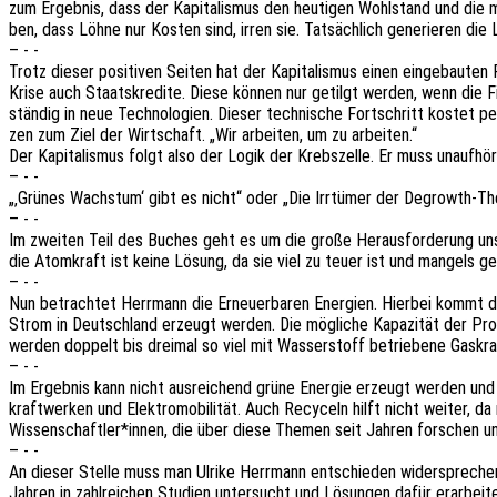
zum Ergeb­nis, dass der Kapi­ta­lis­mus den heuti­gen Wohl­stand und di
ben, dass Löhne nur Kosten sind, irren sie. Tatsäch­lich gene­rie­ren die 
– - -
Trotz dieser posi­ti­ven Seiten hat der Kapi­ta­lis­mus einen einge­bau­ten
Krise auch Staats­kre­di­te. Diese können nur getilgt werden, wenn die 
stän­dig in neue Tech­no­lo­gien. Dieser tech­ni­sche Fort­schritt koste
zen zum Ziel der Wirt­schaft. „Wir arbei­ten, um zu arbeiten.“
Der Kapi­ta­lis­mus folgt also der Logik der Krebs­zel­le. Er muss unauf­
– - -
„‚Grünes Wachs­tum‘ gibt es nicht“ oder „Die Irrtü­mer der Degrowth-Th
– - -
Im zwei­ten Teil des Buches geht es um die große Heraus­for­de­rung unse­r
die Atom­kraft ist keine Lösung, da sie viel zu teuer ist und mangels ge
– - -
Nun betrach­tet Herr­mann die Erneu­er­ba­ren Ener­gien. Hier­bei kommt
Strom in Deutsch­land erzeugt werden. Die mögli­che Kapa­zi­tät der Prod
werden doppelt bis drei­mal so viel mit Wasser­stoff betrie­be­ne Gaskraft
– - -
Im Ergeb­nis kann nicht ausrei­chend grüne Ener­gie erzeugt werden und a
kraft­wer­ken und Elek­tro­mo­bi­li­tät. Auch Recy­celn hilft nicht weiter, da
Wissenschaftler*innen, die über diese Themen seit Jahren forschen und
– - -
An dieser Stelle muss man Ulrike Herr­mann entschie­den wider­spre­chen
Jahren in zahl­rei­chen Studi­en unter­sucht und Lösun­gen dafür erar­bei­t