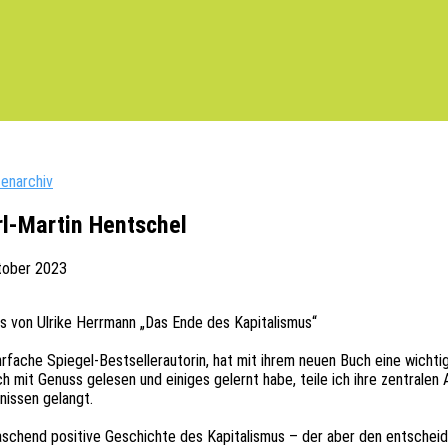
tenarchiv
l-Martin Hentschel
tober 2023
es von Ulrike Herr­mann „Das Ende des Kapitalismus“
r­fa­che Spie­gel-Best­sel­ler­au­torin, hat mit ihrem neuen Buch eine wich­ti
t Genuss gele­sen und eini­ges gelernt habe, teile ich ihre zentra­len Aussa
nis­sen gelangt.
­ra­schend posi­ti­ve Geschich­te des Kapi­ta­lis­mus – der aber den entsc