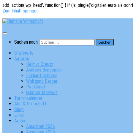
add_action('wp_head', function() { if (is_single('digitaler-euro-als-schr
Zum Inhalt springen
Suchen nach:
Startseite
Autoren
Helmut Creutz
Andreas Bangemann
Eckhard Behrens
Wolfgang Berger
Pat Christ
Günther Moewes
Terminkalender
Abo & Probeheft
Shop
Links
Archiv
Ausgaben 2026
Ausgaben 2025