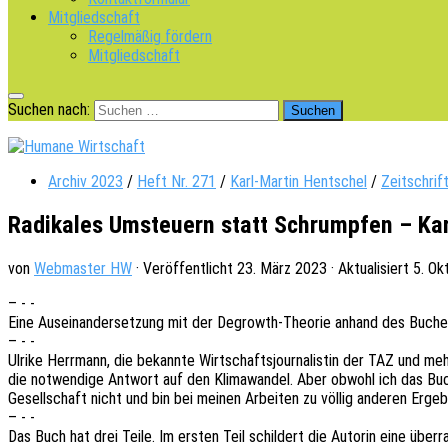
Mitgliedschaft
Regelmäßig fördern
Mitgliedschaft
Suchen nach:
Archiv 2023
/
Heft Nr. 271
/
Karl-Martin Hentschel
/
Zeitschrif
Radikales Umsteuern statt Schrumpfen – Kar
von
Webmaster HW
· Veröffentlicht
23. März 2023
· Aktualisiert
5. Ok
– - -
Eine Ausein­an­der­set­zung mit der Degrowth-Theo­rie anhand des Buch
– - -
Ulrike Herr­mann, die bekann­te Wirt­schafts­jour­na­lis­tin der TAZ und meh
die notwen­di­ge Antwort auf den Klima­wan­del. Aber obwohl ich das Buch mi
Gesell­schaft nicht und bin bei meinen Arbei­ten zu völlig ande­ren Ergeb­
– - -
Das Buch hat drei Teile. Im ersten Teil schil­dert die Autorin eine über