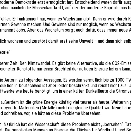
e moder­ne Demo­kra­tie erst ermög­licht hat. Entschei­dend waren dafür a
Löhne nämlich die Massen­kauf­kraft, auf der der moder­ne Kapi­ta­lis­mus b
 Fehler: Er funk­tio­niert nur, wenn es Wachs­tum gibt. Denn er wird durch Kr
Firmen Gewin­ne machen. Und Gewin­ne sind nur möglich, wenn es Wachs­tum 
t perma­nent Jobs. Aber das Wachs­tum sorgt auch dafür, dass immer neue A
hör­lich wach­sen und zerstört damit erst seine Umwelt – und dann sich selb
eorie“
er Zeit: Den Klima­wan­del. Es gibt keine Alter­na­ti­ve, als die CO2-Emis­s
eig­ne­ter Rohstof­fe nur einen Bruch­teil der nöti­gen Ener­gie liefern k
 die Autorin zu folgen­den Aussa­gen: Es werden vermut­lich bis zu 1000 TW
uk­ti­on in Deutsch­land ist aber leider beschränkt und reicht nicht aus. 
­wer­ke wie heute benö­tigt, um in einer kalten Dunkel­flau­te die Strom­ve
ußer­dem ist die grüne Ener­gie künf­tig viel teurer als heute. Weiter­hi
 recy­cel­te Mate­ria­li­en (Metal­le) nicht die glei­che Quali­tät wie Neue ha
 schrei­ben, vor, sie hätten diese Proble­me übersehen.
. Natür­lich hat die Wissen­schaft diese Proble­me nicht „über­se­hen“. Ta
et. Die benö­tig­ten Mengen an Ener­gie, die Flächen für Wind­kraft- und Sola