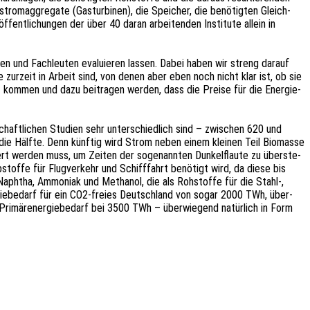
rom­ag­gre­ga­te (Gastur­bi­nen), die Spei­cher, die benö­tig­ten Gleich­
fent­li­chun­gen der über 40 daran arbei­ten­den Insti­tu­te allein in
en und Fach­leu­ten evalu­ie­ren lassen. Dabei haben wir streng darauf
ie zurzeit in Arbeit sind, von denen aber eben noch nicht klar ist, ob sie
rkt kommen und dazu beitra­gen werden, dass die Preise für die Ener­gie­
haft­li­chen Studi­en sehr unter­schied­lich sind – zwischen 620 und
die Hälfte. Denn künf­tig wird Strom neben einem klei­nen Teil Biomas­se
ert werden muss, um Zeiten der soge­nann­ten Dunkel­flau­te zu über­ste­
stof­fe für Flug­ver­kehr und Schiff­fahrt benö­tigt wird, da diese bis
ph­tha, Ammo­ni­ak und Metha­nol, die als Rohstof­fe für die Stahl‑,
gie­be­darf für ein CO2-freies Deutsch­land von sogar 2000 TWh, über­
Primär­ener­gie­be­darf bei 3500 TWh – über­wie­gend natür­lich in Form