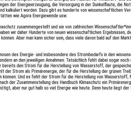
en der Ener­gie­er­zeu­gung, die Versor­gung in der Dunkel­flau­te, die Notst
und kalku­liert worden. Dazu gibt es hunder­te von wissen­schaft­li­chen Veröf­
stät­ten wie Agora Ener­gie­wen­de usw.
ma­schutz zusam­men­ge­stellt und sie von zahl­rei­chen Wissenschaftler*inn
 haben wir daher Hunder­te von neuen wissen­schaft­li­chen Ergeb­nis­sen, d
erden können. Aber man kann sicher sein, dass viele davon bald auf den Ma
­sen des Ener­gie- und insbe­son­de­re des Strom­be­darfs in den wissen­sc
ndern an den jewei­li­gen Annah­men: Tatsäch­lich fehlt dabei sogar noch 
war bereits den Strom für die Herstel­lung von Wasser­stoff, der gespei­ch
lt der Strom als Primär­ener­gie, der für die Herstel­lung der grünen Treib­
n können. Und es fehlt der Strom für die Herstel­lung von Wasser­stoff, Na
 nach der Zusam­men­stel­lung des Hand­buch Klima­schutz ein Primär­ener­
­tigt, aber nur gut halb so viel Ener­gie wie heute. Denn heute liegt der 