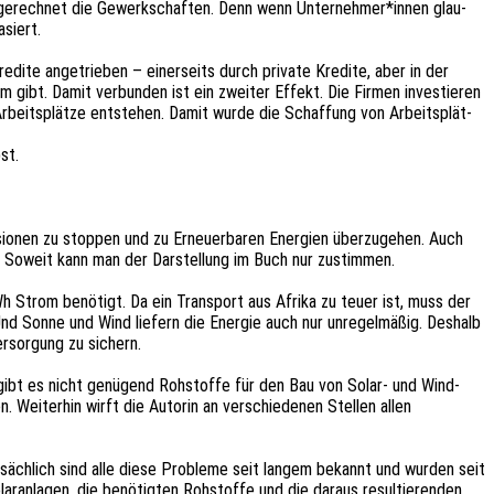
usge­rech­net die Gewerk­schaf­ten. Denn wenn Unternehmer*innen glau­
asiert.
edi­te ange­trie­ben – einer­seits durch priva­te Kredi­te, aber in der
gibt. Damit verbun­den ist ein zwei­ter Effekt. Die Firmen inves­tie­ren
rbeits­plät­ze entste­hen. Damit wurde die Schaf­fung von Arbeits­plät­
st.
io­nen zu stop­pen und zu Erneu­er­ba­ren Ener­gien über­zu­ge­hen. Auch
ann. Soweit kann man der Darstel­lung im Buch nur zustimmen.
h Strom benö­tigt. Da ein Trans­port aus Afrika zu teuer ist, muss der
Und Sonne und Wind liefern die Ener­gie auch nur unre­gel­mä­ßig. Deshalb
r­sor­gung zu sichern.
n gibt es nicht genü­gend Rohstof­fe für den Bau von Solar- und Wind­
ben. Weiter­hin wirft die Autorin an verschie­de­nen Stel­len allen
tsäch­lich sind alle diese Proble­me seit langem bekannt und wurden seit
r­an­la­gen, die benö­tig­ten Rohstof­fe und die daraus resul­tie­ren­den