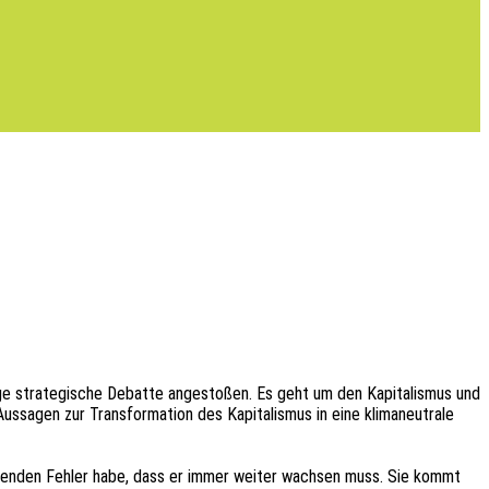
­ge stra­te­gi­sche Debat­te ange­sto­ßen. Es geht um den Kapi­ta­lis­mus und
­gen zur Trans­for­ma­ti­on des Kapi­ta­lis­mus in eine klima­neu­tra­le
hei­den­den Fehler habe, dass er immer weiter wach­sen muss. Sie kommt