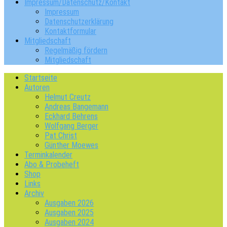
Impressum/Datenschutz/Kontakt
Impressum
Datenschutzerklärung
Kontaktformular
Mitgliedschaft
Regelmäßig fördern
Mitgliedschaft
Startseite
Autoren
Helmut Creutz
Andreas Bangemann
Eckhard Behrens
Wolfgang Berger
Pat Christ
Günther Moewes
Terminkalender
Abo & Probeheft
Shop
Links
Archiv
Ausgaben 2026
Ausgaben 2025
Ausgaben 2024