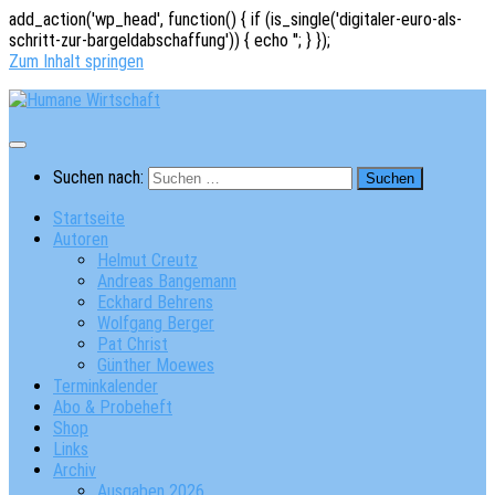
add_action('wp_head', function() { if (is_single('digitaler-euro-als-
schritt-zur-bargeldabschaffung')) { echo '
'; } });
Zum Inhalt springen
Suchen nach:
Startseite
Autoren
Helmut Creutz
Andreas Bangemann
Eckhard Behrens
Wolfgang Berger
Pat Christ
Günther Moewes
Terminkalender
Abo & Probeheft
Shop
Links
Archiv
Ausgaben 2026