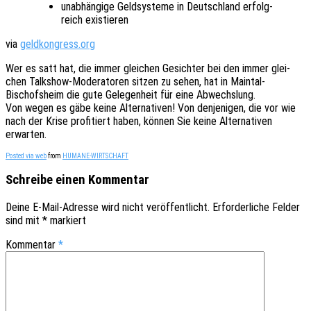
unab­hän­gi­ge Geld­sys­te­me in Deutsch­land erfolg­
reich existieren
via
geldkongress.org
Wer es satt hat, die immer glei­chen Gesich­ter bei den immer glei­
chen Talk­show-Mode­ra­to­ren sitzen zu sehen, hat in Main­tal-
Bischofs­heim die gute Gele­gen­heit für eine Abwechs­lung.
Von wegen es gäbe keine Alter­na­ti­ven! Von denje­ni­gen, die vor wie
nach der Krise profi­tiert haben, können Sie keine Alter­na­ti­ven
erwarten.
Posted via web
from
HUMANE-WIRTSCHAFT
Schreibe einen Kommentar
Deine E-Mail-Adresse wird nicht veröffentlicht.
Erforderliche Felder
sind mit
*
markiert
Kommentar
*