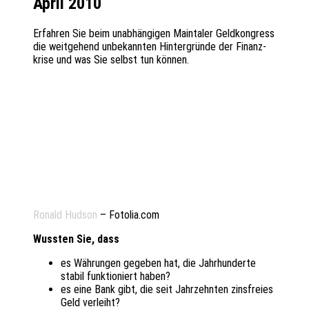
April 2010
Erfah­ren Sie beim unab­hän­gi­gen Main­ta­ler Geld­kon­gress
die weit­ge­hend unbe­kann­ten Hinter­grün­de der Finanz­
kri­se und was Sie selbst tun können.
Ronald Hudson
– Fotolia.com
Wuss­ten Sie, dass
es Währun­gen gege­ben hat, die Jahr­hun­der­te
stabil funk­tio­niert haben?
es eine Bank gibt, die seit Jahr­zehn­ten zins­frei­es
Geld verleiht?