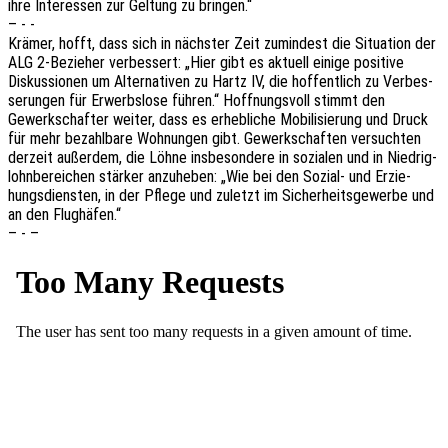
ihre Inter­es­sen zur Geltung zu bringen.“
– - -
Krämer, hofft, dass sich in nächs­ter Zeit zumin­dest die Situa­ti­on der
ALG 2‑Bezieher verbes­sert: „Hier gibt es aktu­ell einige posi­ti­ve
Diskus­sio­nen um Alter­na­ti­ven zu Hartz IV, die hoffent­lich zu Verbes­
se­run­gen für Erwerbs­lo­se führen.“ Hoff­nungs­voll stimmt den
Gewerk­schaf­ter weiter, dass es erheb­li­che Mobi­li­sie­rung und Druck
für mehr bezahl­ba­re Wohnun­gen gibt. Gewerk­schaf­ten versuch­ten
derzeit außer­dem, die Löhne insbe­son­de­re in sozia­len und in Nied­rig­
lohn­be­rei­chen stär­ker anzu­he­ben: „Wie bei den Sozial- und Erzie­
hungs­diens­ten, in der Pflege und zuletzt im Sicher­heits­ge­wer­be und
an den Flughäfen.“
– - –