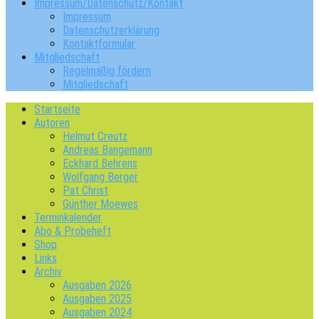
Impressum/Datenschutz/Kontakt
Impressum
Datenschutzerklärung
Kontaktformular
Mitgliedschaft
Regelmäßig fördern
Mitgliedschaft
Startseite
Autoren
Helmut Creutz
Andreas Bangemann
Eckhard Behrens
Wolfgang Berger
Pat Christ
Günther Moewes
Terminkalender
Abo & Probeheft
Shop
Links
Archiv
Ausgaben 2026
Ausgaben 2025
Ausgaben 2024