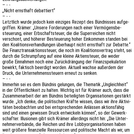
– - -
„Nicht ernst­haft debattiert“
– - -
Letzt­lich wurde jedoch kein einzi­ges Rezept des Bünd­nis­ses aufge­
grif­fen. Krämer: „Unsere Forde­run­gen nach einer Vermö­gens­be­
steue­rung, einer Erbschaft­steu­er, die die Super­rei­chen nicht
verschont, und höhe­rer Besteue­rung hoher Einkom­men stan­den bei
den Koali­ti­ons­ver­hand­lun­gen über­haupt nicht ernst­haft zur Debat­te.“
Die Finanz­trans­ak­ti­ons­steu­er, die noch im Koali­ti­ons­ver­trag steht, sei
durch die Schrump­fung auf eine kleine Akti­en­steu­er, die weder
große Einnah­men noch eine Zurück­drän­gung der Finanz­spe­ku­la­ti­on
bewirkt, faktisch beer­digt worden. Aktu­ell wachse außer­dem der
Druck, die Unter­neh­mens­steu­ern erneut zu senken.
– - -
Immer­hin sei es dem Bünd­nis gelun­gen, die Thema­tik „Ungleich­heit“
in der Öffent­lich­keit zu halten. Wich­tig ist für Krämer auch, dass die
Zusam­men­ar­beit der am Bünd­nis betei­lig­ten Orga­ni­sa­tio­nen gestärkt
wurde. „Ich denke, die poli­ti­schen Kräfte wissen, dass wir ihre Akti­vi­
tä­ten beob­ach­ten und bei entspre­chen­den Anläs­sen akti­ons­fä­hig
sind und einen gewis­sen Druck entwi­ckeln können“, so der Gewerk­
schaf­ter. Illu­sio­nen gibt sich Krämer aller­dings nicht hin: „Die Unter­
neh­mer­ver­bän­de, die Reichen und ihre Lobby­or­ga­ni­sa­tio­nen haben
weit größe­re finan­zi­el­le Ressour­cen und poli­ti­sche Macht als wir, um