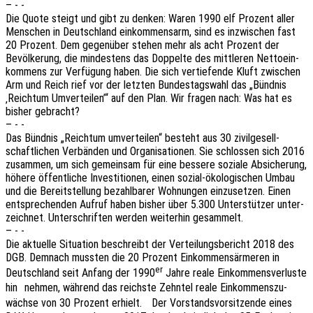
– - -
Die Quote steigt und gibt zu denken: Waren 1990 elf Prozent aller
Menschen in Deutsch­land einkom­mens­arm, sind es inzwi­schen fast
20 Prozent. Dem gegen­über stehen mehr als acht Prozent der
Bevöl­ke­rung, die mindes­tens das Doppel­te des mitt­le­ren Netto­ein­
kom­mens zur Verfü­gung haben. Die sich vertie­fen­de Kluft zwischen
Arm und Reich rief vor der letz­ten Bundes­tags­wahl das „Bünd­nis
‚Reich­tum Umver­tei­len’“ auf den Plan. Wir fragen nach: Was hat es
bisher gebracht?
– - -
Das Bünd­nis „Reich­tum umver­tei­len“ besteht aus 30 zivil­ge­sell­
schaft­li­chen Verbän­den und Orga­ni­sa­tio­nen. Sie schlos­sen sich 2016
zusam­men, um sich gemein­sam für eine besse­re sozia­le Absi­che­rung,
höhere öffent­li­che Inves­ti­tio­nen, einen sozial-ökolo­gi­schen Umbau
und die Bereit­stel­lung bezahl­ba­rer Wohnun­gen einzu­set­zen. Einen
entspre­chen­den Aufruf haben bisher über 5.300 Unter­stüt­zer unter­
zeich­net. Unter­schrif­ten werden weiter­hin gesammelt.
– - -
Die aktu­el­le Situa­ti­on beschreibt der Vertei­lungs­be­richt 2018 des
DGB. Demnach muss­ten die 20 Prozent Einkom­mens­är­me­ren in
er
Deutsch­land seit Anfang der 1990
Jahre reale Einkom­mens­ver­lus­te
hin nehmen, während das reichs­te Zehn­tel reale Einkom­mens­zu­
wäch­se von 30 Prozent erhielt. Der Vorstands­vor­sit­zen­de eines