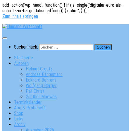
add_action('wp_head', function() { if (is_single('digitaler-euro-als-
schritt-zur-bargeldabschaffung')) { echo '
'; } });
Zum Inhalt springen
Suchen nach:
Startseite
Autoren
Helmut Creutz
Andreas Bangemann
Eckhard Behrens
Wolfgang Berger
Pat Christ
Günther Moewes
Terminkalender
Abo & Probeheft
Shop
Links
Archiv
Ausgaben 2026