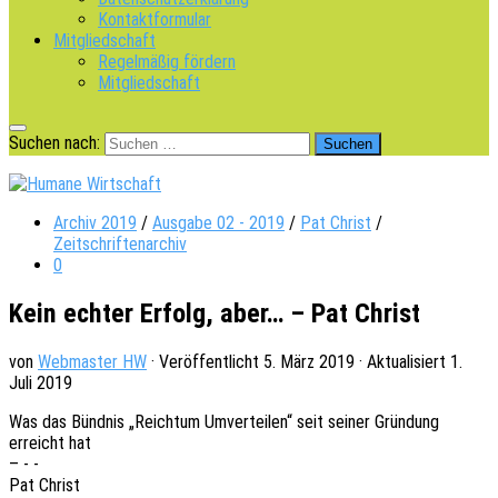
Kontaktformular
Mitgliedschaft
Regelmäßig fördern
Mitgliedschaft
Suchen nach:
Archiv 2019
/
Ausgabe 02 - 2019
/
Pat Christ
/
Zeitschriftenarchiv
0
Kein echter Erfolg, aber… – Pat Christ
von
Webmaster HW
· Veröffentlicht
5. März 2019
· Aktualisiert
1.
Juli 2019
Was das Bünd­nis „Reich­tum Umver­tei­len“ seit seiner Grün­dung
erreicht hat
– - -
Pat Christ