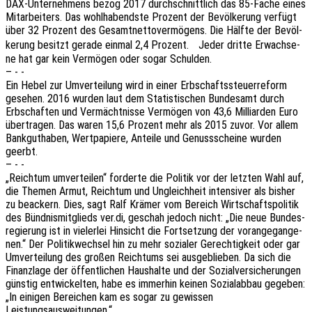
DAX-Unter­neh­mens bezog 2017 durch­schnitt­lich das 85-Fache eines
Mitar­bei­ters. Das wohl­ha­bends­te Prozent der Bevöl­ke­rung verfügt
über 32 Prozent des Gesamt­net­to­ver­mö­gens. Die Hälfte der Bevöl­
ke­rung besitzt gerade einmal 2,4 Prozent. Jeder dritte Erwach­se­
ne hat gar kein Vermö­gen oder sogar Schulden.
– - -
Ein Hebel zur Umver­tei­lung wird in einer Erbschafts­steu­er­re­form
gese­hen. 2016 wurden laut dem Statis­ti­schen Bundes­amt durch
Erbschaf­ten und Vermächt­nis­se Vermö­gen von 43,6 Milli­ar­den Euro
über­tra­gen. Das waren 15,6 Prozent mehr als 2015 zuvor. Vor allem
Bank­gut­ha­ben, Wert­pa­pie­re, Antei­le und Genuss­schei­ne wurden
geerbt.
– - -
„Reich­tum umver­tei­len“ forder­te die Poli­tik vor der letz­ten Wahl auf,
die Themen Armut, Reich­tum und Ungleich­heit inten­si­ver als bisher
zu beackern. Dies, sagt Ralf Krämer vom Bereich Wirt­schafts­po­li­tik
des Bünd­nis­mit­glieds ver.di, geschah jedoch nicht: „Die neue Bundes­
re­gie­rung ist in vieler­lei Hinsicht die Fort­set­zung der voran­ge­gan­ge­
nen.“ Der Poli­tik­wech­sel hin zu mehr sozia­ler Gerech­tig­keit oder gar
Umver­tei­lung des großen Reich­tums sei ausge­blie­ben. Da sich die
Finanz­la­ge der öffent­li­chen Haus­hal­te und der Sozi­al­ver­si­che­run­gen
güns­tig entwi­ckel­ten, habe es immer­hin keinen Sozi­al­ab­bau gege­ben:
„In eini­gen Berei­chen kam es sogar zu gewis­sen
Leistungsausweitungen.“