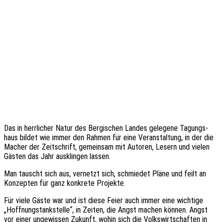
Das in herr­li­cher Natur des Bergi­schen Landes gele­ge­ne Tagungs­
haus bildet wie immer den Rahmen für eine Veran­stal­tung, in der die
Macher der Zeit­schrift, gemein­sam mit Autoren, Lesern und vielen
Gästen das Jahr ausklin­gen lassen.
Man tauscht sich aus, vernetzt sich, schmie­det Pläne und feilt an
Konzep­ten für ganz konkre­te Projekte.
Für viele Gäste war und ist diese Feier auch immer eine wich­ti­ge
„Hoff­nungs­tank­stel­le“, in Zeiten, die Angst machen können. Angst
vor einer unge­wis­sen Zukunft, wohin sich die Volks­wirt­schaf­ten in