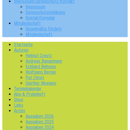
Impressum/Datenschutz/Kontakt
Impressum
Datenschutzerklärung
Kontaktformular
Mitgliedschaft
Regelmäßig fördern
Mitgliedschaft
Startseite
Autoren
Helmut Creutz
Andreas Bangemann
Eckhard Behrens
Wolfgang Berger
Pat Christ
Günther Moewes
Terminkalender
Abo & Probeheft
Shop
Links
Archiv
Ausgaben 2026
Ausgaben 2025
Ausgaben 2024