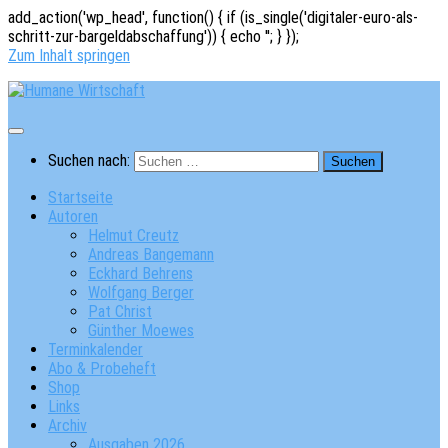
add_action('wp_head', function() { if (is_single('digitaler-euro-als-
schritt-zur-bargeldabschaffung')) { echo '
'; } });
Zum Inhalt springen
Suchen nach:
Startseite
Autoren
Helmut Creutz
Andreas Bangemann
Eckhard Behrens
Wolfgang Berger
Pat Christ
Günther Moewes
Terminkalender
Abo & Probeheft
Shop
Links
Archiv
Ausgaben 2026