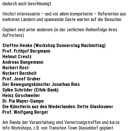
dadurch auch beschleunigt.
Höchst inter­es­san­te – und vor allem kompe­ten­te – Refe­ren­ten aus
mehre­ren Ländern und span­nen­de Gäste warten auf die Besucher.
Geplant sind unter ande­rem (in der zeit­li­chen Reihen­fol­ge ihres
Auftretens)
Stef­fen Henke (Work­shop Donners­tag Nachmittag)
Prof. Frith­jof Bergmann
Helmut Creutz
Andre­as Bangemann
Norbert Rost
Norbert Bernholt
Prof. Josef Gruber
Der Bewe­gungs­künst­ler Jona­than Ries
Sylke Schrö­der (Ethik-Bank)
Heinz Girschweiler
Dr. Pia Mayer-Gampe
Die Künst­le­rin aus den Nieder­lan­den: Dette Glashouwer
Prof. Wolf­gang Berger
Am Rande der Veran­stal­tung sind Vernet­zungs­tref­fen und kurze
Info-Work­shops, z.B. von Tran­si­ti­on Town Düssel­dorf geplant.