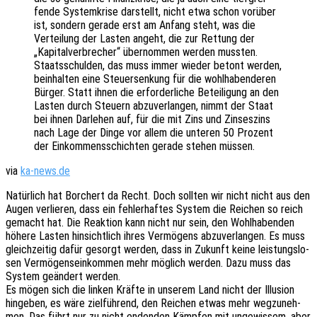
fen­de System­kri­se darstellt, nicht etwa schon vorüber
ist, sondern gerade erst am Anfang steht, was die
Vertei­lung der Lasten angeht, die zur Rettung der
„Kapi­tal­ver­bre­cher“ über­nom­men werden muss­ten.
Staats­schul­den, das muss immer wieder betont werden,
beinhal­ten eine Steu­er­sen­kung für die wohl­ha­ben­de­ren
Bürger. Statt ihnen die erfor­der­li­che Betei­li­gung an den
Lasten durch Steu­ern abzu­ver­lan­gen, nimmt der Staat
bei ihnen Darle­hen auf, für die mit Zins und Zinses­zins
nach Lage der Dinge vor allem die unte­ren 50 Prozent
der Einkom­mens­schich­ten gerade stehen müssen.
via
ka-news.de
Natür­lich hat Borchert da Recht. Doch soll­ten wir nicht nicht aus den
Augen verlie­ren, dass ein fehler­haf­tes System die Reichen so reich
gemacht hat. Die Reak­ti­on kann nicht nur sein, den Wohl­ha­ben­den
höhere Lasten hinsicht­lich ihres Vermö­gens abzu­ver­lan­gen. Es muss
gleich­zei­tig dafür gesorgt werden, dass in Zukunft keine leis­tungs­lo­
sen Vermö­gens­ein­kom­men mehr möglich werden. Dazu muss das
System geän­dert werden.
Es mögen sich die linken Kräfte in unse­rem Land nicht der Illu­si­on
hinge­ben, es wäre ziel­füh­rend, den Reichen etwas mehr wegzu­neh­
men. Das führt nur zu nicht enden­den Kämp­fen mit unge­wis­sem, aber