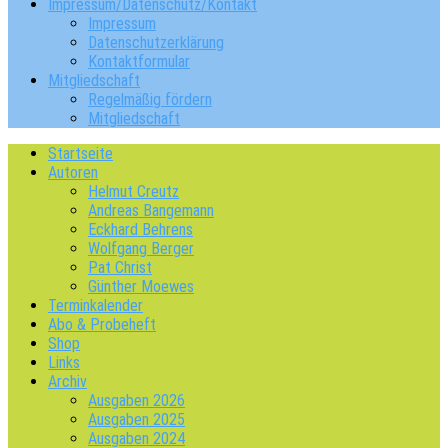
Impressum/Datenschutz/Kontakt
Impressum
Datenschutzerklärung
Kontaktformular
Mitgliedschaft
Regelmäßig fördern
Mitgliedschaft
Startseite
Autoren
Helmut Creutz
Andreas Bangemann
Eckhard Behrens
Wolfgang Berger
Pat Christ
Günther Moewes
Terminkalender
Abo & Probeheft
Shop
Links
Archiv
Ausgaben 2026
Ausgaben 2025
Ausgaben 2024