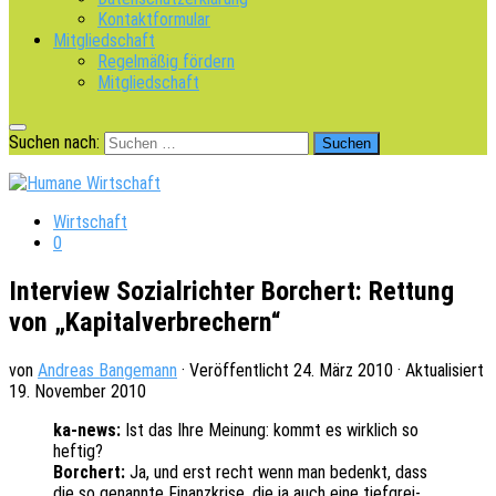
Kontaktformular
Mitgliedschaft
Regelmäßig fördern
Mitgliedschaft
Suchen nach:
Wirtschaft
0
Interview Sozialrichter Borchert: Rettung
von „Kapitalverbrechern“
von
Andreas Bangemann
· Veröffentlicht
24. März 2010
· Aktualisiert
19. November 2010
ka-news:
Ist das Ihre Meinung: kommt es wirk­lich so
heftig?
Borchert:
Ja, und erst recht wenn man bedenkt, dass
die so genann­te Finanz­kri­se, die ja auch eine tief­grei­