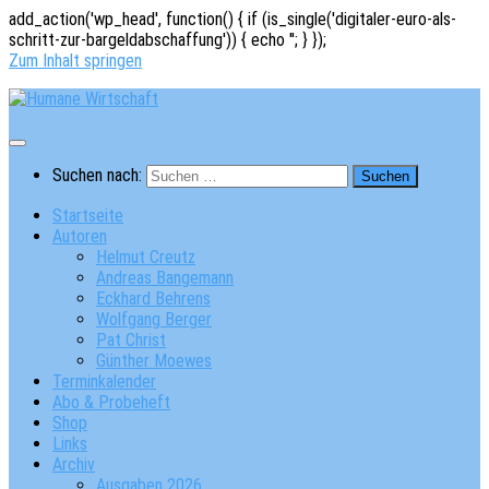
add_action('wp_head', function() { if (is_single('digitaler-euro-als-
schritt-zur-bargeldabschaffung')) { echo '
'; } });
Zum Inhalt springen
Suchen nach:
Startseite
Autoren
Helmut Creutz
Andreas Bangemann
Eckhard Behrens
Wolfgang Berger
Pat Christ
Günther Moewes
Terminkalender
Abo & Probeheft
Shop
Links
Archiv
Ausgaben 2026