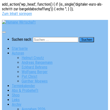
add_action('wp_head', function() { if (is_single('digitaler-euro-als-
schritt-zur-bargeldabschaffung')) { echo '
'; } });
Zum Inhalt springen
Suchen nach:
Startseite
Autoren
Helmut Creutz
Andreas Bangemann
Eckhard Behrens
Wolfgang Berger
Pat Christ
Günther Moewes
Terminkalender
Abo & Probeheft
Shop
Links
Archiv
Ausgaben 2026