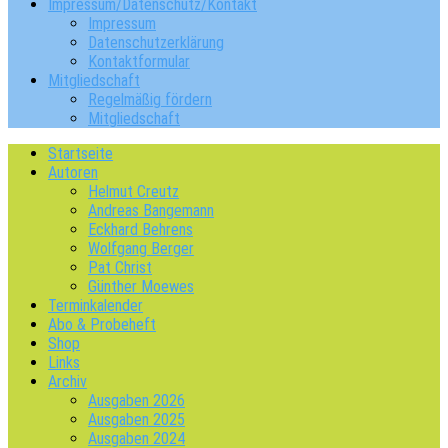
Impressum/Datenschutz/Kontakt
Impressum
Datenschutzerklärung
Kontaktformular
Mitgliedschaft
Regelmäßig fördern
Mitgliedschaft
Startseite
Autoren
Helmut Creutz
Andreas Bangemann
Eckhard Behrens
Wolfgang Berger
Pat Christ
Günther Moewes
Terminkalender
Abo & Probeheft
Shop
Links
Archiv
Ausgaben 2026
Ausgaben 2025
Ausgaben 2024