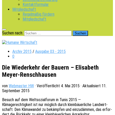
Kontaktformular
Mitgliedschaft
Regelmäßig fördern
Mitgliedschaft
Suchen nach:
Archiv 2015
/
Ausgabe 03 - 2015
0
Die Wiederkehr der Bauern – Elisabeth
Meyer-Renschhausen
von
Webmaster HW
· Veröffentlicht
4. Mai 2015
· Aktualisiert
11.
September 2015
Besuch auf dem Welt­so­zi­al­fo­rum in Tunis 2015 —
Klima­ge­rech­tig­keit ist nur möglich durch klein­bäu­er­li­che Land­wirt­
schaft. Den Klima­wan­del zu bekämp­fen und einzu­däm­men, das erfor­
dert die Rück­kehr zu einer klein­bäu­er­li­chen Agrarkultur.