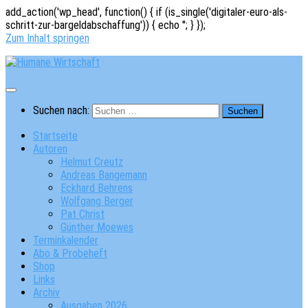
add_action('wp_head', function() { if (is_single('digitaler-euro-als-
schritt-zur-bargeldabschaffung')) { echo '
'; } });
Zum Inhalt springen
Suchen nach:
Startseite
Autoren
Helmut Creutz
Andreas Bangemann
Eckhard Behrens
Wolfgang Berger
Pat Christ
Günther Moewes
Terminkalender
Abo & Probeheft
Shop
Links
Archiv
Ausgaben 2026