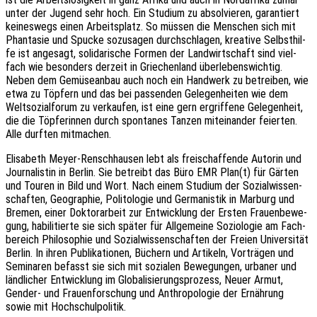
unter der Jugend sehr hoch. Ein Studi­um zu absol­vie­ren, garan­tiert
keines­wegs einen Arbeits­platz. So müssen die Menschen sich mit
Phan­ta­sie und Spucke sozu­sa­gen durch­schla­gen, krea­ti­ve Selbst­hil­
fe ist ange­sagt, soli­da­ri­sche Formen der Land­wirt­schaft sind viel­
fach wie beson­ders derzeit in Grie­chen­land über­le­bens­wich­tig.
Neben dem Gemü­se­an­bau auch noch ein Hand­werk zu betrei­ben, wie
etwa zu Töpfern und das bei passen­den Gele­gen­hei­ten wie dem
Welt­so­zi­al­fo­rum zu verkau­fen, ist eine gern ergrif­fe­ne Gele­gen­heit,
die die Töpfe­rin­nen durch spon­ta­nes Tanzen mitein­an­der feier­ten.
Alle durf­ten mitmachen.
Elisa­beth Meyer-Renschhau­sen lebt als frei­schaf­fen­de Autorin und
Jour­na­lis­tin in Berlin. Sie betreibt das Büro EMR Plan(t) für Gärten
und Touren in Bild und Wort. Nach einem Studi­um der Sozi­al­wis­sen­
schaf­ten, Geogra­phie, Poli­to­lo­gie und Germa­nis­tik in Marburg und
Bremen, einer Doktor­ar­beit zur Entwick­lung der Ersten Frau­en­be­we­
gung, habi­li­tier­te sie sich später für Allge­mei­ne Sozio­lo­gie am Fach­
be­reich Philo­so­phie und Sozi­al­wis­sen­schaf­ten der Freien Univer­si­tät
Berlin. In ihren Publi­ka­tio­nen, Büchern und Arti­keln, Vorträ­gen und
Semi­na­ren befasst sie sich mit sozia­len Bewe­gun­gen, urba­ner und
länd­li­cher Entwick­lung im Globa­li­sie­rungs­pro­zess, Neuer Armut,
Gender- und Frau­en­for­schung und Anthro­po­lo­gie der Ernäh­rung
sowie mit Hochschulpolitik.