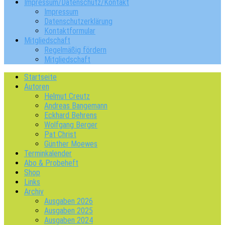
Impressum/Datenschutz/Kontakt
Impressum
Datenschutzerklärung
Kontaktformular
Mitgliedschaft
Regelmäßig fördern
Mitgliedschaft
Startseite
Autoren
Helmut Creutz
Andreas Bangemann
Eckhard Behrens
Wolfgang Berger
Pat Christ
Günther Moewes
Terminkalender
Abo & Probeheft
Shop
Links
Archiv
Ausgaben 2026
Ausgaben 2025
Ausgaben 2024