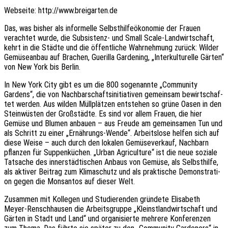
Websei­te: http://www.breigarten.de
Das, was bisher als infor­mel­le Selbst­hil­fe­öko­no­mie der Frauen
verach­tet wurde, die Subsis­tenz- und Small Scale-Land­wirt­schaft,
kehrt in die Städte und die öffent­li­che Wahr­neh­mung zurück: Wilder
Gemü­se­an­bau auf Brachen, Gueril­la Gardening, „Inter­kul­tu­rel­le Gärten“
von New York bis Berlin.
In New York City gibt es um die 800 soge­nann­te „Commu­ni­ty
Gardens“, die von Nach­bar­schafts­in­itia­ti­ven gemein­sam bewirt­schaf­
tet werden. Aus wilden Müll­plät­zen entste­hen so grüne Oasen in den
Stein­wüs­ten der Groß­städ­te. Es sind vor allem Frauen, die hier
Gemüse und Blumen anbau­en – aus Freude am gemein­sa­men Tun und
als Schritt zu einer „Ernäh­rungs-Wende“. Arbeits­lo­se helfen sich auf
diese Weise – auch durch den loka­len Gemü­se­ver­kauf, Nach­barn
pflan­zen für Suppen­kü­chen. „Urban Agri­cul­tu­re“ ist die neue sozia­le
Tatsa­che des inner­städ­ti­schen Anbaus von Gemüse, als Selbst­hil­fe,
als akti­ver Beitrag zum Klima­schutz und als prak­ti­sche Demons­tra­ti­
on gegen die Mons­an­tos auf dieser Welt.
Zusam­men mit Kolle­gen und Studie­ren­den grün­de­te Elisa­beth
Meyer-Renschhau­sen die Arbeits­grup­pe „Kleinst­land­wirt­schaft und
Gärten in Stadt und Land“ und orga­ni­sier­te mehre­re Konfe­ren­zen