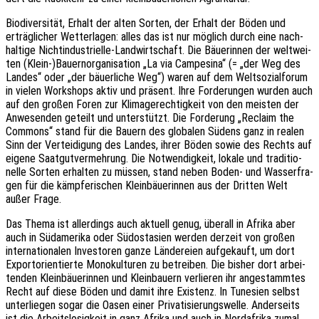
Biodi­ver­si­tät, Erhalt der alten Sorten, der Erhalt der Böden und
erträg­li­cher Wetter­la­gen: alles das ist nur möglich durch eine nach­
hal­ti­ge Nicht­in­dus­tri­el­le-Land­wirt­schaft. Die Bäue­rin­nen der welt­wei­
ten (Klein-)Bauernorganisation „La via Campe­si­na“ (= „der Weg des
Landes“ oder „der bäuer­li­che Weg“) waren auf dem Welt­so­zi­al­fo­rum
in vielen Work­shops aktiv und präsent. Ihre Forde­run­gen wurden auch
auf den großen Foren zur Klima­ge­rech­tig­keit von den meis­ten der
Anwe­sen­den geteilt und unter­stützt. Die Forde­rung „Recla­im the
Commons“ stand für die Bauern des globa­len Südens ganz in realen
Sinn der Vertei­di­gung des Landes, ihrer Böden sowie des Rechts auf
eigene Saat­gut­ver­meh­rung. Die Notwen­dig­keit, lokale und tradi­tio­
nel­le Sorten erhal­ten zu müssen, stand neben Boden- und Wasser­fra­
gen für die kämp­fe­ri­schen Klein­bäue­rin­nen aus der Drit­ten Welt
außer Frage.
Das Thema ist aller­dings auch aktu­ell genug, über­all in Afrika aber
auch in Südame­ri­ka oder Südost­asi­en werden derzeit von großen
inter­na­tio­na­len Inves­to­ren ganze Lände­rei­en aufge­kauft, um dort
Export­ori­en­tier­te Mono­kul­tu­ren zu betrei­ben. Die bisher dort arbei­
ten­den Klein­bäue­rin­nen und Klein­bau­ern verlie­ren ihr ange­stamm­tes
Recht auf diese Böden und damit ihre Exis­tenz. In Tune­si­en selbst
unter­lie­gen sogar die Oasen einer Priva­ti­sie­rungs­wel­le. Ander­seits
ist die Arbeits­lo­sig­keit in ganz Afrika und auch in Nord­afri­ka zumal