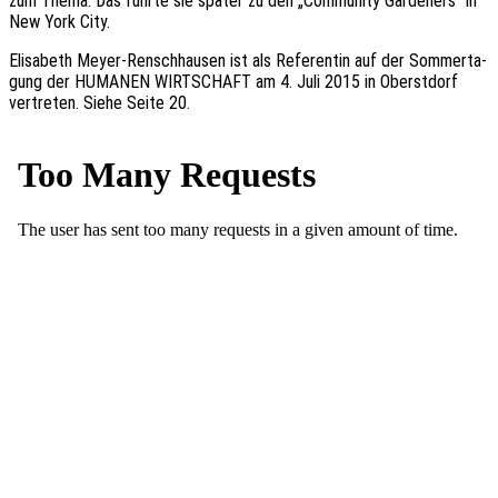
zum Thema. Das führte sie später zu den „Commu­ni­ty Garden­ers“ in
New York City.
Elisa­beth Meyer-Renschhau­sen ist als Refe­ren­tin auf der Sommer­ta­
gung der HUMANEN WIRTSCHAFT am 4. Juli 2015 in Oberst­dorf
vertre­ten. Siehe Seite 20.