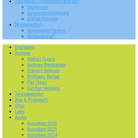
Impressum/Datenschutz/Kontakt
Impressum
Datenschutzerklärung
Kontaktformular
Mitgliedschaft
Regelmäßig fördern
Mitgliedschaft
Startseite
Autoren
Helmut Creutz
Andreas Bangemann
Eckhard Behrens
Wolfgang Berger
Pat Christ
Günther Moewes
Terminkalender
Abo & Probeheft
Shop
Links
Archiv
Ausgaben 2026
Ausgaben 2025
Ausgaben 2024