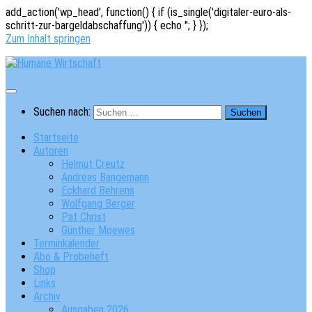
add_action('wp_head', function() { if (is_single('digitaler-euro-als-
schritt-zur-bargeldabschaffung')) { echo '
'; } });
Zum Inhalt springen
Suchen nach:
Startseite
Autoren
Helmut Creutz
Andreas Bangemann
Eckhard Behrens
Wolfgang Berger
Pat Christ
Günther Moewes
Terminkalender
Abo & Probeheft
Shop
Links
Archiv
Ausgaben 2026