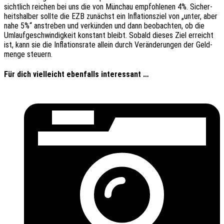
sicht­lich reichen bei uns die von Münchau empfoh­le­nen 4%. Sicher­
heits­hal­ber sollte die EZB zunächst ein Infla­ti­ons­ziel von „unter, aber
nahe 5%“ anstre­ben und verkün­den und dann beob­ach­ten, ob die
Umlauf­ge­schwin­dig­keit konstant bleibt. Sobald dieses Ziel erreicht
ist, kann sie die Infla­ti­ons­ra­te allein durch Verän­de­run­gen der Geld­
men­ge steuern.
Für dich vielleicht ebenfalls interessant …