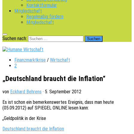
Kontaktformular
Mitgliedschaft
Regelmäßig fördern
Mitgliedschaft
Suchen nach:
Finanzmarktkrise
/
Wirtschaft
2
„Deutschland braucht die Inflation“
von
Eckhard Behrens
·
5. September 2012
Es ist schon ein bemer­kens­wer­tes Ereig­nis, dass man heute
(05.09.2012) auf SPIEGEL ONLINE lesen kann:
„Geld­po­li­tik in der Krise
Deutsch­land braucht die Infla­ti­on