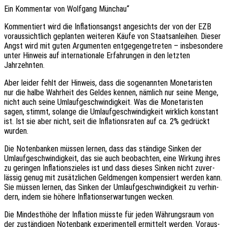
Ein Kommen­tar von Wolf­gang Münchau“
Kommen­tiert wird die Infla­ti­ons­angst ange­sichts der von der EZB
voraus­sicht­lich geplan­ten weite­ren Käufe von Staats­an­lei­hen. Dieser
Angst wird mit guten Argu­men­ten entge­gen­ge­tre­ten – insbe­son­de­re
unter Hinweis auf inter­na­tio­na­le Erfah­run­gen in den letz­ten
Jahrzehnten.
Aber leider fehlt der Hinweis, dass die soge­nann­ten Mone­ta­ris­ten
nur die halbe Wahr­heit des Geldes kennen, nämlich nur seine Menge,
nicht auch seine Umlauf­ge­schwin­dig­keit. Was die Mone­ta­ris­ten
sagen, stimmt, solan­ge die Umlauf­ge­schwin­dig­keit wirk­lich konstant
ist. Ist sie aber nicht, seit die Infla­ti­ons­ra­ten auf ca. 2% gedrückt
wurden.
Die Noten­ban­ken müssen lernen, dass das stän­di­ge Sinken der
Umlauf­ge­schwin­dig­keit, das sie auch beob­ach­ten, eine Wirkung ihres
zu gerin­gen Infla­ti­ons­zie­les ist und dass dieses Sinken nicht zuver­
läs­sig genug mit zusätz­li­chen Geld­men­gen kompen­siert werden kann.
Sie müssen lernen, das Sinken der Umlauf­ge­schwin­dig­keit zu verhin­
dern, indem sie höhere Infla­ti­ons­er­war­tun­gen wecken.
Die Mindest­hö­he der Infla­ti­on müsste für jeden Währungs­raum von
der zustän­di­gen Noten­bank expe­ri­men­tell ermit­telt werden. Voraus­