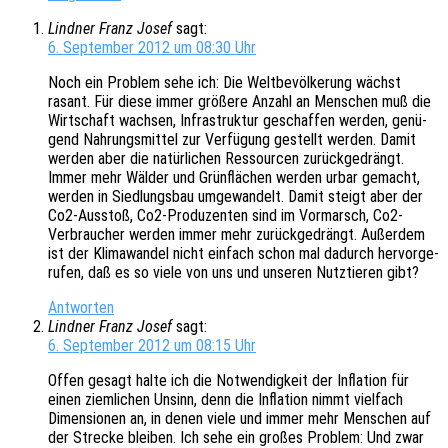
Lindner Franz Josef
sagt:
6. September 2012 um 08:30 Uhr
Noch ein Problem sehe ich: Die Welt­be­völ­ke­rung wächst
rasant. Für diese immer größe­re Anzahl an Menschen muß die
Wirt­schaft wach­sen, Infra­struk­tur geschaf­fen werden, genü­
gend Nahrungs­mit­tel zur Verfü­gung gestellt werden. Damit
werden aber die natür­li­chen Ressour­cen zurück­ge­drängt.
Immer mehr Wälder und Grün­flä­chen werden urbar gemacht,
werden in Sied­lungs­bau umge­wan­delt. Damit steigt aber der
Co2-Ausstoß, Co2-Produ­zen­ten sind im Vormarsch, Co2-
Verbrau­cher werden immer mehr zurück­ge­drängt. Außer­dem
ist der Klima­wan­del nicht einfach schon mal dadurch hervor­ge­
ru­fen, daß es so viele von uns und unse­ren Nutz­tie­ren gibt?
Antworten
Lindner Franz Josef
sagt:
6. September 2012 um 08:15 Uhr
Offen gesagt halte ich die Notwen­dig­keit der Infla­ti­on für
einen ziem­li­chen Unsinn, denn die Infla­ti­on nimmt viel­fach
Dimen­sio­nen an, in denen viele und immer mehr Menschen auf
der Stre­cke blei­ben. Ich sehe ein großes Problem: Und zwar