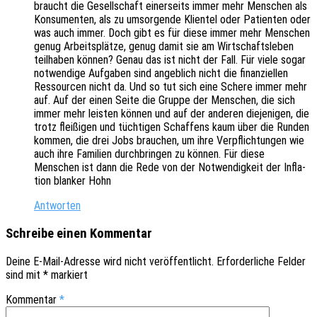
braucht die Gesell­schaft einer­seits immer mehr Menschen als
Konsu­men­ten, als zu umsor­gen­de Klien­tel oder Pati­en­ten oder
was auch immer. Doch gibt es für diese immer mehr Menschen
genug Arbeits­plät­ze, genug damit sie am Wirt­schafts­le­ben
teil­ha­ben können? Genau das ist nicht der Fall. Für viele sogar
notwen­di­ge Aufga­ben sind angeb­lich nicht die finan­zi­el­len
Ressour­cen nicht da. Und so tut sich eine Schere immer mehr
auf. Auf der einen Seite die Gruppe der Menschen, die sich
immer mehr leis­ten können und auf der ande­ren dieje­ni­gen, die
trotz flei­ßi­gen und tüch­ti­gen Schaf­fens kaum über die Runden
kommen, die drei Jobs brau­chen, um ihre Verpflich­tun­gen wie
auch ihre Fami­li­en durch­brin­gen zu können. Für diese
Menschen ist dann die Rede von der Notwen­dig­keit der Infla­
ti­on blan­ker Hohn
Antworten
Schreibe einen Kommentar
Deine E-Mail-Adresse wird nicht veröffentlicht.
Erforderliche Felder
sind mit
*
markiert
Kommentar
*