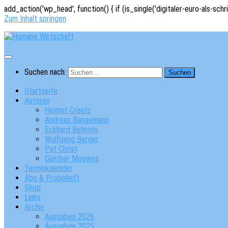
add_action('wp_head', function() { if (is_single('digitaler-euro-als-schr
Zum Inhalt springen
Suchen nach:
Startseite
Autoren
Helmut Creutz
Andreas Bangemann
Eckhard Behrens
Wolfgang Berger
Pat Christ
Günther Moewes
Terminkalender
Abo & Probeheft
Shop
Links
Archiv
Ausgaben 2026
Ausgaben 2025