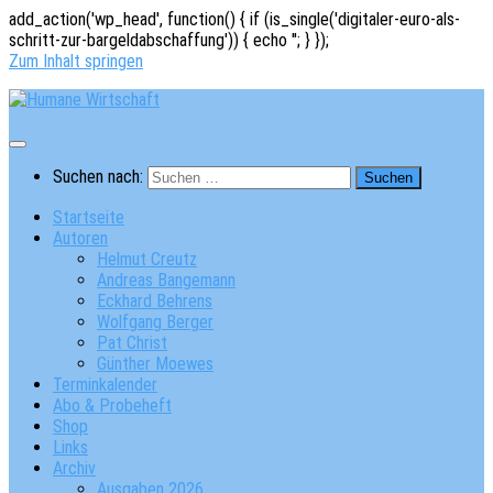
add_action('wp_head', function() { if (is_single('digitaler-euro-als-
schritt-zur-bargeldabschaffung')) { echo '
'; } });
Zum Inhalt springen
Suchen nach:
Startseite
Autoren
Helmut Creutz
Andreas Bangemann
Eckhard Behrens
Wolfgang Berger
Pat Christ
Günther Moewes
Terminkalender
Abo & Probeheft
Shop
Links
Archiv
Ausgaben 2026