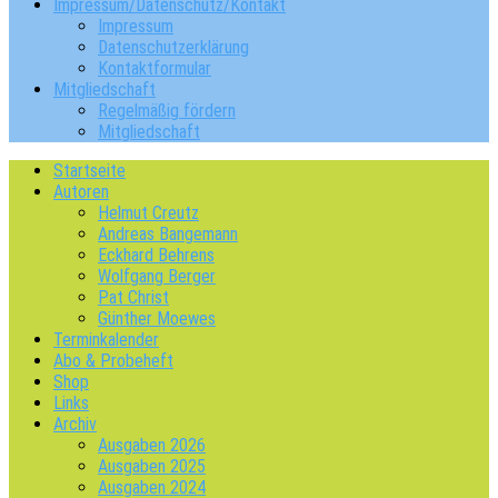
Impressum/Datenschutz/Kontakt
Impressum
Datenschutzerklärung
Kontaktformular
Mitgliedschaft
Regelmäßig fördern
Mitgliedschaft
Startseite
Autoren
Helmut Creutz
Andreas Bangemann
Eckhard Behrens
Wolfgang Berger
Pat Christ
Günther Moewes
Terminkalender
Abo & Probeheft
Shop
Links
Archiv
Ausgaben 2026
Ausgaben 2025
Ausgaben 2024