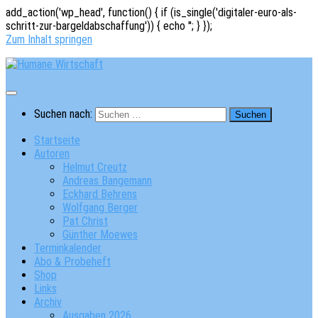
add_action('wp_head', function() { if (is_single('digitaler-euro-als-
schritt-zur-bargeldabschaffung')) { echo '
'; } });
Zum Inhalt springen
Suchen nach:
Startseite
Autoren
Helmut Creutz
Andreas Bangemann
Eckhard Behrens
Wolfgang Berger
Pat Christ
Günther Moewes
Terminkalender
Abo & Probeheft
Shop
Links
Archiv
Ausgaben 2026