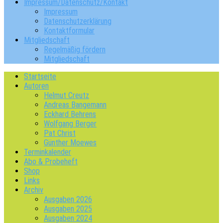
Impressum/Datenschutz/Kontakt
Impressum
Datenschutzerklärung
Kontaktformular
Mitgliedschaft
Regelmäßig fördern
Mitgliedschaft
Startseite
Autoren
Helmut Creutz
Andreas Bangemann
Eckhard Behrens
Wolfgang Berger
Pat Christ
Günther Moewes
Terminkalender
Abo & Probeheft
Shop
Links
Archiv
Ausgaben 2026
Ausgaben 2025
Ausgaben 2024