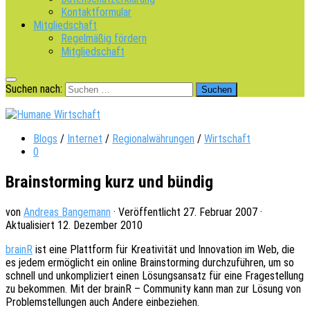
Kontaktformular
Mitgliedschaft
Regelmäßig fördern
Mitgliedschaft
Suchen nach:
Blogs
/
Internet
/
Regionalwährungen
/
Wirtschaft
0
Brainstorming kurz und bündig
von
Andreas Bangemann
· Veröffentlicht
27. Februar 2007
·
Aktualisiert
12. Dezember 2010
brainR
ist eine Platt­form für Krea­ti­vi­tät und Inno­va­ti­on im Web, die
es jedem ermög­licht ein online Brain­stor­ming durch­zu­füh­ren, um so
schnell und unkom­pli­ziert einen Lösungs­an­satz für eine Frage­stel­lung
zu bekom­men. Mit der brainR – Commu­ni­ty kann man zur Lösung von
Problem­stel­lun­gen auch Andere einbeziehen.