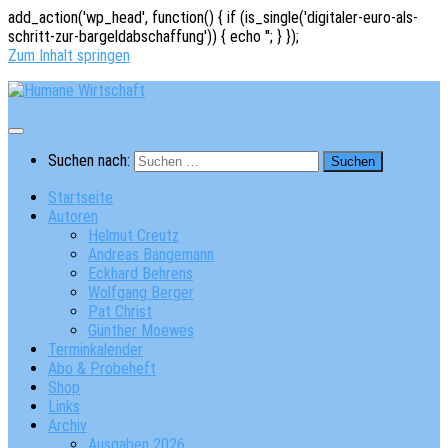
add_action('wp_head', function() { if (is_single('digitaler-euro-als-
schritt-zur-bargeldabschaffung')) { echo '
'; } });
Zum Inhalt springen
Suchen nach:
Startseite
Autoren
Helmut Creutz
Andreas Bangemann
Eckhard Behrens
Wolfgang Berger
Pat Christ
Günther Moewes
Terminkalender
Abo & Probeheft
Shop
Links
Archiv
Ausgaben 2026