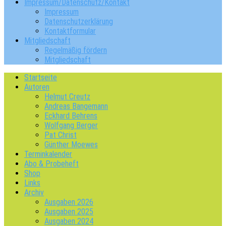
Impressum/Datenschutz/Kontakt
Impressum
Datenschutzerklärung
Kontaktformular
Mitgliedschaft
Regelmäßig fördern
Mitgliedschaft
Startseite
Autoren
Helmut Creutz
Andreas Bangemann
Eckhard Behrens
Wolfgang Berger
Pat Christ
Günther Moewes
Terminkalender
Abo & Probeheft
Shop
Links
Archiv
Ausgaben 2026
Ausgaben 2025
Ausgaben 2024