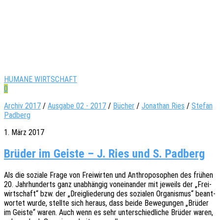
HUMANE WIRTSCHAFT
0
Archiv 2017
/
Ausgabe 02 - 2017
/
Bücher
/
Jonathan Ries
/
Stefan
Padberg
1. März 2017
Brüder im Geiste – J. Ries und S. Padberg
Als die sozia­le Frage von Frei­wir­ten und Anthro­po­so­phen des frühen
20. Jahr­hun­derts ganz unab­hän­gig vonein­an­der mit jeweils der „Frei­
wirt­schaft“ bzw. der „Drei­glie­de­rung des sozia­len Orga­nis­mus“ beant­
wor­tet wurde, stell­te sich heraus, dass beide Bewe­gun­gen „Brüder
im Geiste“ waren. Auch wenn es sehr unter­schied­li­che Brüder waren,