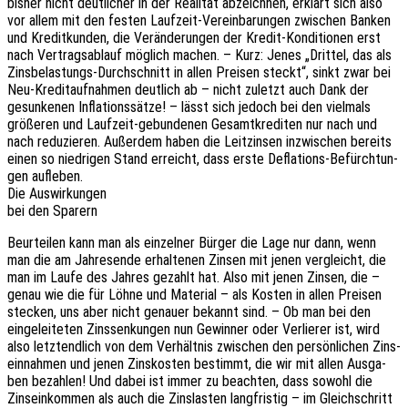
bisher nicht deut­li­cher in der Reali­tät abzeich­nen, erklärt sich also
vor allem mit den festen Lauf­zeit-Verein­ba­run­gen zwischen Banken
und Kredit­kun­den, die Verän­de­run­gen der Kredit-Kondi­tio­nen erst
nach Vertrags­ab­lauf möglich machen. – Kurz: Jenes „Drit­tel, das als
Zins­be­las­tungs-Durch­schnitt in allen Prei­sen steckt“, sinkt zwar bei
Neu-Kredit­auf­nah­men deut­lich ab – nicht zuletzt auch Dank der
gesun­ke­nen Infla­ti­ons­sät­ze! – lässt sich jedoch bei den viel­mals
größe­ren und Lauf­zeit-gebun­de­nen Gesamt­kre­di­ten nur nach und
nach redu­zie­ren. Außer­dem haben die Leit­zin­sen inzwi­schen bereits
einen so nied­ri­gen Stand erreicht, dass erste Defla­ti­ons-Befürch­tun­
gen aufleben.
Die Auswirkungen
bei den Sparern
Beur­tei­len kann man als einzel­ner Bürger die Lage nur dann, wenn
man die am Jahres­en­de erhal­te­nen Zinsen mit jenen vergleicht, die
man im Laufe des Jahres gezahlt hat. Also mit jenen Zinsen, die –
genau wie die für Löhne und Mate­ri­al – als Kosten in allen Prei­sen
stecken, uns aber nicht genau­er bekannt sind. – Ob man bei den
einge­lei­te­ten Zins­sen­kun­gen nun Gewin­ner oder Verlie­rer ist, wird
also letzt­end­lich von dem Verhält­nis zwischen den persön­li­chen Zins­
ein­nah­men und jenen Zins­kos­ten bestimmt, die wir mit allen Ausga­
ben bezah­len! Und dabei ist immer zu beach­ten, dass sowohl die
Zins­ein­kom­men als auch die Zins­las­ten lang­fris­tig – im Gleich­schritt