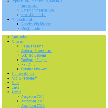
Impressum/Datenschutz/Kontakt
Impressum
Datenschutzerklärung
Kontaktformular
Mitgliedschaft
Regelmäßig fördern
Mitgliedschaft
Startseite
Autoren
Helmut Creutz
Andreas Bangemann
Eckhard Behrens
Wolfgang Berger
Pat Christ
Günther Moewes
Terminkalender
Abo & Probeheft
Shop
Links
Archiv
Ausgaben 2026
Ausgaben 2025
Ausgaben 2024