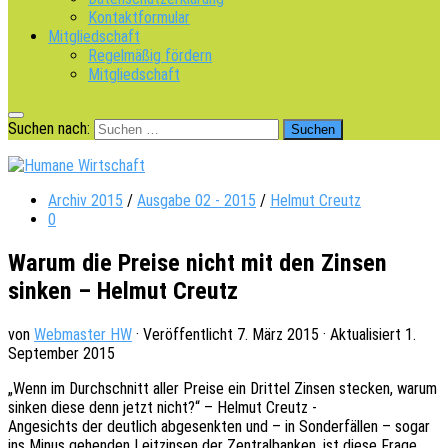
Kontaktformular
Mitgliedschaft
Regelmäßig fördern
Mitgliedschaft
Suchen nach:
Archiv 2015
/
Ausgabe 02 - 2015
/
Helmut Creutz
0
Warum die Preise nicht mit den Zinsen
sinken – Helmut Creutz
von
Webmaster HW
· Veröffentlicht
7. März 2015
· Aktualisiert
1.
September 2015
„Wenn im Durch­schnitt aller Preise ein Drit­tel Zinsen stecken, warum
sinken diese denn jetzt nicht?“ – Helmut Creutz -
Ange­sichts der deut­lich abge­senk­ten und – in Sonder­fäl­len – sogar
ins Minus gehen­den Leit­zin­sen der Zentral­ban­ken, ist diese Frage