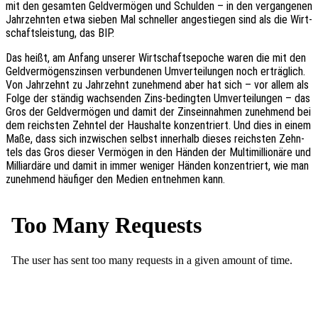
mit den gesam­ten Geld­ver­mö­gen und Schul­den – in den vergan­ge­nen
Jahr­zehn­ten etwa sieben Mal schnel­ler ange­stie­gen sind als die Wirt­
schafts­leis­tung, das BIP.
Das heißt, am Anfang unse­rer Wirt­schafts­epo­che waren die mit den
Geld­ver­mö­gens­zin­sen verbun­de­nen Umver­tei­lun­gen noch erträg­lich.
Von Jahr­zehnt zu Jahr­zehnt zuneh­mend aber hat sich – vor allem als
Folge der stän­dig wach­sen­den Zins-beding­ten Umver­tei­lun­gen – das
Gros der Geld­ver­mö­gen und damit der Zins­ein­nah­men zuneh­mend bei
dem reichs­ten Zehn­tel der Haus­hal­te konzen­triert. Und dies in einem
Maße, dass sich inzwi­schen selbst inner­halb dieses reichs­ten Zehn­
tels das Gros dieser Vermö­gen in den Händen der Multi­mil­lio­nä­re und
Milli­ar­dä­re und damit in immer weni­ger Händen konzen­triert, wie man
zuneh­mend häufi­ger den Medien entneh­men kann.