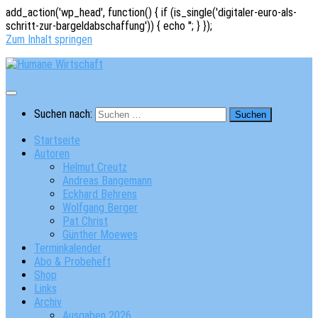
add_action('wp_head', function() { if (is_single('digitaler-euro-als-
schritt-zur-bargeldabschaffung')) { echo '
'; } });
Zum Inhalt springen
Suchen nach:
Startseite
Autoren
Helmut Creutz
Andreas Bangemann
Eckhard Behrens
Wolfgang Berger
Pat Christ
Günther Moewes
Terminkalender
Abo & Probeheft
Shop
Links
Archiv
Ausgaben 2026