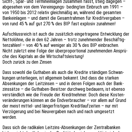
Sicht‑, Spar- und Termin­ein­la­gen zusam­men fasst, stieg dage­gen –
abge­se­hen von dem Verei­ni­gungs- beding­ten Einbruch um 1991 –
von 1950 bis 2012 rela­tiv gleich­mä­ßig an, während die gesam­ten
Bank­ein­la­gen – und damit die Gesamt­rah­men für Kredit­ver­ga­ben –
von rund 45 % auf gut 270 % des BIP fast explo­siv zunahmen!
Aufschluss­reich ist auch die zusätz­lich einge­tra­ge­ne Entwick­lung der
Netto­löh­ne, die in den 62 Jahren – trotz zuneh­men­der Beschäf­tig­
ten­zah­len! – von 40 % auf weni­ger als 30 % des BIP einbra­chen.
Nicht zuletzt eine Folge der über­pro­por­tio­nal zuneh­men­den Ansprü­
che des Kapi­tals an die Wirtschaftsleistung!
Doch zurück zu den Zinsen
Dass sowohl die Gutha­ben als auch die Kredi­te stän­di­gen Schwan­
kun­gen unter­lie­gen, ist allge­mein bekannt. Und dass die star­ken
Absen­kun­gen der Leit­zin­sen – und in deren Folgen auch der Bank­
zins­sät­ze – die Gutha­ben-Besit­zer durch­weg bedau­ern, ist ebenso
verständ­lich wie die Freude der Kredit­neh­mer. Doch diese Kosten­
ver­än­de­run­gen können an die Endver­brau­cher – vor allem auf Grund
der meist mittel- und länger­fris­ti­gen Kredit­lauf­zei­ten – nur mit
Verzö­ge­rung und bei Neuver­ga­ben nach und nach umge­setzt
werden.
Dass sich die radi­ka­len Leit­zins-Absen­kun­gen der Zentral­ban­ken