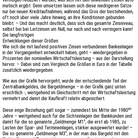
ma­tisch ergibt. Denn umset­zen lassen sich diese nied­ri­ge­ren Sätze
nur bei neuen Kredit­auf­nah­men, während das Gros der bestehen­den,
oft noch über viele Jahre hinweg, an ihre Kondi­tio­nen gebun­den
bleibt. – Und das macht deut­lich, dass sich das gesam­te Zins­ni­veau,
selbst bei bei Leit­zin­sen um Null, nur nach und nach verrin­gern kann!
Die langfristigen
Entwick­lun­gen dieser Größen
Wie sich die mit laufend posi­ti­ven Zinsen verbun­de­nen Bank­ein­la­gen
in der Vergan­gen­heit entwi­ckelt haben, geht – wieder­ge­ge­ben in
Prozen­ten der nomi­nel­len Wirt­schafts­leis­tung – aus der Darstel­lung
hervor. – Dabei sind zum Vergleich die Größen in Euro in der Tabel­le
zusätz­lich wiedergegeben.
Wie aus der Grafik hervor­geht, wurde der entschei­den­de Teil der
Zentral­bank­gel­des, die Bargeld­men­ge – in der Grafik ganz unten
ersicht­lich -, weit­ge­hend im Gleich­schritt mit der Wirt­schafts­leis­tung
vermehrt und damit die Kauf­kraft rela­tiv abgesichert.
er
Diese enge Bezie­hung galt sogar – zumin­dest bis Mitte der 1980
Jahre – weit­ge­hend auch für die Sicht­ein­la­gen der Bank­kun­den und
damit für die so genann­te „Geld­men­ge M1“, die erst ab 1985, zu
Lasten der Spar- und Termin­ein­la­gen, stär­ker ausge­wei­tet wurde! –
Die so genann­te „Geld­men­ge M3“, in der man das Bargeld mit den