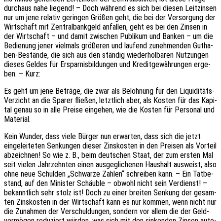
durch­aus nahe liegend! – Doch während es sich bei diesen Leit­zin­sen
nur um jene rela­tiv gerin­gen Größen geht, die bei der Versor­gung der
Wirt­schaft mit Zentral­bank­geld anfal­len, geht es bei den Zinsen in
der Wirt­schaft – und damit zwischen Publi­kum und Banken – um die
Bedie­nung jener viel­mals größe­ren und laufend zuneh­men­den Gutha­
ben-Bestän­de, die sich aus den stän­dig wieder­hol­ba­ren Nutzun­gen
dieses Geldes für Erspar­nis­bil­dun­gen und Kredit­ge­wäh­run­gen erge­
ben. – Kurz:
Es geht um jene Beträ­ge, die zwar als Beloh­nung für den Liqui­di­täts-
Verzicht an die Sparer flie­ßen, letzt­lich aber, als Kosten für das Kapi­
tal genau so in alle Preise einge­hen, wie die Kosten für Perso­nal und
Material.
Kein Wunder, dass viele Bürger nun erwar­ten, dass sich die jetzt
einge­lei­te­ten Senkun­gen dieser Zins­kos­ten in den Prei­sen als Vorteil
abzeich­nen! So wie z. B., beim deut­schen Staat, der zum ersten Mal
seit vielen Jahr­zehn­ten einen ausge­gli­che­nen Haus­halt ausweist, also
ohne neue Schul­den „Schwar­ze Zahlen“ schrei­ben kann. – Ein Tatbe­
stand, auf den Minis­ter Schäub­le – obwohl nicht sein Verdienst! –
bekannt­lich sehr stolz ist! Doch zu einer brei­ten Senkung der gesam­
ten Zins­kos­ten in der Wirt­schaft kann es nur kommen, wenn nicht nur
die Zunah­men der Verschul­dun­gen, sondern vor allem die der Geld­
ver­mö­gen redu­ziert würden, was sich mit den sinken­den Zinsen auto­