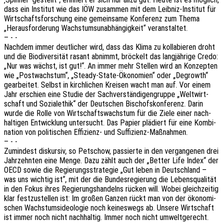
dass ein Insti­tut wie das IÖW zusam­men mit dem Leib­niz-Insti­tut für
Wirt­schafts­for­schung eine gemein­sa­me Konfe­renz zum Thema
„Heraus­for­de­rung Wachs­tums­un­ab­hän­gig­keit“ veranstaltet.
– - -
Nach­dem immer deut­li­cher wird, dass das Klima zu kolla­bie­ren droht
und die Biodi­ver­si­tät rasant abnimmt, bröckelt das lang­jäh­ri­ge Credo:
„Nur was wächst, ist gut!“. An immer mehr Stel­len wird an Konzep­ten
wie „Post­wachs­tum“, „Steady-State-Ökono­mien“ oder „Degrowth“
gear­bei­tet. Selbst in kirch­li­chen Krei­sen wacht man auf. Vor einem
Jahr erschien eine Studie der Sach­ver­stän­di­gen­grup­pe „Welt­wirt­
schaft und Sozi­al­ethik“ der Deut­schen Bischofs­kon­fe­renz. Darin
wurde die Rolle von Wirt­schafts­wachs­tum für die Ziele einer nach­
hal­ti­gen Entwick­lung unter­sucht. Das Papier plädiert für eine Kombi­
na­ti­on von poli­ti­schen Effi­zi­enz- und Suffizienz-Maßnahmen.
– - -
Zumin­dest diskur­siv, so Petschow, passier­te in den vergan­ge­nen drei
Jahr­zehn­ten eine Menge. Dazu zählt auch der „Better Life Index“ der
OECD sowie die Regie­rungs­stra­te­gie „Gut leben in Deutsch­land –
was uns wich­tig ist“, mit der die Bundes­re­gie­rung die Lebens­qua­li­tät
in den Fokus ihres Regie­rungs­han­delns rücken will. Wobei gleich­zei­tig
klar fest­zu­stel­len ist: Im großen Ganzen rückt man von der ökono­mi­
schen Wachs­tums­ideo­lo­gie noch keines­wegs ab. Unsere Wirt­schaft
ist immer noch nicht nach­hal­tig. Immer noch nicht umwelt­ge­recht.