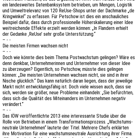
ein landes­wei­tes Daten­bank­sys­tem betrie­ben, um Mengen, Logis­tik
und Umwelt­re­le­vanz von 120 ReUse-Shops unter der Dach­mar­ke „de
Kring­win­kel“ zu erfas­sen. Für Petschow ist dies ein anschau­li­ches
Beispiel dafür, dass durch profes­sio­nel­le Höher­ska­lie­rung einer Idee
weit­rei­chen­de Effek­te erzielt werden können: „In Flan­dern erhielt
der Gedan­ke ‚ReUse’ sehr große Unterstützung.“
– - -
Die meis­ten Firmen wach­sen nicht
– - -
Doch wie könnte dies beim Thema Post­wachs­tum gelin­gen? Wäre es
denn denk­bar, Unter­neh­me­rin­nen und Unter­neh­mer von dieser Idee
zu über­zeu­gen? Eigent­lich, so Petschow, müsste dies gelin­gen
können: „Die meis­ten Unter­neh­men wach­sen nicht, sie sind in ihrer
Nische glück­lich.“ Das kann natür­lich daran liegen, dass der jewei­li­ge
Markt nicht entwick­lungs­fä­hig ist. Doch viele wissen auch, dass sie
sich, werden sie größer, neue Proble­me einhan­deln: „Sie befürch­ten,
dass sich die Quali­tät des Mitein­an­ders im Unter­neh­men nega­tiv
verändert.“
– - -
Das IÖW veröf­fent­lich­te 2013 eine inter­es­san­te Studie über die
Rolle von Betrie­ben in einem Trans­for­ma­ti­ons­pro­zess. „Wachs­tums­
neu­tra­le Unter­neh­men“ laute­te der Titel. Mehre­re Chefs erklär­ten
ihre Moti­va­ti­on für eine wachs­tums­neu­tra­le Ausrich­tung ihrer Firma.