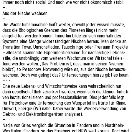
Immer noch nicht sozial. Und nach wie vor nicht ökono­misch stabil.
– - -
Aus der Nische wachsen
– - -
Die Wachs­tums­ma­schi­ne läuft weiter, obwohl jeder wissen müsste,
dass die ökolo­gi­schen Gren­zen des Plane­ten längst nicht mehr
einge­hal­ten werden können. Immer­hin bilde­ten sich inner­halb des
Systems eine Menge wider­stän­di­ger Nischen heraus. Man denke an
Tran­si­ti­on Town, Umsonst­lä­den, Tausch­rin­ge oder Frei­raum-Projek­te
– alle­samt span­nen­de Expe­ri­men­tier­räu­me für nach­hal­ti­ge Lebens­
sti­le, die unab­hän­gig vom weite­ren Wachs­tum der Wirt­schafts­leis­
tung werden wollen. „Das Problem ist, dass man in seinen Nischen
bleibt“, so Petschow. Notwen­dig wäre es, aus der Nische heraus­zu­
wach­sen. Doch wie gelingt das? Unter­su­chun­gen hierzu gibt es kaum.
– - -
Eine neue Lebens- und Wirt­schafts­wei­se kann wahr­schein­lich nur
dann gesell­schaft­lich veran­kert werden, wenn sich die klei­nen Initia­ti­
ven insti­tu­tio­na­li­sie­ren und profes­sio­na­li­sie­ren. Dies jeden­falls legt
für Petschow eine Unter­su­chung des Wupper­tal Insti­tuts für Klima,
Umwelt, Ener­gie (WI) nahe. Dabei wurde die Wieder­ver­wen­dung von
Elek­tro- und Elek­tro­ni­kal­t­ge­rä­ten analysiert.
– - -
Nadja von Gries verglich die Situa­ti­on in Flan­dern und in Nord­rhein-
West­fa­len. Flan­dern, so das Ergeb­nis, ist NRW weit voraus. Dort wird