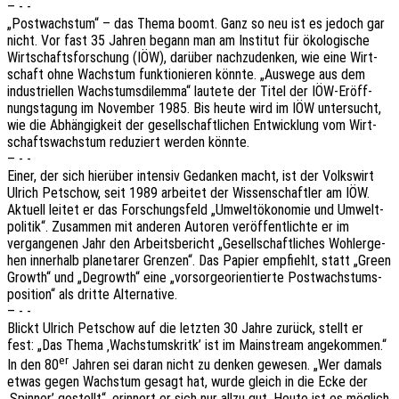
– - -
„Post­wachs­tum“ – das Thema boomt. Ganz so neu ist es jedoch gar
nicht. Vor fast 35 Jahren begann man am Insti­tut für ökolo­gi­sche
Wirt­schafts­for­schung (IÖW), darüber nach­zu­den­ken, wie eine Wirt­
schaft ohne Wachs­tum funk­tio­nie­ren könnte. „Auswe­ge aus dem
indus­tri­el­len Wachs­tums­di­lem­ma“ laute­te der Titel der IÖW-Eröff­
nungs­ta­gung im Novem­ber 1985. Bis heute wird im IÖW unter­sucht,
wie die Abhän­gig­keit der gesell­schaft­li­chen Entwick­lung vom Wirt­
schafts­wachs­tum redu­ziert werden könnte.
– - -
Einer, der sich hier­über inten­siv Gedan­ken macht, ist der Volks­wirt
Ulrich Petschow, seit 1989 arbei­tet der Wissen­schaft­ler am IÖW.
Aktu­ell leitet er das Forschungs­feld „Umwelt­öko­no­mie und Umwelt­
po­li­tik“. Zusam­men mit ande­ren Autoren veröf­fent­lich­te er im
vergan­ge­nen Jahr den Arbeits­be­richt „Gesell­schaft­li­ches Wohl­erge­
hen inner­halb plane­ta­rer Gren­zen“. Das Papier empfiehlt, statt „Green
Growth“ und „Degrowth“ eine „vorsor­ge­ori­en­tier­te Post­wachs­tums­
po­si­ti­on“ als dritte Alternative.
– - -
Blickt Ulrich Petschow auf die letz­ten 30 Jahre zurück, stellt er
fest: „Das Thema ‚Wachs­tums­kritk’ ist im Main­stream ange­kom­men.“
er
In den 80
Jahren sei daran nicht zu denken gewe­sen. „Wer damals
etwas gegen Wachs­tum gesagt hat, wurde gleich in die Ecke der
‚Spin­ner’ gestellt“, erin­nert er sich nur allzu gut. Heute ist es möglich,