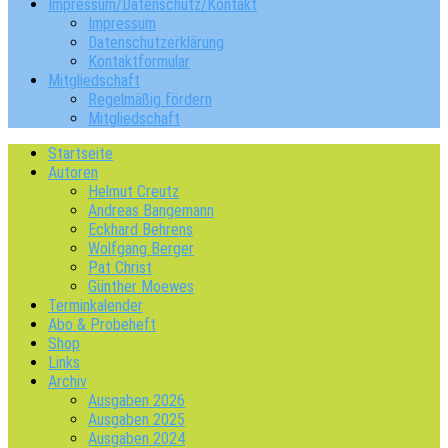
Impressum/Datenschutz/Kontakt
Impressum
Datenschutzerklärung
Kontaktformular
Mitgliedschaft
Regelmäßig fördern
Mitgliedschaft
Startseite
Autoren
Helmut Creutz
Andreas Bangemann
Eckhard Behrens
Wolfgang Berger
Pat Christ
Günther Moewes
Terminkalender
Abo & Probeheft
Shop
Links
Archiv
Ausgaben 2026
Ausgaben 2025
Ausgaben 2024