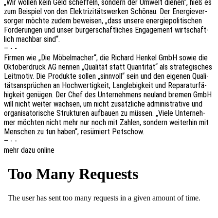
„Wir wollen kein Geld schef­feln, sondern der Umwelt dienen“, hieß es
zum Beispiel von den Elek­tri­zi­täts­wer­ken Schön­au. Der Ener­gie­ver­
sor­ger möchte zudem bewei­sen, „dass unsere ener­gie­po­li­ti­schen
Forde­run­gen und unser bürger­schaft­li­ches Enga­ge­ment wirt­schaft­
lich mach­bar sind“.
– - -
Firmen wie „Die Möbel­ma­cher“, die Richard Henkel GmbH sowie die
Okto­ber­druck AG nennen „Quali­tät statt Quan­ti­tät“ als stra­te­gi­sches
Leit­mo­tiv. Die Produk­te sollen „sinn­voll“ sein und den eige­nen Quali­
täts­an­sprü­chen an Hoch­wer­tig­keit, Lang­le­big­keit und Repa­ra­tur­fä­
hig­keit genü­gen. Der Chef des Unter­neh­mens neuland bremen GmbH
will nicht weiter wach­sen, um nicht zusätz­li­che admi­nis­tra­ti­ve und
orga­ni­sa­to­ri­sche Struk­tu­ren aufbau­en zu müssen. „Viele Unter­neh­
mer möch­ten nicht mehr nur noch mit Zahlen, sondern weiter­hin mit
Menschen zu tun haben“, resü­miert Petschow.
– - -
mehr dazu online