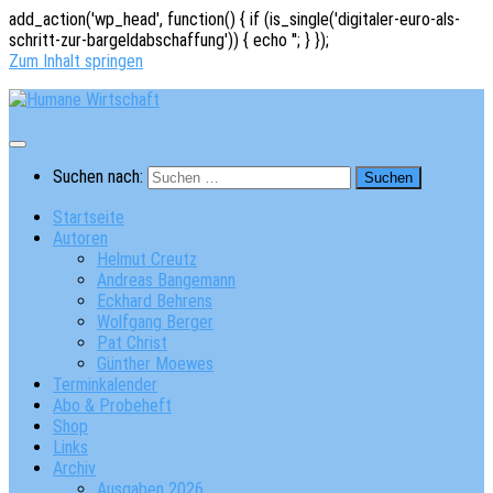
add_action('wp_head', function() { if (is_single('digitaler-euro-als-
schritt-zur-bargeldabschaffung')) { echo '
'; } });
Zum Inhalt springen
Suchen nach:
Startseite
Autoren
Helmut Creutz
Andreas Bangemann
Eckhard Behrens
Wolfgang Berger
Pat Christ
Günther Moewes
Terminkalender
Abo & Probeheft
Shop
Links
Archiv
Ausgaben 2026