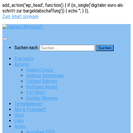
add_action('wp_head', function() { if (is_single('digitaler-euro-als-
schritt-zur-bargeldabschaffung')) { echo '
'; } });
Zum Inhalt springen
Suchen nach:
Startseite
Autoren
Helmut Creutz
Andreas Bangemann
Eckhard Behrens
Wolfgang Berger
Pat Christ
Günther Moewes
Terminkalender
Abo & Probeheft
Shop
Links
Archiv
Ausgaben 2026