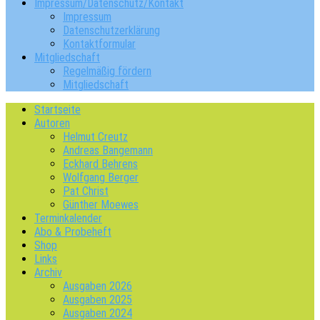
Impressum/Datenschutz/Kontakt
Impressum
Datenschutzerklärung
Kontaktformular
Mitgliedschaft
Regelmäßig fördern
Mitgliedschaft
Startseite
Autoren
Helmut Creutz
Andreas Bangemann
Eckhard Behrens
Wolfgang Berger
Pat Christ
Günther Moewes
Terminkalender
Abo & Probeheft
Shop
Links
Archiv
Ausgaben 2026
Ausgaben 2025
Ausgaben 2024