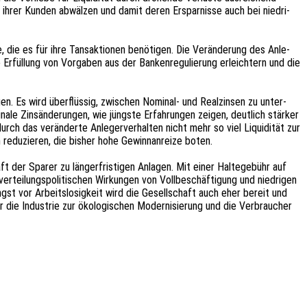
n ihrer Kunden abwäl­zen und damit deren Erspar­nis­se auch bei nied­ri­
die es für ihre Tans­ak­tio­nen benö­ti­gen. Die Verän­de­rung des Anle­
ie Erfül­lung von Vorga­ben aus der Banken­re­gu­lie­rung erleich­tern und die
dun­gen. Es wird über­flüs­sig, zwischen Nomi­nal- und Real­zin­sen zu unter­
­na­le Zins­än­de­run­gen, wie jüngs­te Erfah­run­gen zeigen, deut­lich stär­ker
ch das verän­der­te Anle­ger­ver­hal­ten nicht mehr so viel Liqui­di­tät zur
 redu­zie­ren, die bisher hohe Gewinn­an­rei­ze boten.
ft der Sparer zu länger­fris­ti­gen Anla­gen. Mit einer Halte­ge­bühr auf
tei­lungs­po­li­ti­schen Wirkun­gen von Voll­be­schäf­ti­gung und nied­ri­gen
gst vor Arbeits­lo­sig­keit wird die Gesell­schaft auch eher bereit und
die Indus­trie zur ökolo­gi­schen Moder­ni­sie­rung und die Verbrau­cher