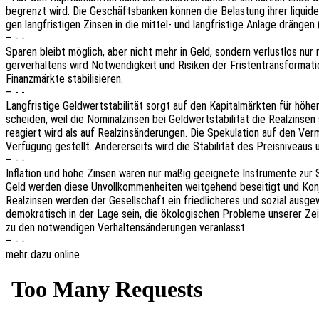
begrenzt wird. Die Geschäfts­ban­ken können die Belas­tung ihrer liqui­den
gen lang­fris­ti­gen Zinsen in die mittel- und lang­fris­ti­ge Anlage drän­gen 
– - -
Sparen bleibt möglich, aber nicht mehr in Geld, sondern verlust­los nur no
ger­ver­hal­tens wird Notwen­dig­keit und Risi­ken der Fris­ten­trans­for­ma­
Finanz­märk­te stabilisieren.
– - -
Lang­fris­ti­ge Geld­wert­sta­bi­li­tät sorgt auf den Kapi­tal­märk­ten für höhe
schei­den, weil die Nomi­nal­zin­sen bei Geld­wert­sta­bi­li­tät die Real­zin­se
reagiert wird als auf Real­zins­än­de­run­gen. Die Speku­la­ti­on auf den Ve
Verfü­gung gestellt. Ande­rer­seits wird die Stabi­li­tät des Preis­ni­veaus
– - -
Infla­ti­on und hohe Zinsen waren nur mäßig geeig­ne­te Instru­men­te zur St
Geld werden diese Unvoll­kom­men­hei­ten weit­ge­hend besei­tigt und Konjunk­
Real­zin­sen werden der Gesell­schaft ein fried­li­che­res und sozial ausg
demo­kra­tisch in der Lage sein, die ökolo­gi­schen Proble­me unse­rer Zei
zu den notwen­di­gen Verhal­tens­än­de­run­gen veranlasst.
– - -
mehr dazu online