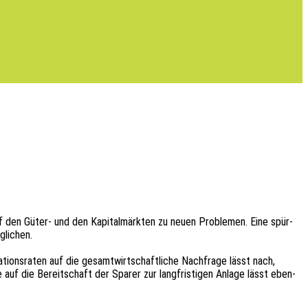
auf den Güter- und den Kapi­tal­märk­ten zu neuen Proble­men. Eine spür­
glichen.
­ons­ra­ten auf die gesamt­wirt­schaft­li­che Nach­fra­ge lässt nach,
t­ze auf die Bereit­schaft der Sparer zur lang­fris­ti­gen Anlage lässt eben­