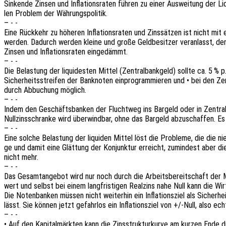
Sinken­de Zinsen und Infla­ti­ons­ra­ten führen zu einer Auswei­tung der Liqu
len Problem der Währungspolitik.
– - -
Eine Rück­kehr zu höhe­ren Infla­ti­ons­ra­ten und Zins­sät­zen ist nicht m
werden. Dadurch werden kleine und große Geld­be­sit­zer veran­lasst, den Um
Zinsen und Infla­ti­ons­ra­ten eingedämmt.
– - -
Die Belas­tung der liqui­des­ten Mittel (Zentral­bank­geld) sollte ca. 5 %
Sicher­heits­strei­fen der Bank­no­ten einpro­gram­mie­ren und • bei den Z
durch Abbu­chung möglich.
– - -
Indem den Geschäfts­ban­ken der Flucht­weg ins Bargeld oder in Zentral­ban
Null­zins­schran­ke wird über­wind­bar, ohne das Bargeld abzu­schaf­fen. E
– - -
Eine solche Belas­tung der liqui­den Mittel löst die Proble­me, die die nied­
ge und damit eine Glät­tung der Konjunk­tur erreicht, zumin­dest aber die G
nicht mehr.
– - -
Das Gesamt­an­ge­bot wird nur noch durch die Arbeits­be­reit­schaft der 
wert und selbst bei einem lang­fris­ti­gen Real­zins nahe Null kann die Wir
Die Noten­ban­ken müssen nicht weiter­hin ein Infla­ti­ons­ziel als Sicher­hei
lässt. Sie können jetzt gefahr­los ein Infla­ti­ons­ziel von +/-Null, also echt
– - -
• Auf den Kapi­tal­märk­ten kann die Zins­struk­tur­kur­ve am kurzen Ende d