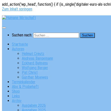
add_action('wp_head', function() { if (is_single('digitaler-euro-als-schr
Zum Inhalt springen
Suchen nach:
Startseite
Autoren
Helmut Creutz
Andreas Bangemann
Eckhard Behrens
Wolfgang Berger
Pat Christ
Günther Moewes
Terminkalender
Abo & Probeheft
Shop
Links
Archiv
Ausgaben 2026
Ausgaben 2025