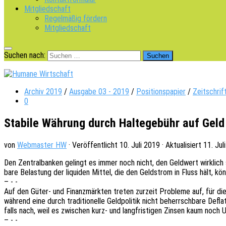
Mitgliedschaft
Regelmäßig fördern
Mitgliedschaft
Suchen nach:
Archiv 2019
/
Ausgabe 03 - 2019
/
Positionspapier
/
Zeitschrif
0
Stabile Währung durch Haltegebühr auf Geld
von
Webmaster HW
· Veröffentlicht
10. Juli 2019
· Aktualisiert
11. Jul
Den Zentral­ban­ken gelingt es immer noch nicht, den Geld­wert wirk­lich s
ba­re Belas­tung der liqui­den Mittel, die den Geld­strom in Fluss hält, k
– - -
Auf den Güter- und Finanz­märk­ten treten zurzeit Proble­me auf, für die es
während eine durch tradi­tio­nel­le Geld­po­li­tik nicht beherrsch­ba­re Defla
falls nach, weil es zwischen kurz- und lang­fris­ti­gen Zinsen kaum noch Unt
– - -