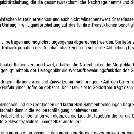
i­di­täts­hal­tung, die die gesamt­wirt­schaft­li­che Nach­fra­ge hemmt und die
it einfa­chen Mitteln erreich­bar und auch nicht wünschens­wert. Statt­des­sen
fang ihrer Liqui­di­täts­hal­tung auf das für ihre Trans­ak­tio­nen benö­tig
 p. a. betra­gen und möglichst tages­ge­nau abge­rech­net werden. Sie ließe 
entral­bank­gut­ha­ben der Geschäfts­ban­ken durch schlich­te Abbu­chung be
k­gut­ha­ben versperrt wird, erhal­ten die Noten­ban­ken die Möglich­keit, d
s genügt, mittels der Halte­ge­bühr die Wertauf­be­wah­rungs­funk­ti­on des
ri­gen Infla­ti­ons­ra­ten und Zins­sät­ze mit sich brin­gen: • Auf den Güter­m
efahr einer Defla­ti­on gebannt. Der stabi­li­sier­te Geld­strom trägt dann de
Menschen und die recht­li­chen und kultu­rel­len Rahmen­be­din­gun­gen beg
t­schaft dann in die Voll­be­schäf­ti­gung hineinwachsen. – - -
ts­ab­stand zur Defla­ti­on verfol­gen, da die Liqui­di­täts­ge­bühr die für die
e Geld­wert­sta­bi­li­tät, unmit­tel­bar ansteuern.
urch nega­ti­ve Leit­zin­sen in den nega­ti­ven Bereich gezo­gen werden, weil