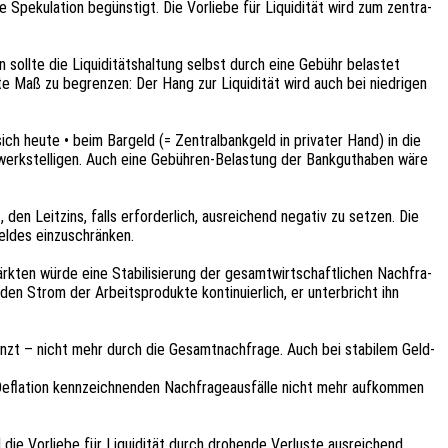
 Speku­la­ti­on begüns­tigt. Die Vorlie­be für Liqui­di­tät wird zum zentra­
 sollte die Liqui­di­täts­hal­tung selbst durch eine Gebühr belas­tet
­te Maß zu begren­zen: Der Hang zur Liqui­di­tät wird auch bei nied­ri­gen
sich heute • beim Bargeld (= Zentral­bank­geld in priva­ter Hand) in die
werk­stel­li­gen. Auch eine Gebüh­ren-Belas­tung der Bank­gut­ha­ben wäre
en Leit­zins, falls erfor­der­lich, ausrei­chend nega­tiv zu setzen. Die
 Geldes einzuschränken.
ärk­ten würde eine Stabi­li­sie­rung der gesamt­wirt­schaft­li­chen Nach­fra­
n Strom der Arbeits­pro­duk­te konti­nu­ier­lich, er unter­bricht ihn
renzt – nicht mehr durch die Gesamt­nach­fra­ge. Auch bei stabi­lem Geld­
 Defla­ti­on kenn­zeich­nen­den Nach­fra­ge­aus­fäl­le nicht mehr aufkom­men
 die Vorlie­be für Liqui­di­tät durch drohen­de Verlus­te ausrei­chend