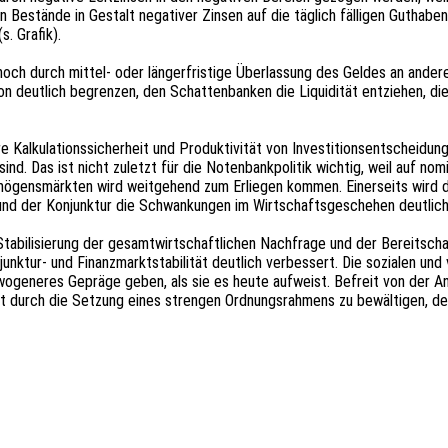
 Bestän­de in Gestalt nega­ti­ver Zinsen auf die täglich fälli­gen Gutha­be
(s. Grafik).
ch durch mittel- oder länger­fris­ti­ge Über­las­sung des Geldes an andere, 
ti­on deut­lich begren­zen, den Schat­ten­ban­ken die Liqui­di­tät entzie­hen, d
re Kalku­la­ti­ons­si­cher­heit und Produk­ti­vi­tät von Inves­ti­ti­ons­ent­schei­
n sind. Das ist nicht zuletzt für die Noten­bank­po­li­tik wich­tig, weil auf nomi
rmö­gens­märk­ten wird weit­ge­hend zum Erlie­gen kommen. Einer­seits wird dur
 und der Konjunk­tur die Schwan­kun­gen im Wirt­schafts­ge­sche­hen deut­lich
abi­li­sie­rung der gesamt­wirt­schaft­li­chen Nach­fra­ge und der Bereit­scha
tur- und Finanz­markt­sta­bi­li­tät deut­lich verbes­sert. Die sozia­len und ver
e­wo­ge­ne­res Geprä­ge geben, als sie es heute aufweist. Befreit von der An
t durch die Setzung eines stren­gen Ordnungs­rah­mens zu bewäl­ti­gen, der 