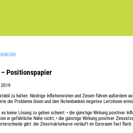
tenarchiv
 – Positionspapier
i 2019
tabil zu halten. Nied­ri­ge Infla­ti­ons­ra­ten und Zinsen führen außer­dem 
önnte die Proble­me lösen und den Noten­ban­ken nega­ti­ve Leit­zin­sen ermö
 keine Lösung zu geben scheint: • die güns­ti­ge Wirkung posi­ti­ver Infla­ti
­ti­on in gefähr­li­che Nähe rückt; • die güns­ti­ge Wirkung posi­ti­ver Zins­sä
er­schie­de gibt: die Zins­struk­tur­kur­ve verläuft im Euro­raum fast flach.