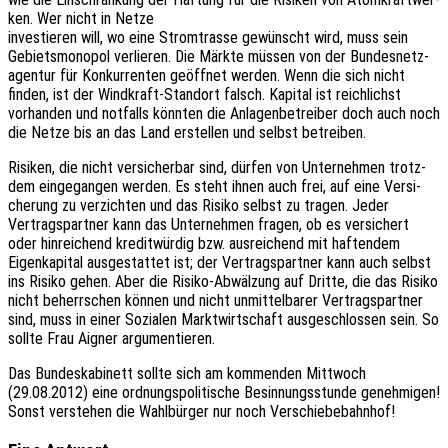
ken. Wer nicht in Netze
inves­tie­ren will, wo eine Strom­tras­se gewünscht wird, muss sein
Gebiets­mo­no­pol verlie­ren. Die Märkte müssen von der Bundes­netz­
agen­tur für Konkur­ren­ten geöff­net werden. Wenn die sich nicht
finden, ist der Wind­kraft-Stand­ort falsch. Kapi­tal ist reich­lichst
vorhan­den und notfalls könn­ten die Anla­gen­be­trei­ber doch auch noch
die Netze bis an das Land erstel­len und selbst betreiben.
Risi­ken, die nicht versi­cher­bar sind, dürfen von Unter­neh­men trotz­
dem einge­gan­gen werden. Es steht ihnen auch frei, auf eine Versi­
che­rung zu verzich­ten und das Risiko selbst zu tragen. Jeder
Vertrags­part­ner kann das Unter­neh­men fragen, ob es versi­chert
oder hinrei­chend kredit­wür­dig bzw. ausrei­chend mit haften­dem
Eigen­ka­pi­tal ausge­stat­tet ist; der Vertrags­part­ner kann auch selbst
ins Risiko gehen. Aber die Risiko-Abwäl­zung auf Dritte, die das Risiko
nicht beherr­schen können und nicht unmit­tel­ba­rer Vertrags­part­ner
sind, muss in einer Sozia­len Markt­wirt­schaft ausge­schlos­sen sein. So
sollte Frau Aigner argumentieren.
Das Bundes­ka­bi­nett sollte sich am kommen­den Mitt­woch
(29.08.2012) eine ordnungs­po­li­ti­sche Besin­nungs­stun­de geneh­mi­gen!
Sonst verste­hen die Wahl­bür­ger nur noch Verschiebebahnhof!