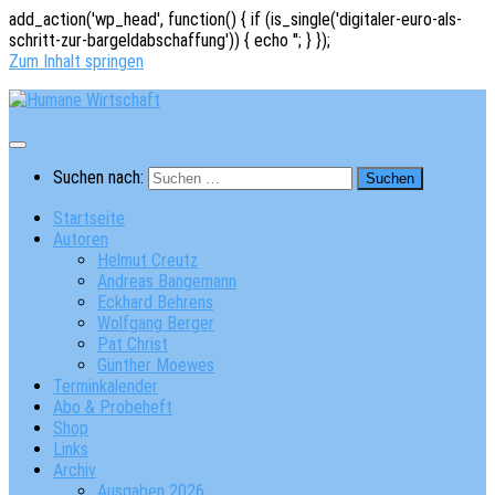
add_action('wp_head', function() { if (is_single('digitaler-euro-als-
schritt-zur-bargeldabschaffung')) { echo '
'; } });
Zum Inhalt springen
Suchen nach:
Startseite
Autoren
Helmut Creutz
Andreas Bangemann
Eckhard Behrens
Wolfgang Berger
Pat Christ
Günther Moewes
Terminkalender
Abo & Probeheft
Shop
Links
Archiv
Ausgaben 2026