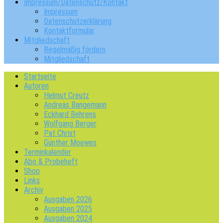
Impressum/Datenschutz/Kontakt
Impressum
Datenschutzerklärung
Kontaktformular
Mitgliedschaft
Regelmäßig fördern
Mitgliedschaft
Startseite
Autoren
Helmut Creutz
Andreas Bangemann
Eckhard Behrens
Wolfgang Berger
Pat Christ
Günther Moewes
Terminkalender
Abo & Probeheft
Shop
Links
Archiv
Ausgaben 2026
Ausgaben 2025
Ausgaben 2024