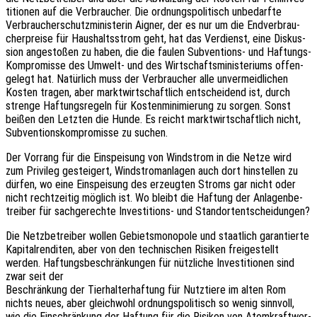
ti­tio­nen auf die Verbrau­cher. Die ordnungs­po­li­tisch unbe­darf­te
Verbrau­cher­schutz­mi­nis­te­rin Aigner, der es nur um die Endver­brau­
cher­prei­se für Haus­halts­strom geht, hat das Verdienst, eine Diskus­
si­on ange­sto­ßen zu haben, die die faulen Subven­ti­ons- und Haftungs-
Kompro­mis­se des Umwelt- und des Wirt­schafts­mi­nis­te­ri­ums offen­
ge­legt hat. Natür­lich muss der Verbrau­cher alle unver­meid­li­chen
Kosten tragen, aber markt­wirt­schaft­lich entschei­dend ist, durch
stren­ge Haftungs­re­geln für Kosten­mi­ni­mie­rung zu sorgen. Sonst
beißen den Letz­ten die Hunde. Es reicht markt­wirt­schaft­lich nicht,
Subven­ti­ons­kom­pro­mis­se zu suchen.
Der Vorrang für die Einspei­sung von Wind­strom in die Netze wird
zum Privi­leg gestei­gert, Wind­strom­an­la­gen auch dort hinstel­len zu
dürfen, wo eine Einspei­sung des erzeug­ten Stroms gar nicht oder
nicht recht­zei­tig möglich ist. Wo bleibt die Haftung der Anla­gen­be­
trei­ber für sach­ge­rech­te Inves­ti­ti­ons- und Standortentscheidungen?
Die Netz­be­trei­ber wollen Gebiets­mo­no­po­le und staat­lich garan­tier­te
Kapi­tal­ren­di­ten, aber von den tech­ni­schen Risi­ken frei­ge­stellt
werden. Haftungs­be­schrän­kun­gen für nütz­li­che Inves­ti­tio­nen sind
zwar seit der
Beschrän­kung der Tier­hal­ter­haf­tung für Nutz­tie­re im alten Rom
nichts neues, aber gleich­wohl ordnungs­po­li­tisch so wenig sinn­voll,
wie die Einschrän­kung der Haftung für die Risi­ken von Atom­kraft­wer­