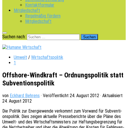
Kontaktformular
Mitgliedschaft
Regelmäßig fördern
Mitgliedschaft
Suchen nach:
Umwelt
/
Wirtschaftspolitik
1
Offshore-Windkraft – Ordnungspolitik statt
Subventionspolitik
von
Eckhard Behrens
· Veröffentlicht
24. August 2012
· Aktualisiert
24. August 2012
Die Poli­tik zur Ener­gie­wen­de verkommt zum Vorwand für Subven­ti­
ons­po­li­tik. Dies zeigen aktu­el­le Pres­se­be­rich­te über die Pläne des
Umwelt- und des Wirt­schafts­mi­nis­ters zur Haftungs­be­gren­zung für
die Netz­be­trei­ber und über die Abwäl­zung der Kosten für Fehl­in­ves­