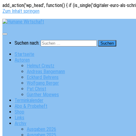
add_action('wp_head', function() { if (is_single('digitaler-euro-als-schr
Zum Inhalt springen
Suchen nach:
Startseite
Autoren
Helmut Creutz
Andreas Bangemann
Eckhard Behrens
Wolfgang Berger
Pat Christ
Günther Moewes
Terminkalender
Abo & Probeheft
Shop
Links
Archiv
Ausgaben 2026
Ausgaben 2025