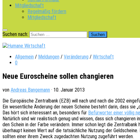
Mitgliedschaft
Regelmäßig fördern
Mitgliedschaft
Suchen nach:
Allgemein
/
Meldungen
/
Veränderung
/
Wirtschaft
0
Neue Euroscheine sollen changieren
von
Andreas Bangemann
·
10. Januar 2013
Die Euro­päi­sche Zentral­bank (EZB) will nach und nach die 2002 einge
Ein wesent­li­che Ände­rung der neuen Schei­ne besteht darin, dass sie „ch
Das hört sich inter­es­sant an, beson­ders für
Befür­wor­ter einer völlig n
Natür­lich sind wir realis­tisch genug und wissen, dass sich chan­gie­ren
den Schein in der Farbe verän­dern. Immer schon legt die Zentral­bank hö
über­haupt keinen Wert auf die tatsäch­li­che Nutzung der Geld­schei­ne. M
soll­ten einer ihrem Zweck zuge­dach­ten Nutzung zuge­führt werden.