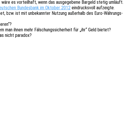
ten, wäre es vorteil­haft, wenn das ausge­ge­be­ne Bargeld stetig umläuft.
r Deut­schen Bundes­bank im Okto­ber 2012
eindrucks­voll aufzeig­te.
et, bzw. ist mit unbe­kann­ter Nutzung außer­halb des Euro-Währungs­
e­ren“?
m man ihnen mehr Fälschungs­si­cher­heit für „ihr“ Geld bietet?
das nicht paradox?