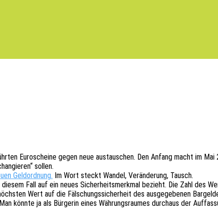
­führ­ten Euro­schei­ne gegen neue austau­schen. Den Anfang macht im Ma
an­gie­ren“ sollen.
euen Geld­ord­nung.
Im Wort steckt Wandel, Verän­de­rung, Tausch.
 in diesem Fall auf ein neues Sicher­heits­merk­mal bezieht. Die Zahl des W
chs­ten Wert auf die Fälschungs­si­cher­heit des ausge­ge­be­nen Bargel­des
an könnte ja als Bürge­rin eines Währungs­rau­mes durch­aus der Auffas­sung 