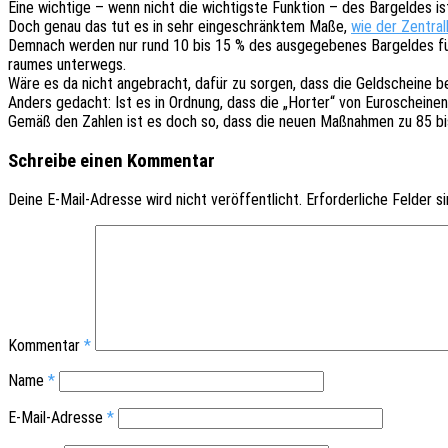
Eine wich­ti­ge – wenn nicht die wich­tigs­te Funk­ti­on – des Bargel­des is
Doch genau das tut es in sehr einge­schränk­tem Maße,
wie der Zentral­
Demnach werden nur rund 10 bis 15 % des ausge­ge­be­nes Bargel­des fü
rau­mes unterwegs.
Wäre es da nicht ange­bracht, dafür zu sorgen, dass die Geld­schei­ne
Anders gedacht: Ist es in Ordnung, dass die „Horter“ von Euro­schei­nen 
Gemäß den Zahlen ist es doch so, dass die neuen Maßnah­men zu 85 bis
Schreibe einen Kommentar
Deine E-Mail-Adresse wird nicht veröffentlicht.
Erforderliche Felder s
Kommentar
*
Name
*
E-Mail-Adresse
*