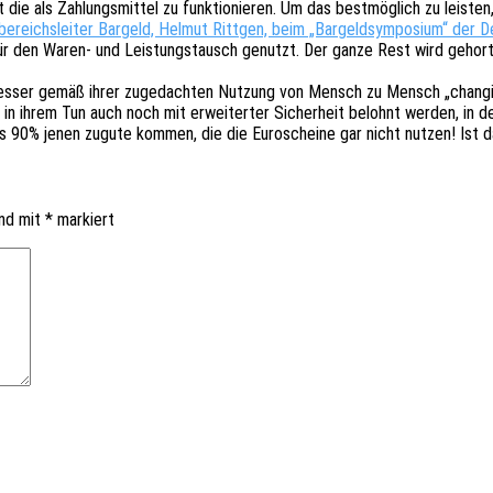
t die als Zahlungs­mit­tel zu funk­tio­nie­ren. Um das best­mög­lich zu leis­
be­reichs­lei­ter Bargeld, Helmut Ritt­gen, beim „Bargeld­sym­po­si­um“ de
r den Waren- und Leis­tungs­tausch genutzt. Der ganze Rest wird gehor­t
 besser gemäß ihrer zuge­dach­ten Nutzung von Mensch zu Mensch „chan­gi
in ihrem Tun auch noch mit erwei­ter­ter Sicher­heit belohnt werden, in de
 90% jenen zugute kommen, die die Euro­schei­ne gar nicht nutzen! Ist 
ind mit
*
markiert