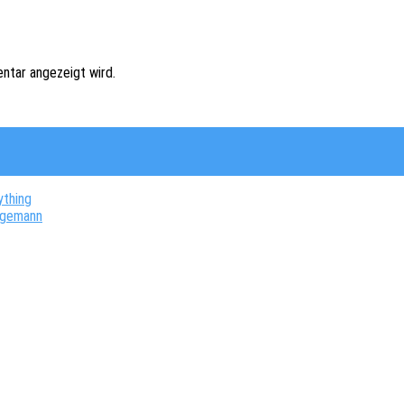
ntar angezeigt wird.
ything
ngemann