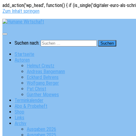
add_action('wp_head', function() { if (is_single('digitaler-euro-als-schr
Zum Inhalt springen
Suchen nach:
Startseite
Autoren
Helmut Creutz
Andreas Bangemann
Eckhard Behrens
Wolfgang Berger
Pat Christ
Günther Moewes
Terminkalender
Abo & Probeheft
Shop
Links
Archiv
Ausgaben 2026
Ausgaben 2025