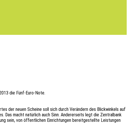
i 2013 die Fünf-Euro-Note.
ertes der neuen Schei­ne soll sich durch Verän­dern des Blick­win­kels auf
. Das macht natür­lich auch Sinn. Ande­rer­seits legt die Zentral­bank
sein, von öffent­li­chen Einrich­tun­gen bereit­ge­stell­te Leis­tun­gen