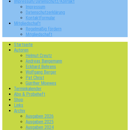
Impressum/Datenschutz/Kontakt
Impressum
Datenschutzerklärung
Kontaktformular
Mitgliedschaft
Regelmäßig fördern
Mitgliedschaft
Startseite
Autoren
Helmut Creutz
Andreas Bangemann
Eckhard Behrens
Wolfgang Berger
Pat Christ
Günther Moewes
Terminkalender
Abo & Probeheft
Shop
Links
Archiv
Ausgaben 2026
Ausgaben 2025
Ausgaben 2024