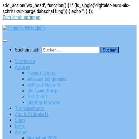
add_action('wp_head', function() { if (is_single('digitaler-euro-als-
schritt-zur-bargeldabschaffung')) { echo '
'; } });
Zum Inhalt springen
Suchen nach:
Startseite
Autoren
Helmut Creutz
Andreas Bangemann
Eckhard Behrens
Wolfgang Berger
Pat Christ
Günther Moewes
Terminkalender
Abo & Probeheft
Shop
Links
Archiv
Ausgaben 2026