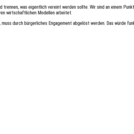
nd tren­nen, was eigent­lich vereint werden sollte. Wir sind an einem Pu
ven wirt­schaft­li­chen Model­len arbeitet.
gt, muss durch bürger­li­ches Enga­ge­ment abge­löst werden. Das würde fu