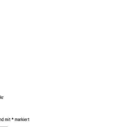
ckr
ind mit
*
markiert