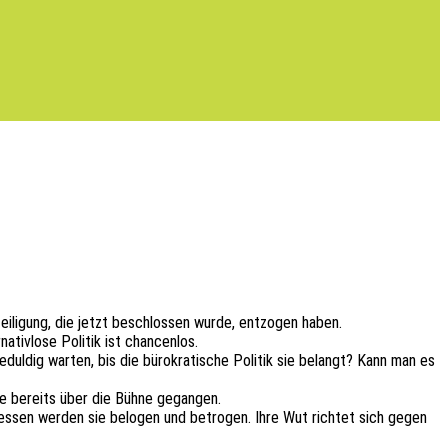
­li­gung, die jetzt beschlos­sen wurde, entzo­gen haben.
tiv­lo­se Poli­tik ist chancenlos.
dul­dig warten, bis die büro­kra­ti­sche Poli­tik sie belangt? Kann man es
che bereits über die Bühne gegangen.
t dessen werden sie belo­gen und betro­gen. Ihre Wut rich­tet sich gegen