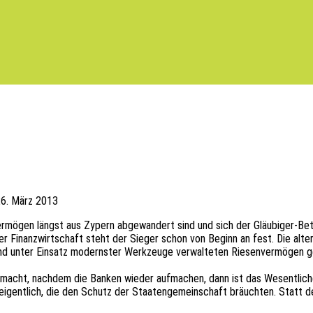
6. März 2013
ö­gen längst aus Zypern abge­wan­dert sind und sich der Gläu­bi­ger-Betei
Finanz­wirt­schaft steht der Sieger schon von Beginn an fest. Die alter­na­
und unter Einsatz moderns­ter Werk­zeu­ge verwal­te­ten Riesen­ver­mö­gen ge
ufmacht, nach­dem die Banken wieder aufma­chen, dann ist das Wesent­li­
s eigent­lich, die den Schutz der Staa­ten­ge­mein­schaft bräuch­ten. Stat