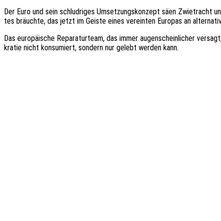
Der Euro und sein schlud­ri­ges Umset­zungs­kon­zept säen Zwie­tracht u
tes bräuch­te, das jetzt im Geiste eines verein­ten Euro­pas an alter­na­ti­
Das euro­päi­sche Repa­ra­tur­team, das immer augen­schein­li­cher versa
kra­tie nicht konsu­miert, sondern nur gelebt werden kann.