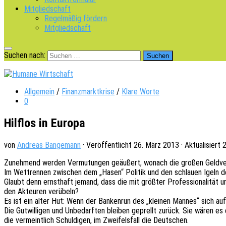
Mitgliedschaft
Regelmäßig fördern
Mitgliedschaft
Suchen nach:
Allgemein
/
Finanzmarktkrise
/
Klare Worte
0
Hilflos in Europa
von
Andreas Bangemann
· Veröffentlicht
26. März 2013
· Aktualisiert
2
Zuneh­mend werden Vermu­tun­gen geäu­ßert, wonach die großen Geld­ver­m
Im Wett­ren­nen zwischen dem „Hasen“ Poli­tik und den schlau­en Igeln der 
Glaubt denn ernst­haft jemand, dass die mit größ­ter Profes­sio­na­li­tät 
den Akteu­ren verübeln?
Es ist ein alter Hut: Wenn der Banken­run des „klei­nen Mannes“ sich a
Die Gutwil­li­gen und Unbe­darf­ten blei­ben geprellt zurück. Sie wären e
die vermeint­lich Schul­di­gen, im Zwei­fels­fall die Deutschen.