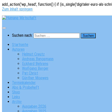
add_action('wp_head', function() { if (is_single('digitaler-euro-als-schr
Zum Inhalt springen
Suchen nach:
Startseite
Autoren
Helmut Creutz
Andreas Bangemann
Eckhard Behrens
Wolfgang Berger
Pat Christ
Günther Moewes
Terminkalender
Abo & Probeheft
Shop
Links
Archiv
Ausgaben 2026
Ausgaben 2025