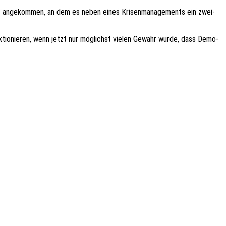
nkt ange­kom­men, an dem es neben eines Krisen­ma­nage­ments ein zwei­
nk­tio­nie­ren, wenn jetzt nur möglichst vielen Gewahr würde, dass Demo­