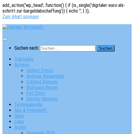
add_action('wp_head', function() { if (is_single('digitaler-euro-als-
schritt-zur-bargeldabschaffung')) { echo '
'; } });
Zum Inhalt springen
Suchen nach:
Startseite
Autoren
Helmut Creutz
Andreas Bangemann
Eckhard Behrens
Wolfgang Berger
Pat Christ
Günther Moewes
Terminkalender
Abo & Probeheft
Shop
Links
Archiv
Ausgaben 2026