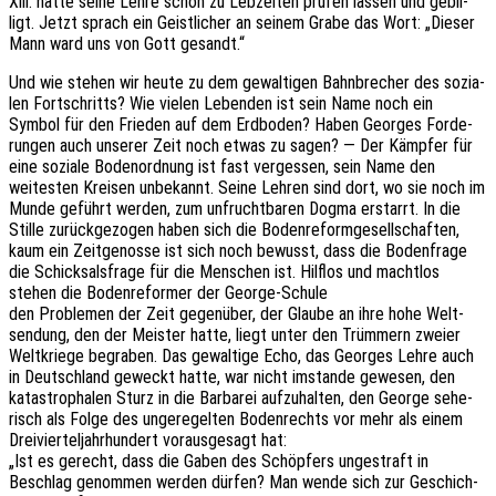
Xlll. hatte seine Lehre schon zu Lebzei­ten prüfen lassen und gebil­
ligt. Jetzt sprach ein Geist­li­cher an seinem Grabe das Wort: „Dieser
Mann ward uns von Gott gesandt.“
Und wie stehen wir heute zu dem gewal­ti­gen Bahn­bre­cher des sozia­
len Fort­schritts? Wie vielen Leben­den ist sein Name noch ein
Symbol für den Frie­den auf dem Erdbo­den? Haben Geor­ges Forde­
run­gen auch unse­rer Zeit noch etwas zu sagen? — Der Kämp­fer für
eine sozia­le Boden­ord­nung ist fast verges­sen, sein Name den
weites­ten Krei­sen unbe­kannt. Seine Lehren sind dort, wo sie noch im
Munde geführt werden, zum unfrucht­ba­ren Dogma erstarrt. In die
Stille zurück­ge­zo­gen haben sich die Boden­re­form­ge­sell­schaf­ten,
kaum ein Zeit­ge­nos­se ist sich noch bewusst, dass die Boden­fra­ge
die Schick­sals­fra­ge für die Menschen ist. Hilf­los und macht­los
stehen die Boden­re­for­mer der George-Schule
den Proble­men der Zeit gegen­über, der Glaube an ihre hohe Welt­
sen­dung, den der Meis­ter hatte, liegt unter den Trüm­mern zweier
Welt­krie­ge begra­ben. Das gewal­ti­ge Echo, das Geor­ges Lehre auch
in Deutsch­land geweckt hatte, war nicht imstan­de gewe­sen, den
kata­stro­pha­len Sturz in die Barba­rei aufzu­hal­ten, den George sehe­
risch als Folge des unge­re­gel­ten Boden­rechts vor mehr als einem
Drei­vier­tel­jahr­hun­dert voraus­ge­sagt hat:
„Ist es gerecht, dass die Gaben des Schöp­fers unge­straft in
Beschlag genom­men werden dürfen? Man wende sich zur Geschich­