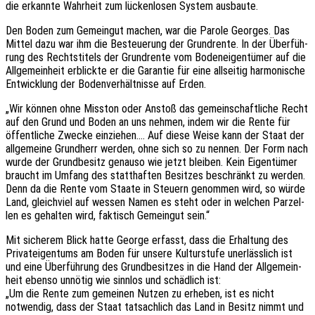
die erkann­te Wahr­heit zum lücken­lo­sen System ausbaute.
Den Boden zum Gemein­gut machen, war die Parole Geor­ges. Das
Mittel dazu war ihm die Besteue­rung der Grund­ren­te. In der Über­füh­
rung des Rechts­ti­tels der Grund­ren­te vom Boden­ei­gen­tü­mer auf die
Allge­mein­heit erblick­te er die Garan­tie für eine allsei­tig harmo­ni­sche
Entwick­lung der Boden­ver­hält­nis­se auf Erden.
„Wir können ohne Miss­ton oder Anstoß das gemein­schaft­li­che Recht
auf den Grund und Boden an uns nehmen, indem wir die Rente für
öffent­li­che Zwecke einzie­hen.… Auf diese Weise kann der Staat der
allge­mei­ne Grund­herr werden, ohne sich so zu nennen. Der Form nach
wurde der Grund­be­sitz genau­so wie jetzt blei­ben. Kein Eigen­tü­mer
braucht im Umfang des statt­haf­ten Besit­zes beschränkt zu werden.
Denn da die Rente vom Staate in Steu­ern genom­men wird, so würde
Land, gleich­viel auf wessen Namen es steht oder in welchen Parzel­
len es gehal­ten wird, faktisch Gemein­gut sein.“
Mit siche­rem Blick hatte George erfasst, dass die Erhal­tung des
Privat­ei­gen­tums am Boden für unsere Kultur­stu­fe uner­läss­lich ist
und eine Über­füh­rung des Grund­be­sit­zes in die Hand der Allge­mein­
heit ebenso unnö­tig wie sinn­los und schäd­lich ist:
„Um die Rente zum gemei­nen Nutzen zu erhe­ben, ist es nicht
notwen­dig, dass der Staat tatsach­lich das Land in Besitz nimmt und