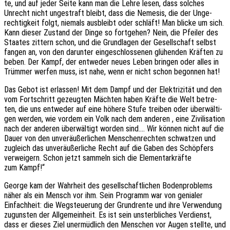
te, und auf jeder Seite kann man die Lehre lesen, dass solches
Unrecht nicht unge­straft bleibt, dass die Neme­sis, die der Unge­
rech­tig­keit folgt, niemals ausbleibt oder schläft! Man blicke um sich.
Kann dieser Zustand der Dinge so fort­ge­hen? Nein, die Pfei­ler des
Staa­tes zittern schon, und die Grund­la­gen der Gesell­schaft selbst
fangen an, von den darun­ter einge­schlos­se­nen glühen­den Kräf­ten zu
beben. Der Kampf, der entwe­der neues Leben brin­gen oder alles in
Trüm­mer werfen muss, ist nahe, wenn er nicht schon begon­nen hat!
Das Gebot ist erlas­sen! Mit dem Dampf und der Elek­tri­zi­tät und den
vom Fort­schritt gezeug­ten Mäch­ten haben Kräfte die Welt betre­
ten, die uns entwe­der auf eine höhere Stufe trei­ben oder über­wäl­ti­
gen werden, wie vordem ein Volk nach dem ande­ren , eine Zivi­li­sa­ti­on
nach der ande­ren über­wäl­tigt worden sind.… Wir können nicht auf die
Dauer von den unver­äu­ßer­li­chen Menschen­rech­ten schwat­zen und
zugleich das unver­äu­ßer­li­che Recht auf die Gaben des Schöp­fers
verwei­gern. Schon jetzt sammeln sich die Elemen­tar­kräf­te
zum Kampf!“
George kam der Wahr­heit des gesell­schaft­li­chen Boden­pro­blems
näher als ein Mensch vor ihm. Sein Programm war von genia­ler
Einfach­heit: die Wegsteue­rung der Grund­ren­te und ihre Verwen­dung
zuguns­ten der Allge­mein­heit. Es ist sein unsterb­li­ches Verdienst,
dass er dieses Ziel uner­müd­lich den Menschen vor Augen stell­te, und