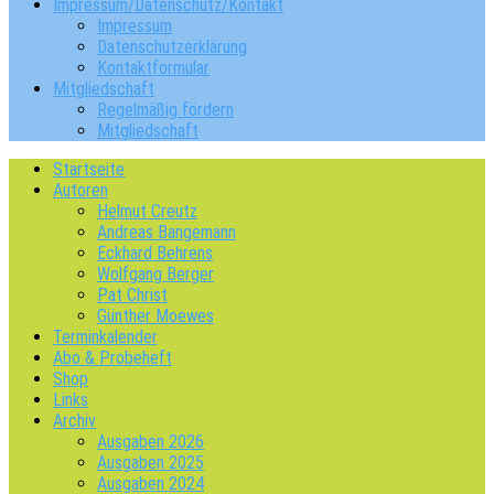
Impressum/Datenschutz/Kontakt
Impressum
Datenschutzerklärung
Kontaktformular
Mitgliedschaft
Regelmäßig fördern
Mitgliedschaft
Startseite
Autoren
Helmut Creutz
Andreas Bangemann
Eckhard Behrens
Wolfgang Berger
Pat Christ
Günther Moewes
Terminkalender
Abo & Probeheft
Shop
Links
Archiv
Ausgaben 2026
Ausgaben 2025
Ausgaben 2024