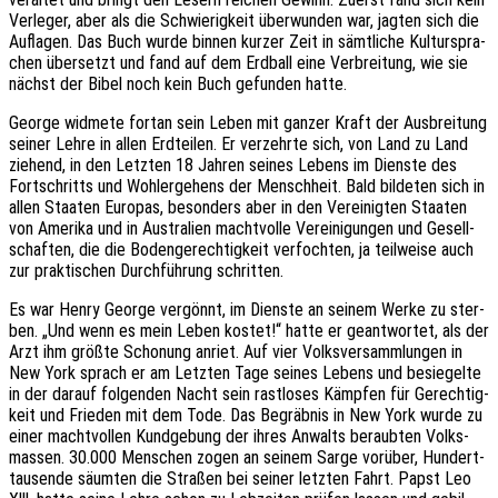
Verle­ger, aber als die Schwie­rig­keit über­wun­den war, jagten sich die
Aufla­gen. Das Buch wurde binnen kurzer Zeit in sämt­li­che Kultur­spra­
chen über­setzt und fand auf dem Erdball eine Verbrei­tung, wie sie
nächst der Bibel noch kein Buch gefun­den hatte.
George widme­te fortan sein Leben mit ganzer Kraft der Ausbrei­tung
seiner Lehre in allen Erdtei­len. Er verzehr­te sich, von Land zu Land
ziehend, in den Letz­ten 18 Jahren seines Lebens im Diens­te des
Fort­schritts und Wohl­erge­hens der Mensch­heit. Bald bilde­ten sich in
allen Staa­ten Euro­pas, beson­ders aber in den Verei­nig­ten Staa­ten
von Ameri­ka und in Austra­li­en macht­vol­le Verei­ni­gun­gen und Gesell­
schaf­ten, die die Boden­ge­rech­tig­keit verfoch­ten, ja teil­wei­se auch
zur prak­ti­schen Durch­füh­rung schritten.
Es war Henry George vergönnt, im Diens­te an seinem Werke zu ster­
ben. „Und wenn es mein Leben kostet!“ hatte er geant­wor­tet, als der
Arzt ihm größte Scho­nung anriet. Auf vier Volks­ver­samm­lun­gen in
New York sprach er am Letz­ten Tage seines Lebens und besie­gel­te
in der darauf folgen­den Nacht sein rast­lo­ses Kämp­fen für Gerech­tig­
keit und Frie­den mit dem Tode. Das Begräb­nis in New York wurde zu
einer macht­vol­len Kund­ge­bung der ihres Anwalts beraub­ten Volks­
mas­sen. 30.000 Menschen zogen an seinem Sarge vorüber, Hundert­
tau­sen­de säum­ten die Stra­ßen bei seiner letz­ten Fahrt. Papst Leo