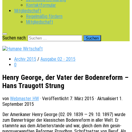
Kontaktformular
Mitgliedschaft
Regelmäßig fördern
Mitgliedschaft
Suchen nach:
Archiv 2015
/
Ausgabe 02 - 2015
0
Henry George, der Vater der Bodenreform –
Hans Traugott Strung
von
Webmaster HW
· Veröffentlicht
7. März 2015
· Aktualisiert
1.
September 2015
Der Ameri­ka­ner Henry George (02. 09. 1839 — 29. 10. 1897) wurde
zum Banner­trä­ger der klas­si­schen Boden­re­form in aller Welt. Er
stamm­te aus dem Arbei­ter­stan­de und war, gleich dem ihm gesin­
nungs­ver­wand­ten Refor­mer Proudhon, Schrift­set­zer von Beruf. Als