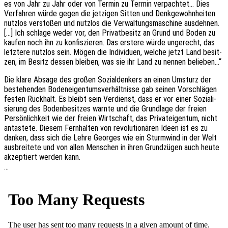
es von Jahr zu Jahr oder von Termin zu Termin verpach­tet… Dies
Verfah­ren würde gegen die jetzi­gen Sitten und Denk­ge­wohn­hei­ten
nutz­los versto­ßen und nutz­los die Verwal­tungs­ma­schi­ne ausdeh­nen.
[…] Ich schla­ge weder vor, den Privat­be­sitz an Grund und Boden zu
kaufen noch ihn zu konfis­zie­ren. Das erste­re würde unge­recht, das
letz­te­re nutz­los sein. Mögen die Indi­vi­du­en, welche jetzt Land besit­
zen, im Besitz dessen blei­ben, was sie ihr Land zu nennen belieben…“
Die klare Absage des großen Sozi­al­den­kers an einen Umsturz der
bestehen­den Boden­ei­gen­tums­ver­hält­nis­se gab seinen Vorschlä­gen
festen Rück­halt. Es bleibt sein Verdienst, dass er vor einer Sozia­li­
sie­rung des Boden­be­sit­zes warnte und die Grund­la­ge der freien
Persön­lich­keit wie der freien Wirt­schaft, das Privat­ei­gen­tum, nicht
antas­te­te. Diesem Fern­hal­ten von revo­lu­tio­nä­ren Ideen ist es zu
danken, dass sich die Lehre Geor­ges wie ein Sturm­wind in der Welt
ausbrei­te­te und von allen Menschen in ihren Grund­zü­gen auch heute
akzep­tiert werden kann.
…