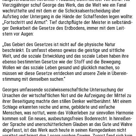
Vier­zig­jäh­ri­ger schuf George das Werk, das die Welt wie ein Fanal
wach­rüt­tel­te und mit dem er die Schick­sals­ent­schei­dung über
Aufstieg oder Unter­gang in die Hände der Schaf­fen­den legen wollte:
„Fort­schritt und Armut“: Tief durch­pflüg­te der Meis­ter in selb­stän­di­
ger Denk­ar­beit die Geset­ze des Erdbo­dens, immer mit dem Leit­
stern vor Augen:
„Das Gebiet des Geset­zes ist nicht auf die physi­sche Natur
beschränkt. Es umfasst ebenso gewiss die geis­ti­ge und sitt­li­che
Welt, und die sozia­le Entwick­lung und das sozia­le Leben haben ihre
ebenso bestimm­ten Geset­ze wie der Stoff und die Bewe­gung.
Wollen wir das sozia­le Leben gesund und glück­lich machen, so
müssen wir diese Geset­ze entde­cken und unsere Ziele in Über­ein­
stim­mung mit densel­ben suchen.“
Geor­ges umfas­sen­de sozi­al­wis­sen­schaft­li­che Unter­su­chung der
Ursa­chen der wirt­schaft­li­chen Not und die Aufzei­gung der Mittel zu
ihrer Besei­ti­gung machte den stil­len Denker welt­be­rühmt. Mit einem
Schla­ge erkann­ten reiche und arme, gebil­de­te und einfa­che
Menschen, was nottut, wenn das Völker­le­ben zur sinn­vol­len Harmo­nie
kommen soll: Ein neues, ausbeu­tungs­frei­es Boden­recht. In hinrei­ßen­
der Spra­che und uner­schüt­ter­li­chem Glau­ben an das Gute und Wahre
abge­fasst, ist das Werk auch heute in seinen Kern­ge­dan­ken nicht
veral­tet und bringt den Lesern reichen Gewinn. Zuerst fand sich kein