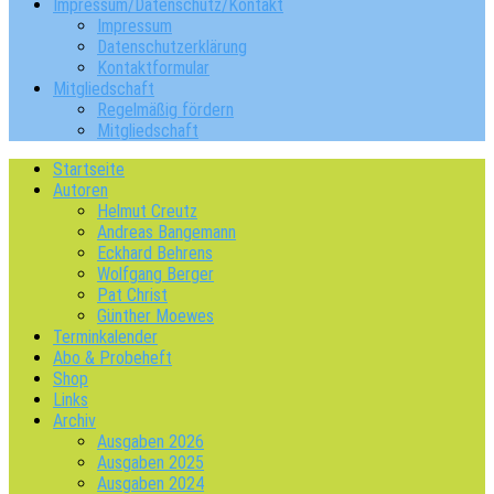
Impressum/Datenschutz/Kontakt
Impressum
Datenschutzerklärung
Kontaktformular
Mitgliedschaft
Regelmäßig fördern
Mitgliedschaft
Startseite
Autoren
Helmut Creutz
Andreas Bangemann
Eckhard Behrens
Wolfgang Berger
Pat Christ
Günther Moewes
Terminkalender
Abo & Probeheft
Shop
Links
Archiv
Ausgaben 2026
Ausgaben 2025
Ausgaben 2024