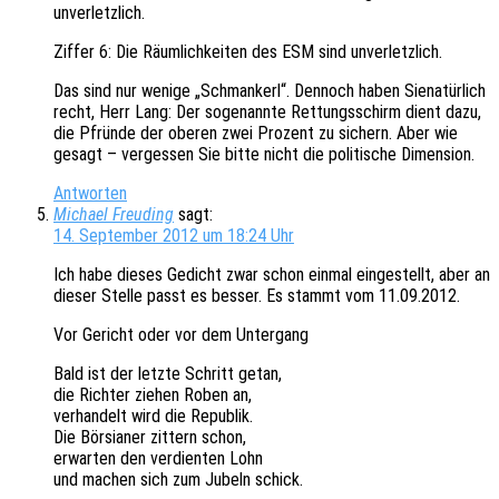
unverletzlich.
Ziffer 6: Die Räum­lich­kei­ten des ESM sind unverletzlich.
Das sind nur wenige „Schman­kerl“. Dennoch haben Sien­a­tür­lich
recht, Herr Lang: Der soge­nann­te Rettungs­schirm dient dazu,
die Pfrün­de der oberen zwei Prozent zu sichern. Aber wie
gesagt – verges­sen Sie bitte nicht die poli­ti­sche Dimension.
Antworten
Michael Freuding
sagt:
14. September 2012 um 18:24 Uhr
Ich habe dieses Gedicht zwar schon einmal einge­stellt, aber an
dieser Stelle passt es besser. Es stammt vom 11.09.2012.
Vor Gericht oder vor dem Untergang
Bald ist der letzte Schritt getan,
die Rich­ter ziehen Roben an,
verhan­delt wird die Republik.
Die Börsia­ner zittern schon,
erwar­ten den verdien­ten Lohn
und machen sich zum Jubeln schick.