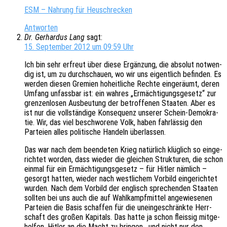
ESM – Nahrung für Heuschrecken
Antworten
Dr. Gerhardus Lang
sagt:
15. September 2012 um 09:59 Uhr
Ich bin sehr erfreut über diese Ergän­zung, die abso­lut notwen­
dig ist, um zu durch­schau­en, wo wir uns eigent­lich befin­den. Es
werden diesen Gremi­en hoheit­li­che Rechte einge­räumt, deren
Umfang unfass­bar ist: ein wahres „Ermäch­ti­gungs­ge­setz“ zur
gren­zen­lo­sen Ausbeu­tung der betrof­fe­nen Staa­ten. Aber es
ist nur die voll­stän­di­ge Konse­quenz unse­rer Schein-Demo­kra­
tie. Wir, das viel beschwo­re­ne Volk, haben fahr­läs­sig den
Partei­en alles poli­ti­sche Handeln überlassen.
Das war nach dem been­de­ten Krieg natür­lich klüg­lich so einge­
rich­tet worden, dass wieder die glei­chen Struk­tu­ren, die schon
einmal für ein Ermäch­ti­gungs­ge­setz – für Hitler nämlich –
gesorgt hatten, wieder nach west­li­chem Vorbild einge­rich­tet
wurden. Nach dem Vorbild der englisch spre­chen­den Staa­ten
soll­ten bei uns auch die auf Wahl­kampf­mit­tel ange­wie­se­nen
Partei­en die Basis schaf­fen für die unein­ge­schränk­te Herr­
schaft des großen Kapi­tals. Das hatte ja schon fleis­sig mitge­
hol­fen, Hitler an die Macht zu brin­gen , und nicht nur den,