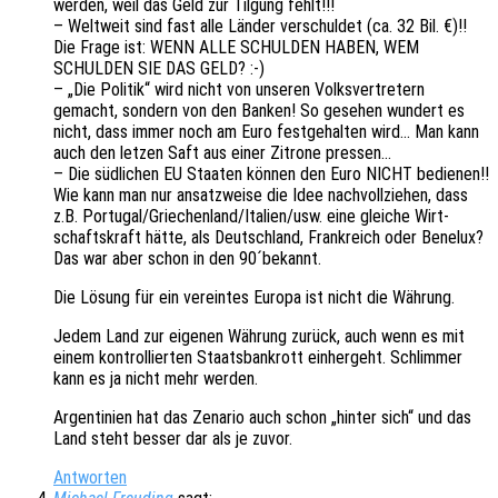
werden, weil das Geld zur Tilgung fehlt!!!
– Welt­weit sind fast alle Länder verschul­det (ca. 32 Bil. €)!!
Die Frage ist: WENN ALLE SCHULDEN HABEN, WEM
SCHULDEN SIE DAS GELD? :-)
– „Die Poli­tik“ wird nicht von unse­ren Volks­ver­tre­tern
gemacht, sondern von den Banken! So gese­hen wundert es
nicht, dass immer noch am Euro fest­ge­hal­ten wird… Man kann
auch den letzen Saft aus einer Zitro­ne pressen…
– Die südli­chen EU Staa­ten können den Euro NICHT bedie­nen!!
Wie kann man nur ansatz­wei­se die Idee nach­voll­zie­hen, dass
z.B. Portugal/Griechenland/Italien/usw. eine glei­che Wirt­
schafts­kraft hätte, als Deutsch­land, Frank­reich oder Bene­lux?
Das war aber schon in den 90´bekannt.
Die Lösung für ein verein­tes Europa ist nicht die Währung.
Jedem Land zur eige­nen Währung zurück, auch wenn es mit
einem kontrol­lier­ten Staats­bank­rott einher­geht. Schlim­mer
kann es ja nicht mehr werden.
Argen­ti­ni­en hat das Zena­rio auch schon „hinter sich“ und das
Land steht besser dar als je zuvor.
Antworten