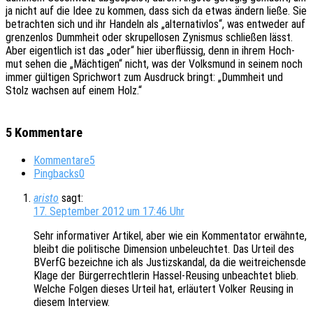
ja nicht auf die Idee zu kommen, dass sich da etwas ändern ließe. Sie
betrach­ten sich und ihr Handeln als „alter­na­tiv­los“, was entwe­der auf
gren­zen­los Dumm­heit oder skru­pel­lo­sen Zynis­mus schlie­ßen lässt.
Aber eigent­lich ist das „oder“ hier über­flüs­sig, denn in ihrem Hoch­
mut sehen die „Mäch­ti­gen“ nicht, was der Volks­mund in seinem noch
immer gülti­gen Sprich­wort zum Ausdruck bringt: „Dumm­heit und
Stolz wach­sen auf einem Holz.“
5 Kommentare
Kommentare
5
Pingbacks
0
aristo
sagt:
17. September 2012 um 17:46 Uhr
Sehr infor­ma­ti­ver Arti­kel, aber wie ein Kommen­ta­tor erwähn­te,
bleibt die poli­ti­sche Dimen­si­on unbe­leuch­tet. Das Urteil des
BVerfG bezeich­ne ich als Justiz­skan­dal, da die weit­rei­chens­de
Klage der Bürger­recht­le­rin Hassel-Reusing unbe­ach­tet blieb.
Welche Folgen dieses Urteil hat, erläu­tert Volker Reusing in
diesem Interview.