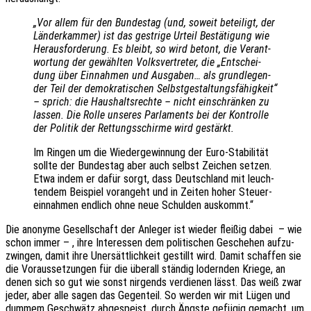
„Vor allem für den Bundes­tag (und, soweit betei­ligt, der
Länder­kam­mer) ist das gest­ri­ge Urteil Bestä­ti­gung wie
Heraus­for­de­rung. Es bleibt, so wird betont, die Verant­
wor­tung der gewähl­ten Volks­ver­tre­ter, die „Entschei­
dung über Einnah­men und Ausga­ben… als grund­le­gen­
der Teil der demo­kra­ti­schen Selbst­ge­stal­tungs­fä­hig­keit“
– sprich: die Haus­halts­rech­te – nicht einschrän­ken zu
lassen. Die Rolle unse­res Parla­ments bei der Kontrol­le
der Poli­tik der Rettungs­schir­me wird gestärkt.
Im Ringen um die Wieder­ge­win­nung der Euro-Stabi­li­tät
sollte der Bundes­tag aber auch selbst Zeichen setzen.
Etwa indem er dafür sorgt, dass Deutsch­land mit leuch­
ten­dem Beispiel voran­geht und in Zeiten hoher Steu­er­
ein­nah­men endlich ohne neue Schul­den auskommt.“
Die anony­me Gesell­schaft der Anle­ger ist wieder flei­ßig dabei – wie
schon immer – , ihre Inter­es­sen dem poli­ti­schen Gesche­hen aufzu­
zwin­gen, damit ihre Uner­sätt­lich­keit gestillt wird. Damit schaf­fen sie
die Voraus­set­zun­gen für die über­all stän­dig lodern­den Kriege, an
denen sich so gut wie sonst nirgends verdie­nen lässt. Das weiß zwar
jeder, aber alle sagen das Gegen­teil. So werden wir mit Lügen und
dummem Geschwätz abge­speist, durch Ängste gefü­gig gemacht, um