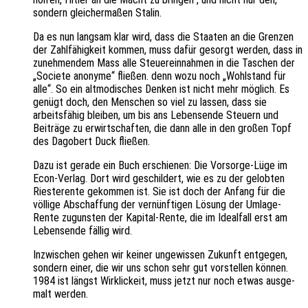
sondern glei­cher­ma­ßen Stalin.
Da es nun lang­sam klar wird, dass die Staa­ten an die Gren­zen
der Zahl­fä­hig­keit kommen, muss dafür gesorgt werden, dass in
zuneh­men­dem Mass alle Steu­er­ein­nah­men in die Taschen der
„Socie­te anony­me“ flie­ßen. denn wozu noch „Wohl­stand für
alle“. So ein altmo­di­sches Denken ist nicht mehr möglich. Es
genügt doch, den Menschen so viel zu lassen, dass sie
arbeits­fä­hig blei­ben, um bis ans Lebens­en­de Steu­ern und
Beiträ­ge zu erwirt­schaf­ten, die dann alle in den großen Topf
des Dago­bert Duck fließen.
Dazu ist gerade ein Buch erschie­nen: Die Vorsor­ge-Lüge im
Econ-Verlag. Dort wird geschil­dert, wie es zu der gelob­ten
Ries­ter­en­te gekom­men ist. Sie ist doch der Anfang für die
völli­ge Abschaf­fung der vernünf­ti­gen Lösung der Umlage-
Rente zuguns­ten der Kapi­tal-Rente, die im Ideal­fall erst am
Lebens­en­de fällig wird.
Inzwi­schen gehen wir keiner unge­wis­sen Zukunft entge­gen,
sondern einer, die wir uns schon sehr gut vorstel­len können.
1984 ist längst Wirk­lick­eit, muss jetzt nur noch etwas ausge­
malt werden.