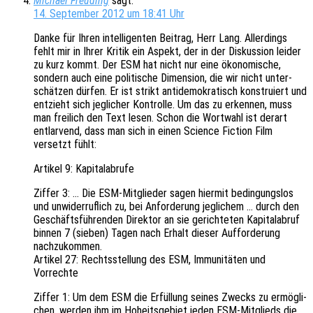
Michael Freuding
sagt:
14. September 2012 um 18:41 Uhr
Danke für Ihren intel­li­gen­ten Beitrag, Herr Lang. Aller­dings
fehlt mir in Ihrer Kritik ein Aspekt, der in der Diskus­si­on leider
zu kurz kommt. Der ESM hat nicht nur eine ökono­mi­sche,
sondern auch eine poli­ti­sche Dimen­si­on, die wir nicht unter­
schät­zen dürfen. Er ist strikt anti­de­mo­kra­tisch konstru­iert und
entzieht sich jegli­cher Kontrol­le. Um das zu erken­nen, muss
man frei­lich den Text lesen. Schon die Wort­wahl ist derart
entlar­vend, dass man sich in einen Science Fiction Film
versetzt fühlt:
Arti­kel 9: Kapitalabrufe
Ziffer 3: … Die ESM-Mitglie­der sagen hier­mit bedin­gungs­los
und unwi­der­ruf­lich zu, bei Anfor­de­rung jegli­chem … durch den
Geschäfts­füh­ren­den Direk­tor an sie gerich­te­ten Kapi­tal­ab­ruf
binnen 7 (sieben) Tagen nach Erhalt dieser Auffor­de­rung
nachzukommen.
Arti­kel 27: Rechts­stel­lung des ESM, Immu­ni­tä­ten und
Vorrechte
Ziffer 1: Um dem ESM die Erfül­lung seines Zwecks zu ermög­li­
chen, werden ihm im Hoheits­ge­biet jeden ESM-Mitglieds die