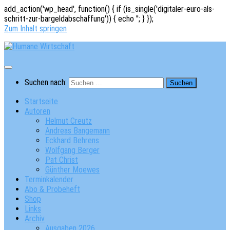
add_action('wp_head', function() { if (is_single('digitaler-euro-als-
schritt-zur-bargeldabschaffung')) { echo '
'; } });
Zum Inhalt springen
Suchen nach:
Startseite
Autoren
Helmut Creutz
Andreas Bangemann
Eckhard Behrens
Wolfgang Berger
Pat Christ
Günther Moewes
Terminkalender
Abo & Probeheft
Shop
Links
Archiv
Ausgaben 2026