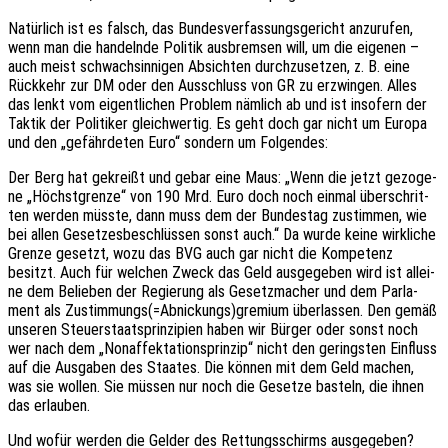
Natür­lich ist es falsch, das Bundes­ver­fas­sungs­ge­richt anzu­ru­fen,
wenn man die handeln­de Poli­tik ausbrem­sen will, um die eige­nen –
auch meist schwach­sin­ni­gen Absich­ten durch­zu­set­zen, z. B. eine
Rück­kehr zur DM oder den Ausschluss von GR zu erzwin­gen. Alles
das lenkt vom eigent­li­chen Problem nämlich ab und ist inso­fern der
Taktik der Poli­ti­ker gleich­wer­tig. Es geht doch gar nicht um Europa
und den „gefähr­de­ten Euro“ sondern um Folgendes:
Der Berg hat gekreißt und gebar eine Maus: „Wenn die jetzt gezo­ge­
ne „Höchst­gren­ze“ von 190 Mrd. Euro doch noch einmal über­schrit­
ten werden müsste, dann muss dem der Bundes­tag zustim­men, wie
bei allen Geset­zes­be­schlüs­sen sonst auch.“ Da wurde keine wirk­li­che
Grenze gesetzt, wozu das BVG auch gar nicht die Kompe­tenz
besitzt. Auch für welchen Zweck das Geld ausge­ge­ben wird ist allei­
ne dem Belie­ben der Regie­rung als Gesetz­ma­cher und dem Parla­
ment als Zustimmungs(=Abnickungs)gremium über­las­sen. Den gemäß
unse­ren Steu­er­staats­prin­zi­pi­en haben wir Bürger oder sonst noch
wer nach dem „Nonaf­fekt­a­ti­ons­prin­zip“ nicht den gerings­ten Einfluss
auf die Ausga­ben des Staa­tes. Die können mit dem Geld machen,
was sie wollen. Sie müssen nur noch die Geset­ze basteln, die ihnen
das erlauben.
Und wofür werden die Gelder des Rettungs­schirms ausge­ge­ben?