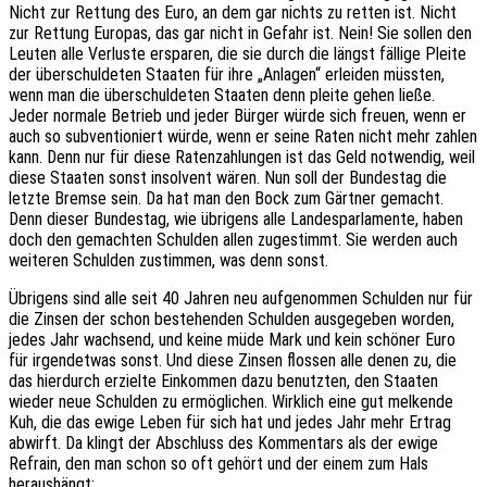
Nicht zur Rettung des Euro, an dem gar nichts zu retten ist. Nicht
zur Rettung Euro­pas, das gar nicht in Gefahr ist. Nein! Sie sollen den
Leuten alle Verlus­te erspa­ren, die sie durch die längst fälli­ge Pleite
der über­schul­de­ten Staa­ten für ihre „Anla­gen“ erlei­den müss­ten,
wenn man die über­schul­de­ten Staa­ten denn pleite gehen ließe.
Jeder norma­le Betrieb und jeder Bürger würde sich freuen, wenn er
auch so subven­tio­niert würde, wenn er seine Raten nicht mehr zahlen
kann. Denn nur für diese Raten­zah­lun­gen ist das Geld notwen­dig, weil
diese Staa­ten sonst insol­vent wären. Nun soll der Bundes­tag die
letzte Bremse sein. Da hat man den Bock zum Gärt­ner gemacht.
Denn dieser Bundes­tag, wie übri­gens alle Landes­par­la­men­te, haben
doch den gemach­ten Schul­den allen zuge­stimmt. Sie werden auch
weite­ren Schul­den zustim­men, was denn sonst.
Übri­gens sind alle seit 40 Jahren neu aufge­nom­men Schul­den nur für
die Zinsen der schon bestehen­den Schul­den ausge­ge­ben worden,
jedes Jahr wach­send, und keine müde Mark und kein schö­ner Euro
für irgend­et­was sonst. Und diese Zinsen flos­sen alle denen zu, die
das hier­durch erziel­te Einkom­men dazu benutz­ten, den Staa­ten
wieder neue Schul­den zu ermög­li­chen. Wirk­lich eine gut melken­de
Kuh, die das ewige Leben für sich hat und jedes Jahr mehr Ertrag
abwirft. Da klingt der Abschluss des Kommen­tars als der ewige
Refrain, den man schon so oft gehört und der einem zum Hals
heraushängt: