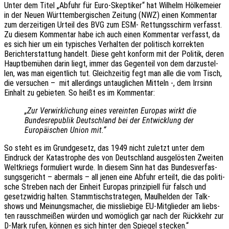
Unter dem Titel „Abfuhr für Euro-Skep­ti­ker“ hat Wilhelm Hölke­mei­er
in der Neuen Würt­tem­ber­gi­schen Zeitung (NWZ) einen Kommen­tar
zum derzei­ti­gen Urteil des BVG zum ESM- Rettungs­schirm verfasst.
Zu diesem Kommen­tar habe ich auch einen Kommen­tar verfasst, da
es sich hier um ein typi­sches Verhal­ten der poli­tisch korrek­ten
Bericht­erstat­tung handelt. Diese geht konform mit der Poli­tik, deren
Haupt­be­mü­hen darin liegt, immer das Gegen­teil von dem darzu­stel­
len, was man eigent­lich tut. Gleich­zei­tig fegt man alle die vom Tisch,
die versu­chen – mit aller­dings untaug­li­chen Mitteln -, dem Irrsinn
Einhalt zu gebie­ten. So heißt es im Kommentar:
„Zur Verwirk­li­chung eines verein­ten Euro­pas wirkt die
Bundes­re­pu­blik Deutsch­land bei der Entwick­lung der
Euro­päi­schen Union mit.“
So steht es im Grund­ge­setz, das 1949 nicht zuletzt unter dem
Eindruck der Kata­stro­phe des von Deutsch­land ausge­lös­ten Zwei­ten
Welt­kriegs formu­liert wurde. In diesem Sinn hat das Bundes­ver­fas­
sungs­ge­richt – aber­mals – all jenen eine Abfuhr erteilt, die das poli­ti­
sche Stre­ben nach der Einheit Euro­pas prin­zi­pi­ell für falsch und
gesetz­wid­rig halten. Stamm­tisch­stra­te­gen, Maul­hel­den der Talk­
shows und Meinungs­ma­cher, die miss­lie­bi­ge EU-Mitglie­der am liebs­
ten raus­schmei­ßen würden und womög­lich gar nach der Rück­kehr zur
D‑Mark rufen, können es sich hinter den Spie­gel stecken.“