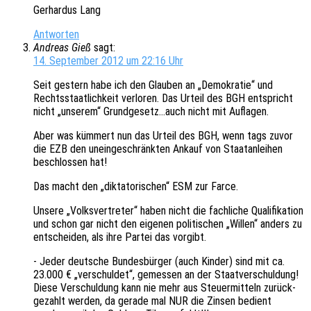
Gerhar­dus Lang
Antworten
Andreas Gieß
sagt:
14. September 2012 um 22:16 Uhr
Seit gestern habe ich den Glau­ben an „Demo­kra­tie“ und
Rechts­staat­lich­keit verlo­ren. Das Urteil des BGH entspricht
nicht „unse­rem“ Grundgesetz…auch nicht mit Auflagen.
Aber was kümmert nun das Urteil des BGH, wenn tags zuvor
die EZB den unein­ge­schränk­ten Ankauf von Staat­an­lei­hen
beschlos­sen hat!
Das macht den „dikta­to­ri­schen“ ESM zur Farce.
Unsere „Volks­ver­tre­ter“ haben nicht die fach­li­che Quali­fi­ka­ti­on
und schon gar nicht den eige­nen poli­ti­schen „Willen“ anders zu
entschei­den, als ihre Partei das vorgibt.
- Jeder deut­sche Bundes­bür­ger (auch Kinder) sind mit ca.
23.000 € „verschul­det“, gemes­sen an der Staat­ver­schul­dung!
Diese Verschul­dung kann nie mehr aus Steu­er­mit­teln zurück­
ge­zahlt werden, da gerade mal NUR die Zinsen bedient