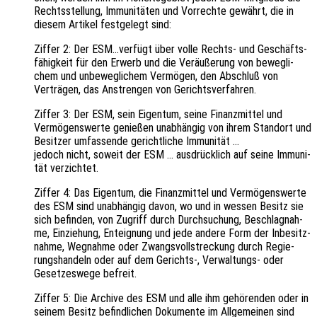
Rechts­stel­lung, Immu­ni­tä­ten und Vorrech­te gewährt, die in
diesem Arti­kel fest­ge­legt sind:
Ziffer 2: Der ESM…verfügt über volle Rechts- und Geschäfts­
fä­hig­keit für den Erwerb und die Veräu­ße­rung von beweg­li­
chem und unbe­weg­li­chem Vermö­gen, den Abschluß von
Verträ­gen, das Anstren­gen von Gerichtsverfahren.
Ziffer 3: Der ESM, sein Eigen­tum, seine Finanz­mit­tel und
Vermö­gens­wer­te genie­ßen unab­hän­gig von ihrem Stand­ort und
Besit­zer umfas­sen­de gericht­li­che Immunität …
jedoch nicht, soweit der ESM … ausdrück­lich auf seine Immu­ni­
tät verzichtet.
Ziffer 4: Das Eigen­tum, die Finanz­mit­tel und Vermö­gens­wer­te
des ESM sind unab­hän­gig davon, wo und in wessen Besitz sie
sich befin­den, von Zugriff durch Durch­su­chung, Beschlag­nah­
me, Einzie­hung, Enteig­nung und jede andere Form der Inbe­sitz­
nah­me, Wegnah­me oder Zwangs­voll­stre­ckung durch Regie­
rungs­han­deln oder auf dem Gerichts‑, Verwal­tungs- oder
Geset­zes­we­ge befreit.
Ziffer 5: Die Archi­ve des ESM und alle ihm gehö­ren­den oder in
seinem Besitz befind­li­chen Doku­men­te im Allge­mei­nen sind