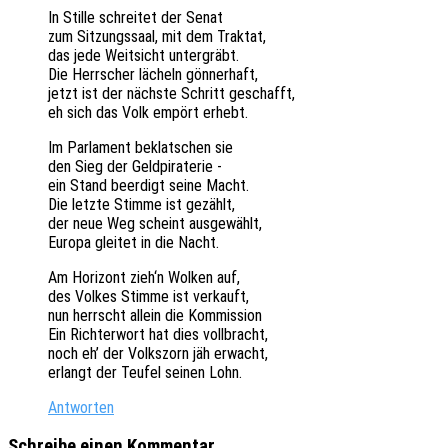
In Stille schrei­tet der Senat
zum Sitzungs­saal, mit dem Traktat,
das jede Weit­sicht untergräbt.
Die Herr­scher lächeln gönnerhaft,
jetzt ist der nächs­te Schritt geschafft,
eh sich das Volk empört erhebt.
Im Parla­ment beklat­schen sie
den Sieg der Geldpiraterie -
ein Stand beer­digt seine Macht.
Die letzte Stimme ist gezählt,
der neue Weg scheint ausgewählt,
Europa glei­tet in die Nacht.
Am Hori­zont zieh‘n Wolken auf,
des Volkes Stimme ist verkauft,
nun herrscht allein die Kommission
Ein Rich­ter­wort hat dies vollbracht,
noch eh’ der Volks­zorn jäh erwacht,
erlangt der Teufel seinen Lohn.
Antworten
Schreibe einen Kommentar