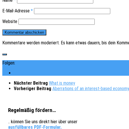
Name
*
E-Mail-Adresse
*
Website
Kommentare werden moderiert. Es kann etwas dauern, bis dein Komme
Folgen:
Nächster Beitrag
What is money
Vorheriger Beitrag
Aberrations of an interest-based econom
Regelmäßig fördern…
.. können Sie uns direkt hier über unser
ausfüllbares PDF-Formular.