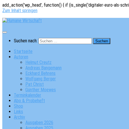
add_action('wp_head', function() { if (is_single('digitaler-euro-als-schr
Zum Inhalt springen
Suchen nach:
Startseite
Autoren
Helmut Creutz
Andreas Bangemann
Eckhard Behrens
Wolfgang Berger
Pat Christ
Günther Moewes
Terminkalender
Abo & Probeheft
Shop
Links
Archiv
Ausgaben 2026
Ausgaben 2025