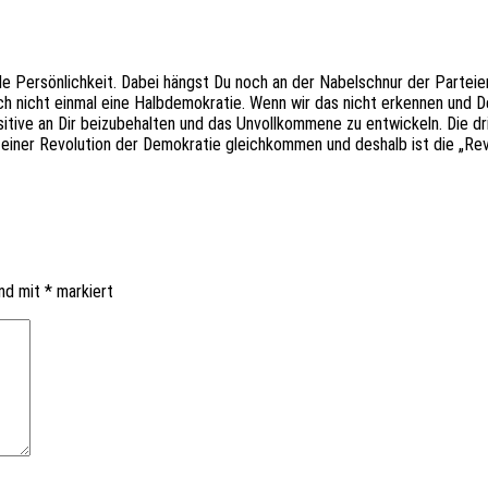
e Persön­lich­keit. Dabei hängst Du noch an der Nabel­schnur der Partei­en­
ch nicht einmal eine Halb­de­mo­kra­tie. Wenn wir das nicht erken­nen und 
i­ve an Dir beizu­be­hal­ten und das Unvoll­kom­me­ne zu entwi­ckeln. Die dri
er Revo­lu­ti­on der Demo­kra­tie gleich­kom­men und deshalb ist die „Revo
ind mit
*
markiert