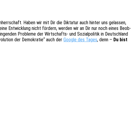
herr­schaft. Haben wir mit Dir die Dikta­tur auch hinter uns gelas­sen,
Deine Entwick­lung nicht fördern, werden wir an Dir nur noch eines Beob­
n­gen­den Proble­me der Wirt­schafts- und Sozi­al­po­li­tik in Deutsch­land
­lu­ti­on der Demo­kra­tie“ auch der
Google des Tages
, denn –
Du bist