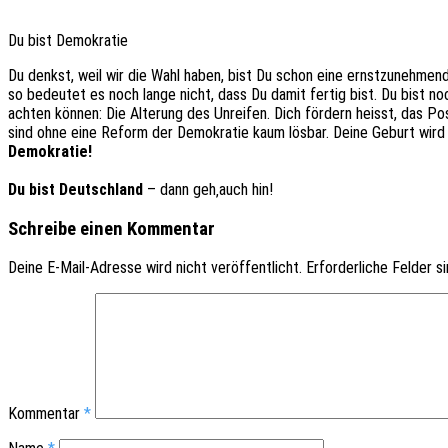
Du bist Demokratie
Du denkst, weil wir die Wahl haben, bist Du schon eine ernst­zu­neh­men­d
so bedeu­tet es noch lange nicht, dass Du damit fertig bist. Du
bist no
ach­ten können: Die Alte­rung des Unrei­fen. Dich fördern heisst, das Posi­t
sind ohne eine Reform der Demo­kra­tie kaum lösbar. Deine Geburt wird ein
Demokratie!
Du bist Deutsch­land
– dann geh‚auch hin!
Schreibe einen Kommentar
Deine E-Mail-Adresse wird nicht veröffentlicht.
Erforderliche Felder s
Kommentar
*