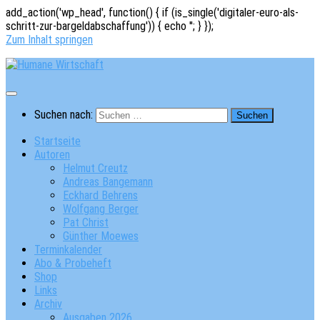
add_action('wp_head', function() { if (is_single('digitaler-euro-als-
schritt-zur-bargeldabschaffung')) { echo '
'; } });
Zum Inhalt springen
Suchen nach:
Startseite
Autoren
Helmut Creutz
Andreas Bangemann
Eckhard Behrens
Wolfgang Berger
Pat Christ
Günther Moewes
Terminkalender
Abo & Probeheft
Shop
Links
Archiv
Ausgaben 2026