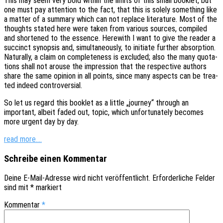
This may seem very bold within the limits of this small book­let, but
one must pay atten­ti­on to the fact, that this is solely some­thing like
a matter of a summa­ry which can not replace lite­ra­tu­re. Most of the
thoughts stated here were taken from various sources, compi­led
and shor­ten­ed to the essence. Here­wi­th I want to give the reader a
succinct synop­sis and, simul­ta­neous­ly, to initia­te further absorp­ti­on.
Natu­ral­ly, a claim on comple­ten­ess is excluded; also the many quota­
ti­ons shall not arouse the impres­si­on that the respec­ti­ve authors
share the same opini­on in all points, since many aspects can be trea­
ted indeed controversial.
So let us regard this book­let as a little „jour­ney“ through an
important, albeit faded out, topic, which unfort­u­na­te­ly beco­mes
more urgent day by day.
read more.…
Schreibe einen Kommentar
Deine E-Mail-Adresse wird nicht veröffentlicht.
Erforderliche Felder
sind mit
*
markiert
Kommentar
*