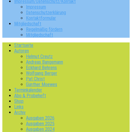
Impressum/Datenschutz/Kontakt
Impressum
Datenschutzerklärung
Kontaktformular
Mitgliedschaft
Regelmäßig fördern
Mitgliedschaft
Startseite
Autoren
Helmut Creutz
Andreas Bangemann
Eckhard Behrens
Wolfgang Berger
Pat Christ
Günther Moewes
Terminkalender
Abo & Probeheft
Shop
Links
Archiv
Ausgaben 2026
Ausgaben 2025
Ausgaben 2024