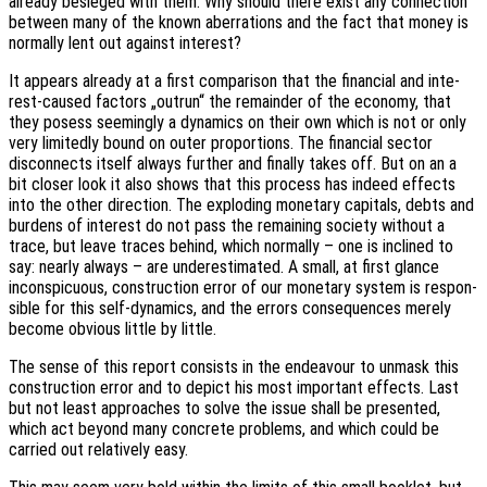
alre­a­dy besie­ged with them. Why should there exist any connec­tion
between many of the known aberra­ti­ons and the fact that money is
normal­ly lent out against interest?
It appears alre­a­dy at a first compa­ri­son that the finan­cial and inte­
rest-caused factors „outrun“ the rema­in­der of the econo­my, that
they posess seemingly a dyna­mics on their own which is not or only
very limi­t­ed­ly bound on outer propor­ti­ons. The finan­cial sector
discon­nects itself always further and final­ly takes off. But on an a
bit closer look it also shows that this process has indeed effects
into the other direc­tion. The explo­ding mone­ta­ry capi­tals, debts and
burdens of inte­rest do not pass the remai­ning socie­ty without a
trace, but leave traces behind, which normal­ly – one is incli­ned to
say: nearly always – are unde­re­sti­ma­ted. A small, at first glance
incon­spi­cuous, cons­truc­tion error of our mone­ta­ry system is respon­
si­ble for this self-dyna­mics, and the errors conse­quen­ces merely
become obvious little by little.
The sense of this report consists in the endea­vour to unmask this
cons­truc­tion error and to depict his most important effects. Last
but not least approa­ches to solve the issue shall be presen­ted,
which act beyond many concre­te problems, and which could be
carri­ed out rela­tively easy.