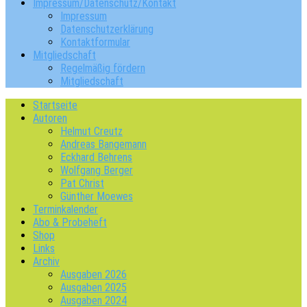
Impressum/Datenschutz/Kontakt
Impressum
Datenschutzerklärung
Kontaktformular
Mitgliedschaft
Regelmäßig fördern
Mitgliedschaft
Startseite
Autoren
Helmut Creutz
Andreas Bangemann
Eckhard Behrens
Wolfgang Berger
Pat Christ
Günther Moewes
Terminkalender
Abo & Probeheft
Shop
Links
Archiv
Ausgaben 2026
Ausgaben 2025
Ausgaben 2024