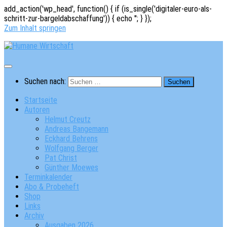
add_action('wp_head', function() { if (is_single('digitaler-euro-als-
schritt-zur-bargeldabschaffung')) { echo '
'; } });
Zum Inhalt springen
Suchen nach:
Startseite
Autoren
Helmut Creutz
Andreas Bangemann
Eckhard Behrens
Wolfgang Berger
Pat Christ
Günther Moewes
Terminkalender
Abo & Probeheft
Shop
Links
Archiv
Ausgaben 2026