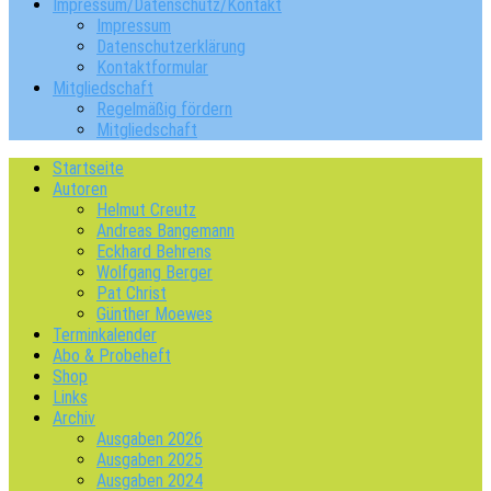
Impressum/Datenschutz/Kontakt
Impressum
Datenschutzerklärung
Kontaktformular
Mitgliedschaft
Regelmäßig fördern
Mitgliedschaft
Startseite
Autoren
Helmut Creutz
Andreas Bangemann
Eckhard Behrens
Wolfgang Berger
Pat Christ
Günther Moewes
Terminkalender
Abo & Probeheft
Shop
Links
Archiv
Ausgaben 2026
Ausgaben 2025
Ausgaben 2024