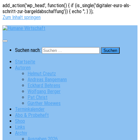
add_action('wp_head', function() { if (is_single('digitaler-euro-als-
schritt-zur-bargeldabschaffung')) { echo '
'; } });
Zum Inhalt springen
Suchen nach:
Startseite
Autoren
Helmut Creutz
Andreas Bangemann
Eckhard Behrens
Wolfgang Berger
Pat Christ
Günther Moewes
Terminkalender
Abo & Probeheft
Shop
Links
Archiv
Ausgaben 2026