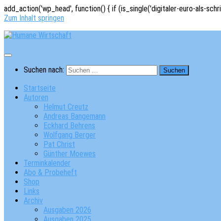
add_action('wp_head', function() { if (is_single('digitaler-euro-als-schr
Zum Inhalt springen
Suchen nach:
Startseite
Autoren
Helmut Creutz
Andreas Bangemann
Eckhard Behrens
Wolfgang Berger
Pat Christ
Günther Moewes
Terminkalender
Abo & Probeheft
Shop
Links
Archiv
Ausgaben 2026
Ausgaben 2025