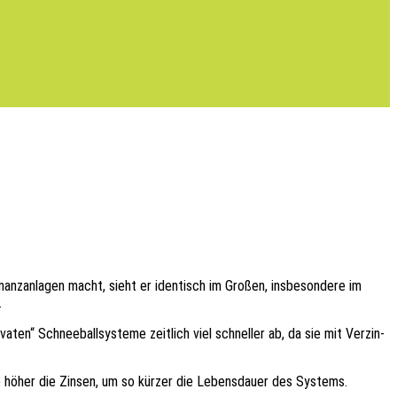
z­an­la­gen macht, sieht er iden­tisch im Großen, insbe­son­de­re im
.
en“ Schnee­ball­sys­te­me zeit­lich viel schnel­ler ab, da sie mit Verzin­
 je höher die Zinsen, um so kürzer die Lebens­dau­er des Systems.