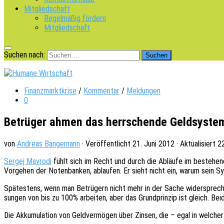
Mitgliedschaft
Regelmäßig fördern
Mitgliedschaft
Suchen nach:
Finanzmarktkrise
/
Kommentar
/
Meldungen
0
Betrüger ahmen das herrschende Geldsyste
von
Andreas Bangemann
· Veröffentlicht
21. Juni 2012
· Aktualisiert
22
Sergej Mavro­di
fühlt sich im Recht und durch die Abläu­fe im bestehen­de
Vorge­hen der Noten­ban­ken, ablau­fen. Er sieht nicht ein, warum sein S
Spätes­tens, wenn man Betrü­gern nicht mehr in der Sache wider­spre­chen k
sun­gen von bis zu 100% arbei­ten, aber das Grund­prin­zip ist gleich. B
Die Akku­mu­la­ti­on von Geld­ver­mö­gen über Zinsen, die – egal in wel