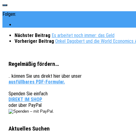
Folgen:
Nächster Beitrag
Es arbeitet noch immer: das Geld
Vorheriger Beitrag
Onkel Dagobert und die World Economics 
Regelmäßig fördern…
.. können Sie uns direkt hier über unser
ausfüllbares PDF-Formular.
Spenden Sie einfach
DIREKT IM SHOP
oder über PayPal
Aktuelles Suchen