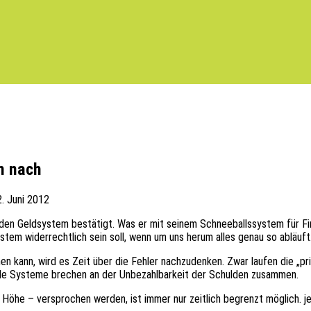
m nach
. Juni 2012
n Geld­sys­tem bestä­tigt. Was er mit seinem Schnee­balls­sys­tem für Finan
ystem wider­recht­lich sein soll, wenn um uns herum alles genau so abläuft
ann, wird es Zeit über die Fehler nach­zu­den­ken. Zwar laufen die „priva­t
eide Syste­me brechen an der Unbe­zahl­bar­keit der Schul­den zusammen.
cher Höhe – verspro­chen werden, ist immer nur zeit­lich begrenzt möglich.