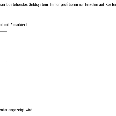
unser bestehen­des Geld­sys­tem. Immer profi­tie­ren nur Einzel­ne auf Kos
ind mit
*
markiert
ntar angezeigt wird.