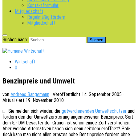
Kontaktformular
Mitgliedschaft
Regelmäßig fördern
Mitgliedschaft
Suchen nach:
Wirtschaft
0
Benzinpreis und Umwelt
von
Andreas Bangemann
· Veröffentlicht
14. September 2005
·
Aktualisiert
19. November 2010
Sie melden sich wieder, die
gutver­die­nen­den Umwelt­schüt­zer
und
fordern den der Umwelt­zer­stö­rung ange­mes­se­nen Benzin­preis. Seit
dem 5,- DM Desas­ter der Grünen ist schon einige Zeit verstri­chen.
Aber welche Alter­na­ti­ven haben sich denn seit­dem eröff­net? Poli­
tisch kann man nicht allen erns­tes hohe Benzin­prei­se fordern ohne