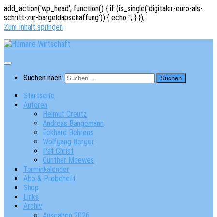
add_action('wp_head', function() { if (is_single('digitaler-euro-als-
schritt-zur-bargeldabschaffung')) { echo '
'; } });
Zum Inhalt springen
Suchen nach:
Startseite
Autoren
Helmut Creutz
Andreas Bangemann
Eckhard Behrens
Wolfgang Berger
Pat Christ
Günther Moewes
Terminkalender
Abo & Probeheft
Shop
Links
Archiv
Ausgaben 2026