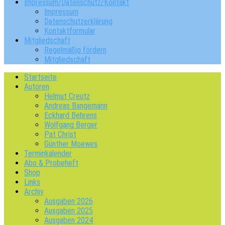
Impressum/Datenschutz/Kontakt
Impressum
Datenschutzerklärung
Kontaktformular
Mitgliedschaft
Regelmäßig fördern
Mitgliedschaft
Startseite
Autoren
Helmut Creutz
Andreas Bangemann
Eckhard Behrens
Wolfgang Berger
Pat Christ
Günther Moewes
Terminkalender
Abo & Probeheft
Shop
Links
Archiv
Ausgaben 2026
Ausgaben 2025
Ausgaben 2024