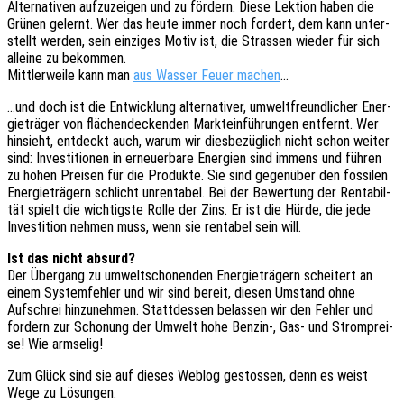
Alter­na­ti­ven aufzu­zei­gen und zu fördern. Diese Lekti­on haben die
Grünen gelernt. Wer das heute immer noch fordert, dem kann unter­
stellt werden, sein einzi­ges Motiv ist, die Stras­sen wieder für sich
allei­ne zu bekommen.
Mitt­ler­wei­le kann man
aus Wasser Feuer machen
…
…und doch ist die Entwick­lung alter­na­ti­ver, umwelt­freund­li­cher Ener­
gie­trä­ger von flächen­de­cken­den Markt­ein­füh­run­gen entfernt. Wer
hinsieht, entdeckt auch, warum wir dies­be­züg­lich nicht schon weiter
sind: Inves­ti­tio­nen in erneu­er­ba­re Ener­gien sind immens und führen
zu hohen Prei­sen für die Produk­te. Sie sind gegen­über den fossi­len
Ener­gie­trä­gern schlicht unren­ta­bel. Bei der Bewer­tung der Renta­bil­
tät spielt die wich­tigs­te Rolle der Zins. Er ist die Hürde, die jede
Inves­ti­ti­on nehmen muss, wenn sie renta­bel sein will.
Ist das nicht absurd?
Der Über­gang zu umwelt­scho­nen­den Ener­gie­trä­gern schei­tert an
einem System­feh­ler und wir sind bereit, diesen Umstand ohne
Aufschrei hinzu­neh­men. Statt­des­sen belas­sen wir den Fehler und
fordern zur Scho­nung der Umwelt hohe Benzin‑, Gas- und Strom­prei­
se! Wie armselig!
Zum Glück sind sie auf dieses Weblog gestos­sen, denn es weist
Wege zu Lösungen.