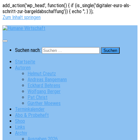
add_action('wp_head', function() { if (is_single('digitaler-euro-als-
schritt-zur-bargeldabschaffung')) { echo '
'; } });
Zum Inhalt springen
Suchen nach:
Startseite
Autoren
Helmut Creutz
Andreas Bangemann
Eckhard Behrens
Wolfgang Berger
Pat Christ
Günther Moewes
Terminkalender
Abo & Probeheft
Shop
Links
Archiv
Ausgaben 2026