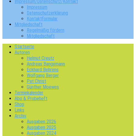
Impressum/Datenschutz/Kontakt
Impressum
Datenschutzerklärung
Kontaktformular
Mitgliedschaft
Regelmäßig fördern
Mitgliedschaft
Startseite
Autoren
Helmut Creutz
Andreas Bangemann
Eckhard Behrens
Wolfgang Berger
Pat Christ
Günther Moewes
Terminkalender
Abo & Probeheft
Shop
Links
Archiv
Ausgaben 2026
Ausgaben 2025
Ausgaben 2024