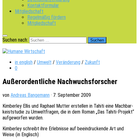
Kontaktformular
Mitgliedschaft
Regelmäßig fördern
Mitgliedschaft
Suchen nach:
in english
/
Umwelt
/
Veränderung
/
Zukunft
0
Außerordentliche Nachwuchsforscher
von
Andreas Bangemann
·
7. September 2009
Kimber­ley Ellis und Rapha­el Mutter erstel­len in Tahiti eine Mach­bar­
keist­stu­die zu Umwelt­fra­gen, die in dem Roman „Das Tahiti-Projekt“
aufge­wor­fen wurden.
Kimber­ley schreibt ihre Erleb­nis­se auf beein­dru­cken­de Art und
Weise (in Englisch)