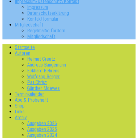
Impressum/Datenschutz/Kontakt
Impressum
Datenschutzerklärung
Kontaktformular
Mitgliedschaft
Regelmäßig fördern
Mitgliedschaft
Startseite
Autoren
Helmut Creutz
Andreas Bangemann
Eckhard Behrens
Wolfgang Berger
Pat Christ
Günther Moewes
Terminkalender
Abo & Probeheft
Shop
Links
Archiv
Ausgaben 2026
Ausgaben 2025
Ausgaben 2024