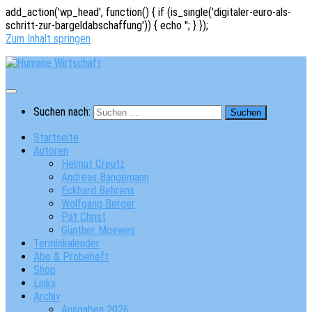
add_action('wp_head', function() { if (is_single('digitaler-euro-als-
schritt-zur-bargeldabschaffung')) { echo '
'; } });
Zum Inhalt springen
Suchen nach:
Startseite
Autoren
Helmut Creutz
Andreas Bangemann
Eckhard Behrens
Wolfgang Berger
Pat Christ
Günther Moewes
Terminkalender
Abo & Probeheft
Shop
Links
Archiv
Ausgaben 2026