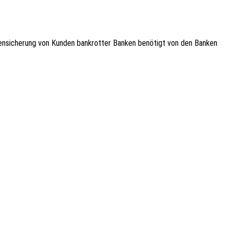
­gen­si­che­rung von Kunden bank­rot­ter Banken benö­tigt von den Banken