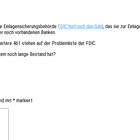
Einla­gen­si­che­rungs­be­hör­de
FDIC holt sich das Geld
, das sie zur Einla
der noch vorhan­de­nen Banken.
eite­re 461 stehen auf der Problem­lis­te der FDIC.
ystem noch lange Bestand hat?
ind mit
*
markiert