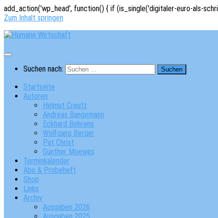
add_action('wp_head', function() { if (is_single('digitaler-euro-als-schr
Zum Inhalt springen
Suchen nach:
Startseite
Autoren
Helmut Creutz
Andreas Bangemann
Eckhard Behrens
Wolfgang Berger
Pat Christ
Günther Moewes
Terminkalender
Abo & Probeheft
Shop
Links
Archiv
Ausgaben 2026
Ausgaben 2025