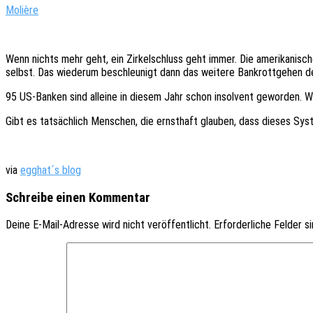
Moliè­re
Wenn nichts mehr geht, ein Zirkel­schluss geht immer. Die ameri­ka­ni­sche 
selbst. Das wieder­um beschleu­nigt dann das weite­re Bank­rott­ge­hen 
95 US-Banken sind allei­ne in diesem Jahr schon insol­vent gewor­den. W
Gibt es tatsäch­lich Menschen, die ernst­haft glau­ben, dass dieses S
via
egghat´s blog
Schreibe einen Kommentar
Deine E-Mail-Adresse wird nicht veröffentlicht.
Erforderliche Felder s